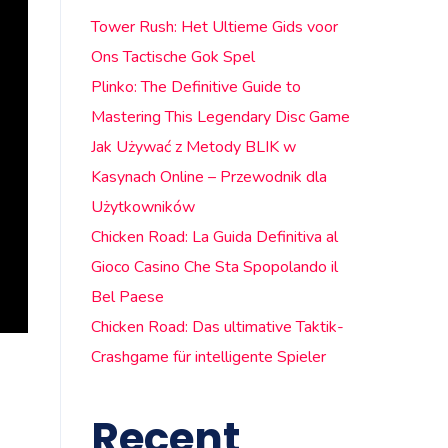
Tower Rush: Het Ultieme Gids voor
Ons Tactische Gok Spel
Plinko: The Definitive Guide to
Mastering This Legendary Disc Game
Jak Używać z Metody BLIK w
Kasynach Online – Przewodnik dla
Użytkowników
Chicken Road: La Guida Definitiva al
Gioco Casino Che Sta Spopolando il
Bel Paese
Chicken Road: Das ultimative Taktik-
Crashgame für intelligente Spieler
Recent