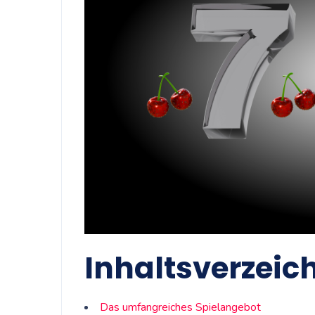
Inhaltsverzeic
Das umfangreiches Spielangebot