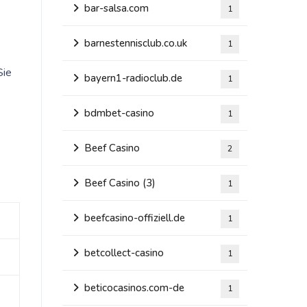
bar-salsa.com
1
barnestennisclub.co.uk
1
Sie
bayern1-radioclub.de
1
bdmbet-casino
1
Beef Casino
2
Beef Casino (3)
1
beefcasino-offiziell.de
1
betcollect-casino
1
beticocasinos.com-de
1