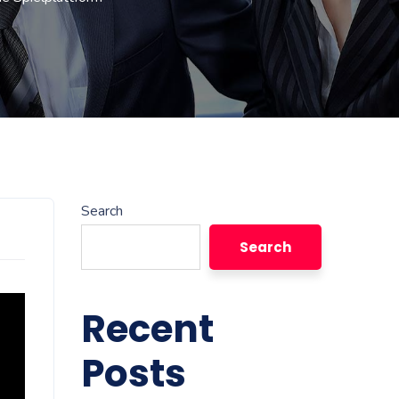
Search
Search
Recent
Posts