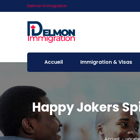
Delmon Immigration
Accueil
Immigration & Visas
Happy Jokers Spie
Accueil
uncate