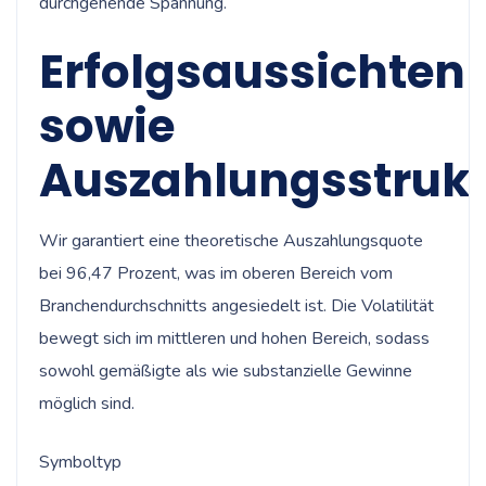
durchgehende Spannung.
Erfolgsaussichten
sowie
Auszahlungsstrukt
Wir garantiert eine theoretische Auszahlungsquote
bei 96,47 Prozent, was im oberen Bereich vom
Branchendurchschnitts angesiedelt ist. Die Volatilität
bewegt sich im mittleren und hohen Bereich, sodass
sowohl gemäßigte als wie substanzielle Gewinne
möglich sind.
Symboltyp