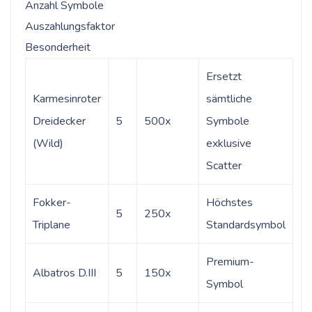
Anzahl Symbole
Auszahlungsfaktor
Besonderheit
Ersetzt
Karmesinroter
sämtliche
Dreidecker
5
500x
Symbole
(Wild)
exklusive
Scatter
Fokker-
Höchstes
5
250x
Triplane
Standardsymbol
Premium-
Albatros D.III
5
150x
Symbol