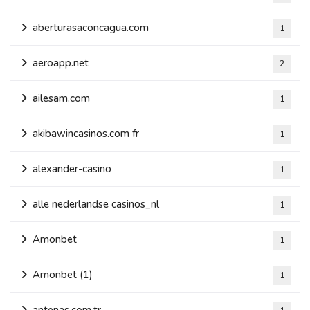
aberturasaconcagua.com
1
aeroapp.net
2
ailesam.com
1
akibawincasinos.com fr
1
alexander-casino
1
alle nederlandse casinos_nl
1
Amonbet
1
Amonbet (1)
1