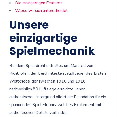
Die einzigartigen Features
Wieso wir sich unterscheidet
Unsere
einzigartige
Spielmechanik
Bei dem Spiel dreht sich alles um Manfred von
Richthofen, den berühmtesten Jagdflieger des Ersten
Weltkriegs, der zwischen 1916 und 1918
nachweislich 80 Luftsiege erreichte. Jener
authentische Hintergrund bildet die Foundation für ein
spannendes Spielerlebnis, welches Excitement mit
authentischen Details verbindet.