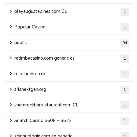
playaugustapines.com CL
2
Popular Casino
1
public
94
retimbacasino.com generic es
1
rojoshoes.co.uk
1
s4snextgen.org
1
shamrockbarrestaurant.com CL
1
Snatch Casino 3608 – 3622
1
spinhublogin.com en generic
1