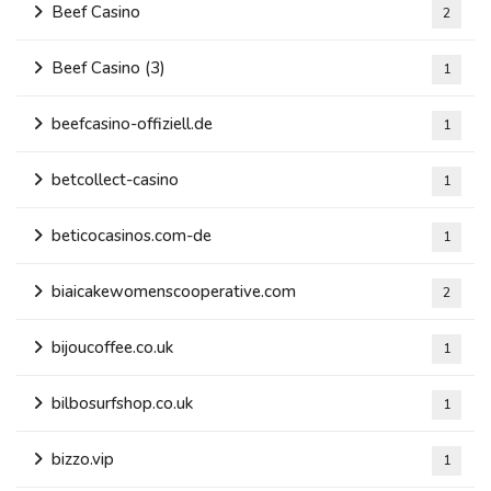
Beef Casino
2
Beef Casino (3)
1
beefcasino-offiziell.de
1
betcollect-casino
1
beticocasinos.com-de
1
biaicakewomenscooperative.com
2
bijoucoffee.co.uk
1
bilbosurfshop.co.uk
1
bizzo.vip
1