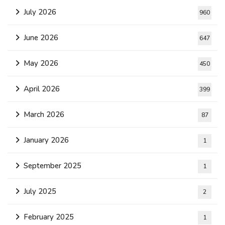
July 2026
960
June 2026
647
May 2026
450
April 2026
399
March 2026
87
January 2026
1
September 2025
1
July 2025
2
February 2025
1