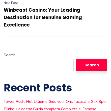
Next Post
Winbeast Casino: Your Leading
Destination for Genuine Gaming
Excellence
Search
Search
Recent Posts
Tower Rush: Het Ultieme Gids voor Ons Tactische Gok Spel
Plinko: La nostra Guida completa Completa al Famoso