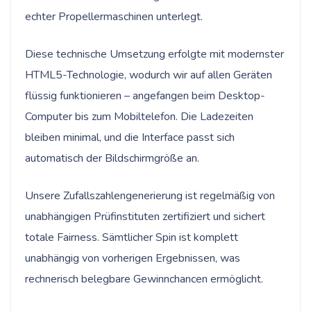
echter Propellermaschinen unterlegt.
Diese technische Umsetzung erfolgte mit modernster
HTML5-Technologie, wodurch wir auf allen Geräten
flüssig funktionieren – angefangen beim Desktop-
Computer bis zum Mobiltelefon. Die Ladezeiten
bleiben minimal, und die Interface passt sich
automatisch der Bildschirmgröße an.
Unsere Zufallszahlengenerierung ist regelmäßig von
unabhängigen Prüfinstituten zertifiziert und sichert
totale Fairness. Sämtlicher Spin ist komplett
unabhängig von vorherigen Ergebnissen, was
rechnerisch belegbare Gewinnchancen ermöglicht.