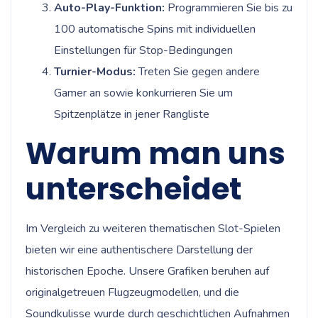
Auto-Play-Funktion:
Programmieren Sie bis zu
100 automatische Spins mit individuellen
Einstellungen für Stop-Bedingungen
Turnier-Modus:
Treten Sie gegen andere
Gamer an sowie konkurrieren Sie um
Spitzenplätze in jener Rangliste
Warum man uns
unterscheidet
Im Vergleich zu weiteren thematischen Slot-Spielen
bieten wir eine authentischere Darstellung der
historischen Epoche. Unsere Grafiken beruhen auf
originalgetreuen Flugzeugmodellen, und die
Soundkulisse wurde durch geschichtlichen Aufnahmen