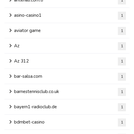
antenas.com.tr
1
asino-casino1
1
aviator game
1
Az
1
Az 312
1
bar-salsa.com
1
barnestennisclub.co.uk
1
bayern1-radioclub.de
1
bdmbet-casino
1