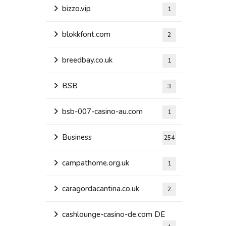
bizzo.vip
1
blokkfont.com
2
breedbay.co.uk
1
BSB
3
bsb-007-casino-au.com
1
Business
254
campathome.org.uk
1
caragordacantina.co.uk
2
cashlounge-casino-de.com DE