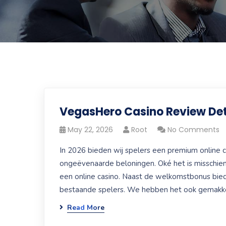
VegasHero Casino Review Det
May 22, 2026
Root
No Comments
In 2026 bieden wij spelers een premium online ca
ongeëvenaarde beloningen. Oké het is misschien 
een online casino. Naast de welkomstbonus bie
bestaande spelers. We hebben het ook gemakke
Read More