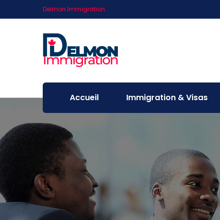
Delmon Immigration
Accueil
Immigration & Visas