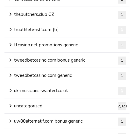
thebutchers.club CZ
1
truathlete-isff.com (tr)
1
ttcasino.net promotions generic
1
tweedbetcasino.com bonus generic
1
tweedbetcasino.com generic
1
uk-musicians-wanted.co.uk
1
uncategorized
2,321
uw88alternatif.com bonus generic
1