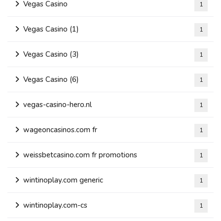
Vegas Casino
1
Vegas Casino (1)
1
Vegas Casino (3)
1
Vegas Casino (6)
1
vegas-casino-hero.nl
1
wageoncasinos.com fr
1
weissbetcasino.com fr promotions
1
wintinoplay.com generic
1
wintinoplay.com-cs
1