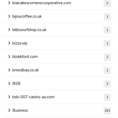
biaicakewomenscooperative.com
2
bijoucoffee.co.uk
1
bilbosurfshop.co.uk
1
bizzo.vip
1
blokkfont.com
2
breedbay.co.uk
1
BSB
3
bsb-007-casino-au.com
1
Business
261