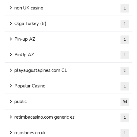
non UK casino
1
Olga Turkey (tr)
1
Pin-up AZ
1
PinUp AZ
1
playaugustapines.com CL
2
Popular Casino
1
public
94
retimbacasino.com generic es
1
rojoshoes.co.uk
1