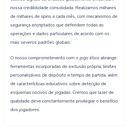
nossa credibilidade consolidada. Realizamos milhares
de milhares de spins a cada mês, com mecanismos de
segurança encriptados que defendem todas as
operações e dados particulares de acordo com os
mais severos padrões globais.
O nosso comprometimento com o jogo ético abrange
ferramentas incorporadas de exclusão própria, limites
personalizáveis de depósito e tempo de partida, além
de características educativos sobre detecção de
esquemas nocivos de jogadas. Cremos que lazer de
qualidade deve constantemente privilegiar o benefício
dos jogadores.