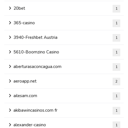
20bet
1
365-casino
1
3940-Freshbet Austria
1
5610-Boomzino Casino
1
aberturasaconcagua.com
1
aeroapp.net
2
ailesam.com
1
akibawincasinos.com fr
1
alexander-casino
1