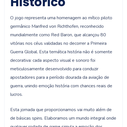
Histórico
O jogo representa uma homenagem ao mítico piloto
germânico Manfred von Richthofen, reconhecido
mundialmente como Red Baron, que alcançou 80
vitórias nos céus validadas no decorrer a Primeira
Guerra Global. Esta temática história não é somente
decorativa: cada aspecto visual e sonoro foi
meticulosamente desenvolvido para conduzir
apostadores para a período dourada da aviação de
guerra, unindo emoção história com chances reais de
lucros.
Esta jornada que proporcionamos vai muito além de
de básicas spins. Elaboramos um mundo integral onde
qualquer rodada de game simula a emoção dos