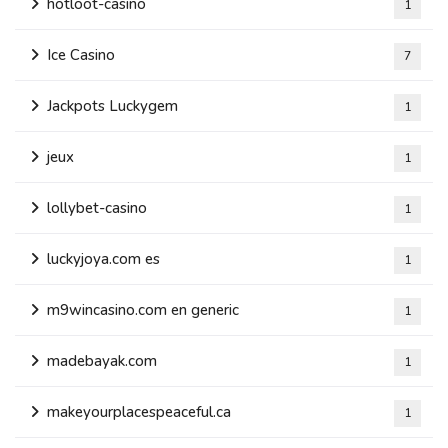
hotloot-casino
1
Ice Casino
7
Jackpots Luckygem
1
jeux
1
lollybet-casino
1
luckyjoya.com es
1
m9wincasino.com en generic
1
madebayak.com
1
makeyourplacespeaceful.ca
1