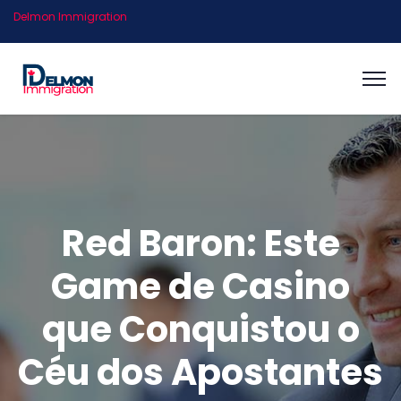
Delmon Immigration
Red Baron: Este
Game de Casino
que Conquistou o
Céu dos Apostantes