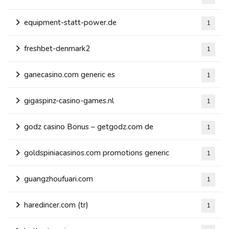
equipment-statt-power.de
1
freshbet-denmark2
1
ganecasino.com generic es
1
gigaspinz-casino-games.nl
1
godz casino Bonus – getgodz.com de
1
goldspiniacasinos.com promotions generic
1
guangzhoufuari.com
1
haredincer.com (tr)
1