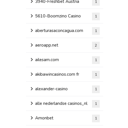
3940-Freshbet Austria
1
5610-Boomzino Casino
1
aberturasaconcagua.com
1
aeroapp.net
2
ailesam.com
1
akibawincasinos.com fr
1
alexander-casino
1
alle nederlandse casinos_nl
1
Amonbet
1