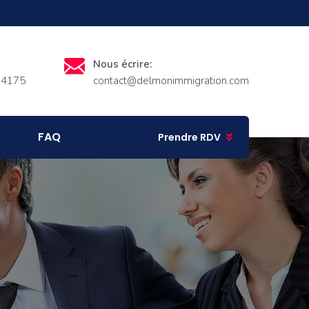
Nous écrire:
-4175
contact@delmonimmigration.com
FAQ
Prendre RDV