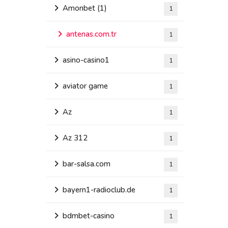
Amonbet (1)
1
antenas.com.tr
1
asino-casino1
1
aviator game
1
Az
1
Az 312
1
bar-salsa.com
1
bayern1-radioclub.de
1
bdmbet-casino
1