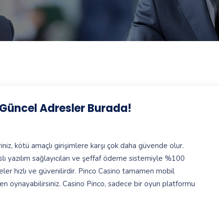
 Güncel Adresler Burada!
niz, kötü amaçlı girişimlere karşı çok daha güvende olur.
nslı yazılım sağlayıcıları ve şeffaf ödeme sistemiyle %100
ler hızlı ve güvenilirdir. Pinco Casino tamamen mobil
n oynayabilirsiniz. Casino Pinco, sadece bir oyun platformu