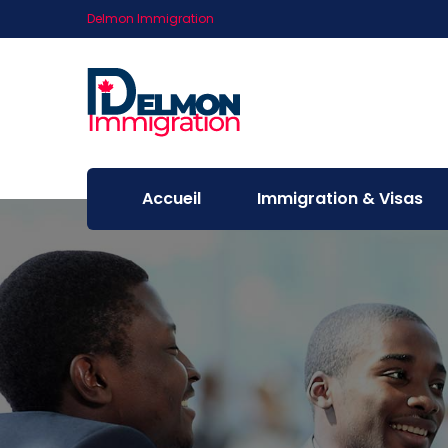
Delmon Immigration
Accueil
Immigration & Visas