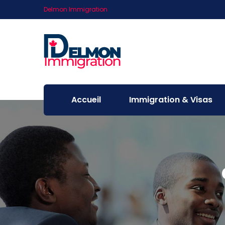
Delmon Immigration
Accueil
Immigration & Visas