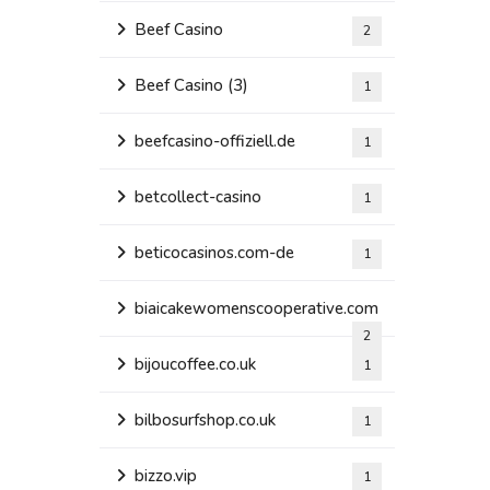
Beef Casino
2
Beef Casino (3)
1
beefcasino-offiziell.de
1
betcollect-casino
1
beticocasinos.com-de
1
biaicakewomenscooperative.com
2
bijoucoffee.co.uk
1
bilbosurfshop.co.uk
1
bizzo.vip
1