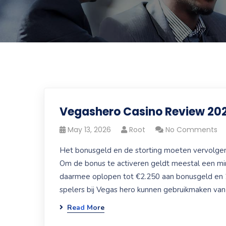
Vegashero Casino Review 2026
May 13, 2026
Root
No Comments
Het bonusgeld en de storting moeten vervolgen
Om de bonus te activeren geldt meestal een min
daarmee oplopen tot €2.250 aan bonusgeld en 25
spelers bij Vegas hero kunnen gebruikmaken van
Read More