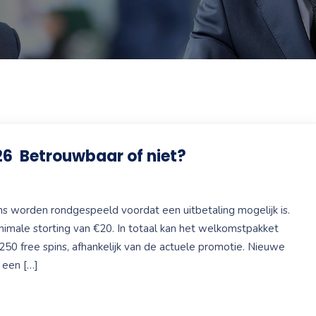
 ️ Betrouwbaar of niet?
s worden rondgespeeld voordat een uitbetaling mogelijk is.
imale storting van €20. In totaal kan het welkomstpakket
0 free spins, afhankelijk van de actuele promotie. Nieuwe
 een […]