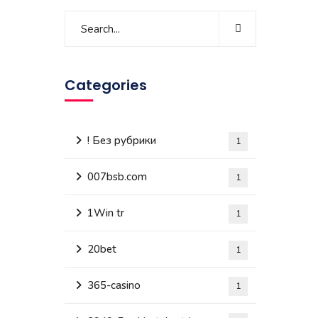
Categories
! Без рубрики
1
007bsb.com
1
1Win tr
1
20bet
1
365-casino
1