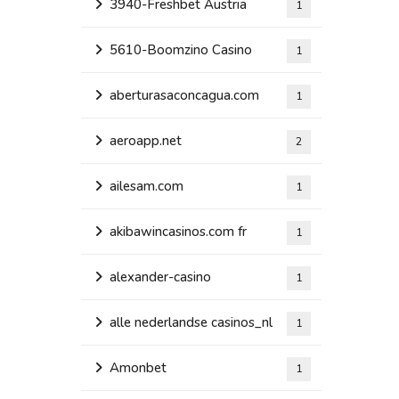
3940-Freshbet Austria
1
5610-Boomzino Casino
1
aberturasaconcagua.com
1
aeroapp.net
2
ailesam.com
1
akibawincasinos.com fr
1
alexander-casino
1
alle nederlandse casinos_nl
1
Amonbet
1