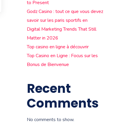
to Present
Godz Casino : tout ce que vous devez
savoir sur les paris sportifs en
Digital Marketing Trends That Still
Matter in 2026
Top casino en ligne à découvrir
Top Casino en Ligne : Focus sur les
Bonus de Bienvenue
Recent
Comments
No comments to show.