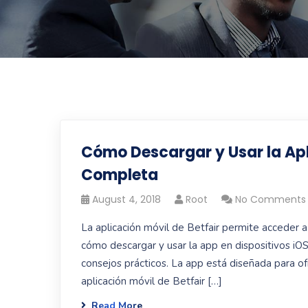
Cómo Descargar y Usar la Apli
Completa
August 4, 2018
Root
No Comments
La aplicación móvil de Betfair permite acceder a
cómo descargar y usar la app en dispositivos iOS 
consejos prácticos. La app está diseñada para ofr
aplicación móvil de Betfair […]
Read More