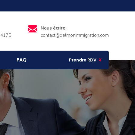
Nous écrire:
-4175
contact@delmonimmigration.com
FAQ
Prendre RDV