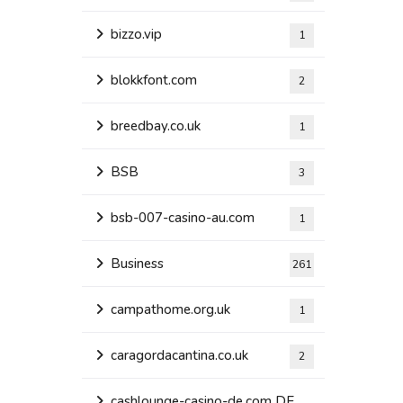
bizzo.vip
1
blokkfont.com
2
breedbay.co.uk
1
BSB
3
bsb-007-casino-au.com
1
Business
261
campathome.org.uk
1
caragordacantina.co.uk
2
cashlounge-casino-de.com DE