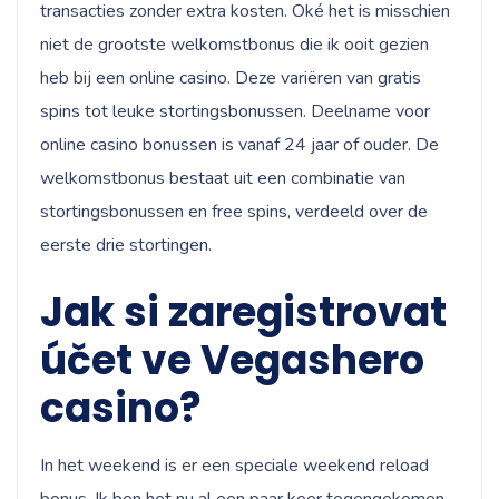
transacties zonder extra kosten. Oké het is misschien
niet de grootste welkomstbonus die ik ooit gezien
heb bij een online casino. Deze variëren van gratis
spins tot leuke stortingsbonussen. Deelname voor
online casino bonussen is vanaf 24 jaar of ouder. De
welkomstbonus bestaat uit een combinatie van
stortingsbonussen en free spins, verdeeld over de
eerste drie stortingen.
Jak si zaregistrovat
účet ve Vegashero
casino?
In het weekend is er een speciale weekend reload