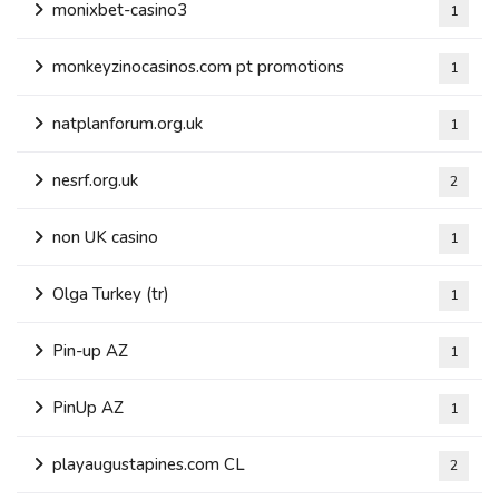
monixbet-casino3
1
monkeyzinocasinos.com pt promotions
1
natplanforum.org.uk
1
nesrf.org.uk
2
non UK casino
1
Olga Turkey (tr)
1
Pin-up AZ
1
PinUp AZ
1
playaugustapines.com CL
2