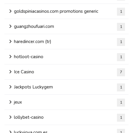
goldspiniacasinos.com promotions generic
1
guangzhoufuari.com
1
haredincer.com (tr)
1
hotloot-casino
1
Ice Casino
7
Jackpots Luckygem
1
jeux
1
lollybet-casino
1
luckyjoya.com es
1