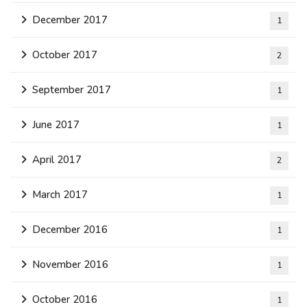
December 2017
1
October 2017
2
September 2017
1
June 2017
1
April 2017
2
March 2017
1
December 2016
1
November 2016
1
October 2016
1