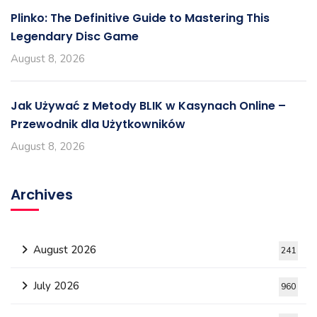
Plinko: The Definitive Guide to Mastering This
Legendary Disc Game
August 8, 2026
Jak Używać z Metody BLIK w Kasynach Online –
Przewodnik dla Użytkowników
August 8, 2026
Archives
August 2026
241
July 2026
960