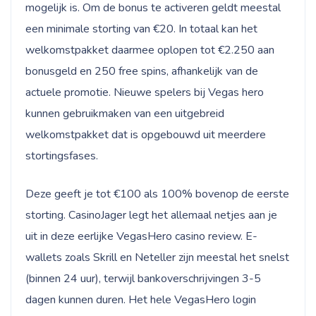
mogelijk is. Om de bonus te activeren geldt meestal
een minimale storting van €20. In totaal kan het
welkomstpakket daarmee oplopen tot €2.250 aan
bonusgeld en 250 free spins, afhankelijk van de
actuele promotie. Nieuwe spelers bij Vegas hero
kunnen gebruikmaken van een uitgebreid
welkomstpakket dat is opgebouwd uit meerdere
stortingsfases.
Deze geeft je tot €100 als 100% bovenop de eerste
storting. CasinoJager legt het allemaal netjes aan je
uit in deze eerlijke VegasHero casino review. E-
wallets zoals Skrill en Neteller zijn meestal het snelst
(binnen 24 uur), terwijl bankoverschrijvingen 3-5
dagen kunnen duren. Het hele VegasHero login