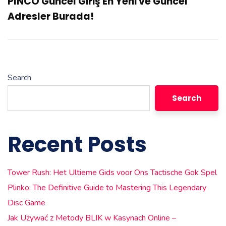
PINCO Güncel Giriş En Yeni ve Güncel
Adresler Burada!
Search
Search
Recent Posts
Tower Rush: Het Ultieme Gids voor Ons Tactische Gok Spel
Plinko: The Definitive Guide to Mastering This Legendary
Disc Game
Jak Używać z Metody BLIK w Kasynach Online –