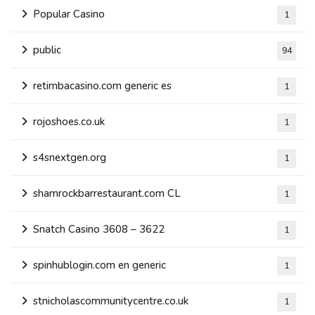
Popular Casino
1
public
94
retimbacasino.com generic es
1
rojoshoes.co.uk
1
s4snextgen.org
1
shamrockbarrestaurant.com CL
1
Snatch Casino 3608 – 3622
1
spinhublogin.com en generic
1
stnicholascommunitycentre.co.uk
1