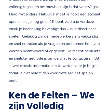
volledig legaal en betrouwbaar zijn is dat voor Vegas
Hero niet anders. Natuurlijk moet je nooit een account
openen als je nog geen 18 bent. Zodra je via deze
email je inschrijving bevestigt dan kun je direct gaan
spelen. Gelukkig zijn de medewerkers erg vakkundig
en snel en zullen als je vragen en problemen heel vlot
worden beantwoord of opgelost. De meest gebruikte
en snelste methode is om de chat te contacteren. Dit
is wel cruciale informatie om te weten voor je begint
zodat je niet hele tijden voor niets aan het spelen
bent.
Ken de Feiten – We
zijn Volledig