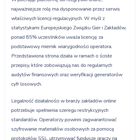
najważniejsze rolę ma dysponowanie przez serwis
właściwych licencji regulacyjnych. W myśl z
statystykami Europejskiego Związku Gier i Zakładów,
ponad 85% uczestników uważa licencję za
podstawowy miernik wiarygodności operatora.
Przedstawiona strona działa w ramach o ścisłe
przepisy, które zobowiązują nas do regularnych
audytów finansowych oraz weryfikacji generatorów
cyfr losowych.
Legalność działalności w branży zakładów online
potrzebuje spełnienia szeregu restrykcyjnych
standardów. Operatorzy powinni zagwarantować
szyfrowanie materiałów osobowych za pomocą
protokołów SSL, utrzymywać fundusze graczy na