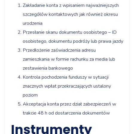
Zakładanie konta z wpisaniem najważniejszych
szczegółów kontaktowych jak również okresu
urodzenia
Przesłanie skanu dokumentu osobistego – ID
osobistego, dokumentu podróży lub prawa jazdy
Przedłożenie zaświadczenia adresu
zamieszkania w formie rachunku za media lub
zestawienia bankowego
Kontrola pochodzenia funduszy w sytuacji
znacznych wpłat przekraczających ustalony
poziom
Akceptacja konta przez dział zabezpieczeń w
trakcie 48 h od dostarczenia dokumentów
Instrumenty