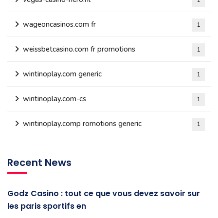
1
wageoncasinos.com fr
1
weissbetcasino.com fr promotions
1
wintinoplay.com generic
1
wintinoplay.com-cs
1
wintinoplay.comp romotions generic
1
Recent News
Godz Casino : tout ce que vous devez savoir sur
les paris sportifs en