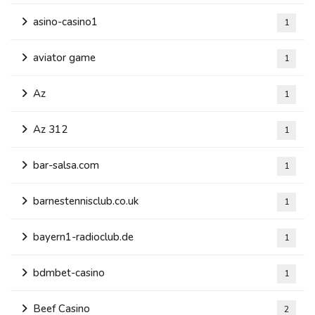
asino-casino1
1
aviator game
1
Az
1
Az 312
1
bar-salsa.com
1
barnestennisclub.co.uk
1
bayern1-radioclub.de
1
bdmbet-casino
1
Beef Casino
2