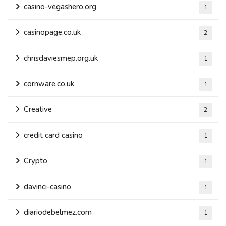
casino-vegashero.org
1
casinopage.co.uk
2
chrisdaviesmep.org.uk
1
cornware.co.uk
1
Creative
2
credit card casino
1
Crypto
1
davinci-casino
1
diariodebelmez.com
1