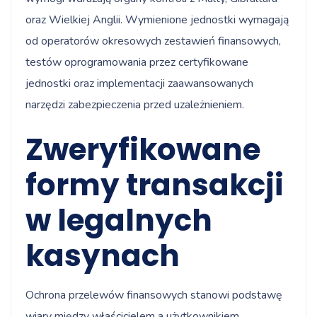
oraz Wielkiej Anglii. Wymienione jednostki wymagają
od operatorów okresowych zestawień finansowych,
testów oprogramowania przez certyfikowane
jednostki oraz implementacji zaawansowanych
narzędzi zabezpieczenia przed uzależnieniem.
Zweryfikowane
formy transakcji
w legalnych
kasynach
Ochrona przelewów finansowych stanowi podstawę
wiary między właścicielem a użytkownikiem.