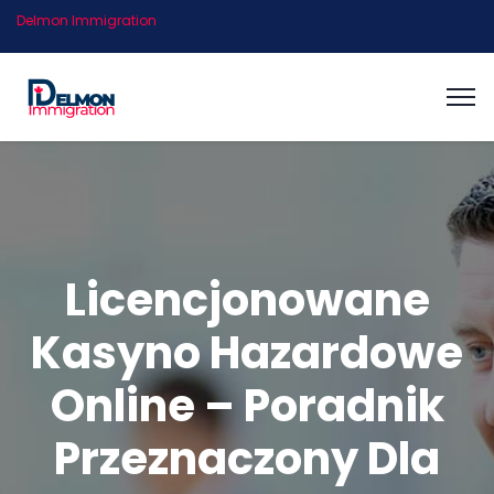
Delmon Immigration
Licencjonowane
Kasyno Hazardowe
Online – Poradnik
Przeznaczony Dla