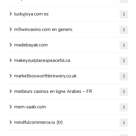
luckyjoya.com es
1
m9wincasino.com en generic
1
madebayak.com
1
makeyourplacespeaceful.ca
1
marketbosworthbrewery.co.uk
1
meilleurs casinos en ligne Arabes – FR
1
mem-saab.com
1
mindfulcommerce.io (tr)
1