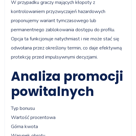
W przypadku graczy mających kłopoty z
kontrolowaniem przyzwyczajeń hazardowych
proponujemy wariant tymczasowego lub
permanentnego zablokowania dostępu do profilu.
Opcja ta funkcjonuje natychmiast i nie może stać się
odwołana przez określony termin, co daje efektywną
protekcję przed impulsywnymi decyzjami.
Analiza promocji
powitalnych
Typ bonusu
Wartość procentowa
Górna kwota
Warunek obrotu