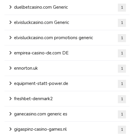
duelbetcasino.com Generic
1
elvisluckcasino.com Generic
1
elvisluckcasino.com promotions generic
1
empirea-casino-de.com DE
1
ennorton.uk
1
equipment-statt-power.de
1
freshbet-denmark2
1
ganecasino.com generic es
1
gigaspinz-casino-games.nl
1