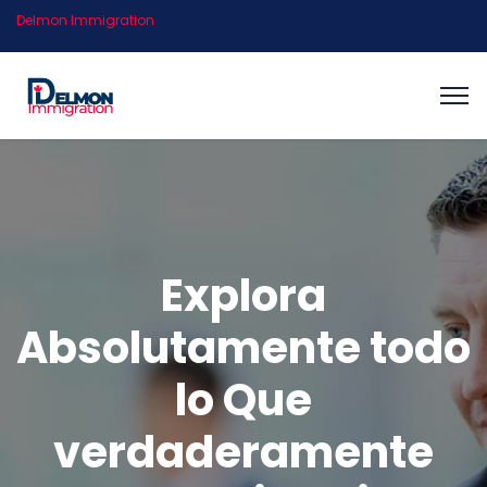
Delmon Immigration
Explora
Absolutamente todo
lo Que
verdaderamente