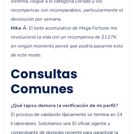
sistema, llegué a el categoría Dorado y los
recompensas son incomparables, particularmente el
devolución por semana.
Mike Á.
El bote acumulativo de Mega Fortune me
revolucionó la vida con un recompensa de $127K,
en ningún momento pensé que podría pasarme esto
de este modo.
Consultas
Comunes
¿Qué lapso demora la verificación de mi perfil?
El proceso de validación típicamente se termina en 24
h laborables. Solicitamos una ID oficial vigente y
comprobante de domicilio reciente para garantizar la