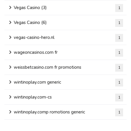
Vegas Casino (3)
1
Vegas Casino (6)
1
vegas-casino-hero.nl
1
wageoncasinos.com fr
1
weissbetcasino.com fr promotions
1
wintinoplay.com generic
1
wintinoplay.com-cs
1
wintinoplay.comp romotions generic
1