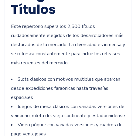
Títulos
Este repertorio supera los 2,500 títulos
cuidadosamente elegidos de los desarrolladores más
destacados de la mercado. La diversidad es inmensa y
se refresca constantemente para incluir los releases
más recientes del mercado.
Slots clásicos con motivos múltiples que abarcan
desde expediciones faraónicas hasta travesías
espaciales
Juegos de mesa clásicos con variadas versiones de
veintiuno, ruleta del viejo continente y estadounidense
Video póquer con variadas versiones y cuadros de
pago ventajosas