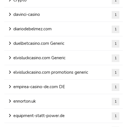
Crypto
1
davinci-casino
1
diariodebelmez.com
1
duelbetcasino.com Generic
1
elvisluckcasino.com Generic
1
elvisluckcasino.com promotions generic
1
empirea-casino-de.com DE
1
ennorton.uk
1
equipment-statt-power.de
1