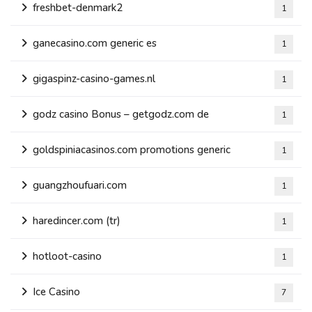
freshbet-denmark2
1
ganecasino.com generic es
1
gigaspinz-casino-games.nl
1
godz casino Bonus – getgodz.com de
1
goldspiniacasinos.com promotions generic
1
guangzhoufuari.com
1
haredincer.com (tr)
1
hotloot-casino
1
Ice Casino
7