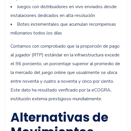
Juegos con distribuidores en vivo enviados desde
instalaciones dedicados en alta resolución
Botes incrementales que acumulan recompensas
millonarios todos los días
Contamos con comprobado que la proporción de pago
al jugador (RTP) estándar en la infraestructura excede
el 96 porciento, un porcentaje superior al promedio de
la mercado del juego online que usualmente se ubica
entre noventa y cuatro a noventa y cinco por ciento.
Este dato ha resultado verificado por la eCOGRA,
institución externa prestigioso mundialmente.
Alternativas de