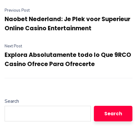
Previous Post
Naobet Nederland: Je Plek voor Superieur
Online Casino Entertainment
Next Post
Explora Absolutamente todo lo Que 9RCO
Casino Ofrece Para Ofrecerte
Search
Search