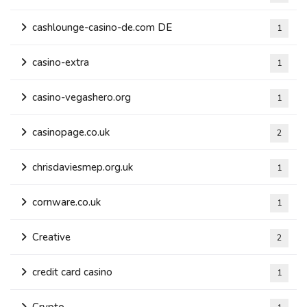
cashlounge-casino-de.com DE
1
casino-extra
1
casino-vegashero.org
1
casinopage.co.uk
2
chrisdaviesmep.org.uk
1
cornware.co.uk
1
Creative
2
credit card casino
1