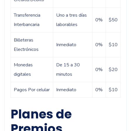
Transferencia
Uno a tres días
0%
$50
Interbancaria
laborables
Billeteras
Inmediato
0%
$10
Electrónicos
Monedas
De 15 a 30
0%
$20
digitales
minutos
Pagos Por celular
Inmediato
0%
$10
Planes de
Premios