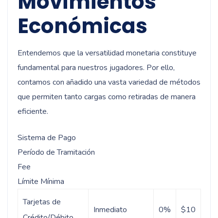
Movimientos
Económicas
Entendemos que la versatilidad monetaria constituye
fundamental para nuestros jugadores. Por ello,
contamos con añadido una vasta variedad de métodos
que permiten tanto cargas como retiradas de manera
eficiente.
Sistema de Pago
Período de Tramitación
Fee
Límite Mínima
Tarjetas de
Inmediato
0%
$10
Crédito/Débito