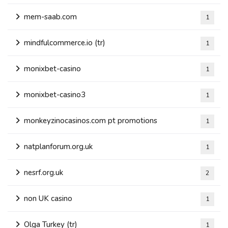
mem-saab.com
1
mindfulcommerce.io (tr)
1
monixbet-casino
1
monixbet-casino3
1
monkeyzinocasinos.com pt promotions
1
natplanforum.org.uk
1
nesrf.org.uk
2
non UK casino
1
Olga Turkey (tr)
1