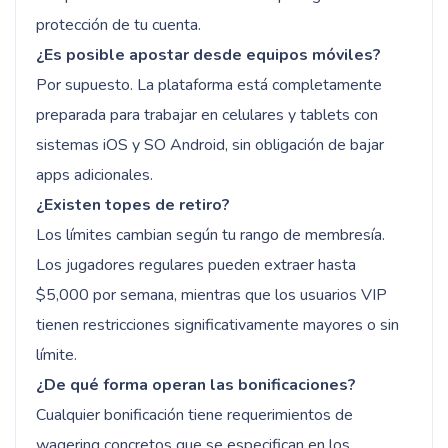
protección de tu cuenta.
¿Es posible apostar desde equipos móviles?
Por supuesto. La plataforma está completamente
preparada para trabajar en celulares y tablets con
sistemas iOS y SO Android, sin obligación de bajar
apps adicionales.
¿Existen topes de retiro?
Los límites cambian según tu rango de membresía.
Los jugadores regulares pueden extraer hasta
$5,000 por semana, mientras que los usuarios VIP
tienen restricciones significativamente mayores o sin
límite.
¿De qué forma operan las bonificaciones?
Cualquier bonificación tiene requerimientos de
wagering concretos que se especifican en los