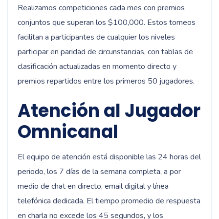
Realizamos competiciones cada mes con premios
conjuntos que superan los $100,000. Estos torneos
facilitan a participantes de cualquier los niveles
participar en paridad de circunstancias, con tablas de
clasificación actualizadas en momento directo y
premios repartidos entre los primeros 50 jugadores.
Atención al Jugador
Omnicanal
El equipo de atención está disponible las 24 horas del
periodo, los 7 días de la semana completa, a por
medio de chat en directo, email digital y línea
telefónica dedicada. El tiempo promedio de respuesta
en charla no excede los 45 segundos, y los