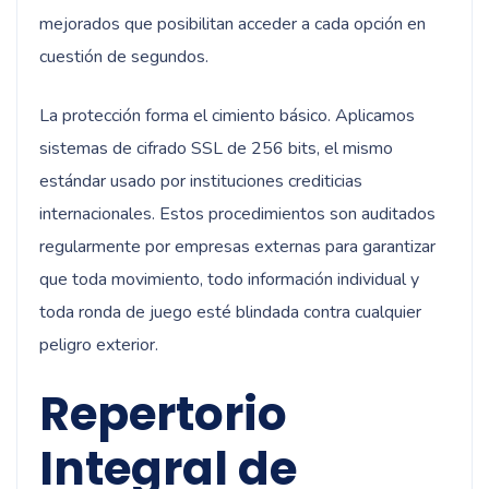
mejorados que posibilitan acceder a cada opción en
cuestión de segundos.
La protección forma el cimiento básico. Aplicamos
sistemas de cifrado SSL de 256 bits, el mismo
estándar usado por instituciones crediticias
internacionales. Estos procedimientos son auditados
regularmente por empresas externas para garantizar
que toda movimiento, todo información individual y
toda ronda de juego esté blindada contra cualquier
peligro exterior.
Repertorio
Integral de