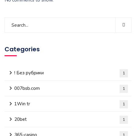
No comments to show.
Categories
! Без рубрики
1
007bsb.com
1
1Win tr
1
20bet
1
365-casino
1