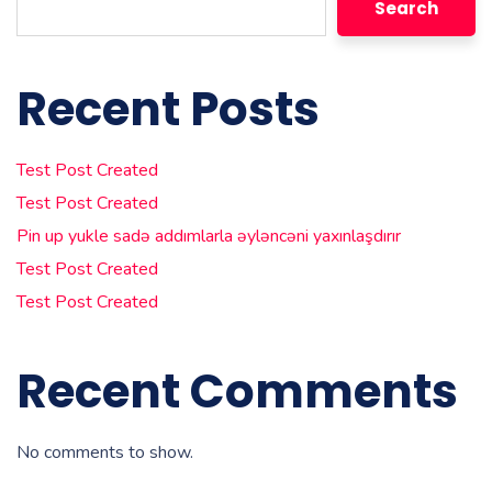
Search
Recent Posts
Test Post Created
Test Post Created
Pin up yukle sadə addımlarla əyləncəni yaxınlaşdırır
Test Post Created
Test Post Created
Recent Comments
No comments to show.