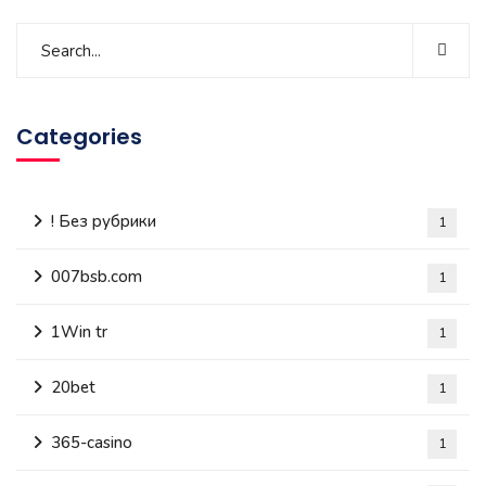
Categories
! Без рубрики
1
007bsb.com
1
1Win tr
1
20bet
1
365-casino
1