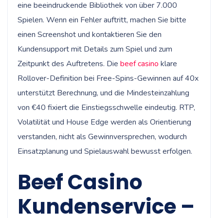
eine beeindruckende Bibliothek von über 7.000
Spielen. Wenn ein Fehler auftritt, machen Sie bitte
einen Screenshot und kontaktieren Sie den
Kundensupport mit Details zum Spiel und zum
Zeitpunkt des Auftretens. Die
beef casino
klare
Rollover-Definition bei Free-Spins-Gewinnen auf 40x
unterstützt Berechnung, und die Mindest­einzahlung
von €40 fixiert die Einstiegsschwelle eindeutig. RTP,
Volatilität und House Edge werden als Orientierung
verstanden, nicht als Gewinnversprechen, wodurch
Einsatzplanung und Spielauswahl bewusst erfolgen.
Beef Casino
Kundenservice –