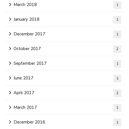
March 2018
1
January 2018
1
December 2017
1
October 2017
2
September 2017
1
June 2017
1
April 2017
2
March 2017
1
December 2016
1