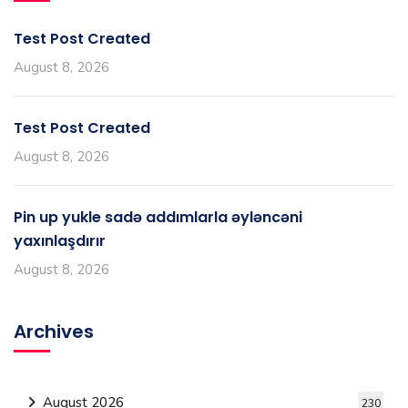
Test Post Created
August 8, 2026
Test Post Created
August 8, 2026
Pin up yukle sadə addımlarla əyləncəni
yaxınlaşdırır
August 8, 2026
Archives
August 2026
230