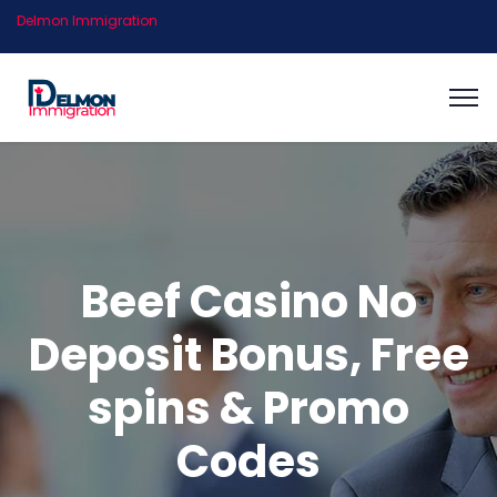
Delmon Immigration
Beef Casino No
Deposit Bonus, Free
spins & Promo
Codes