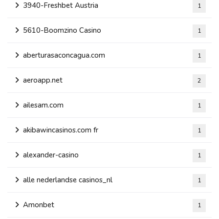
3940-Freshbet Austria
1
5610-Boomzino Casino
1
aberturasaconcagua.com
1
aeroapp.net
2
ailesam.com
1
akibawincasinos.com fr
1
alexander-casino
1
alle nederlandse casinos_nl
1
Amonbet
1