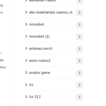
alexander-casino
1
mą
ku
alle nederlandse casinos_nl
1
Amonbet
1
Amonbet (1)
1
e
antenas.com.tr
1
i
ala
asino-casino1
1
obec
aviator game
1
Az
1
Az 312
1