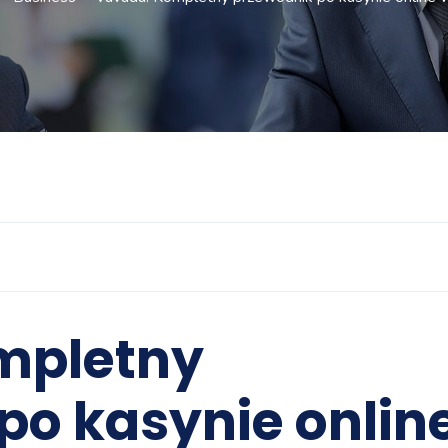
mpletny
po kasynie onlin