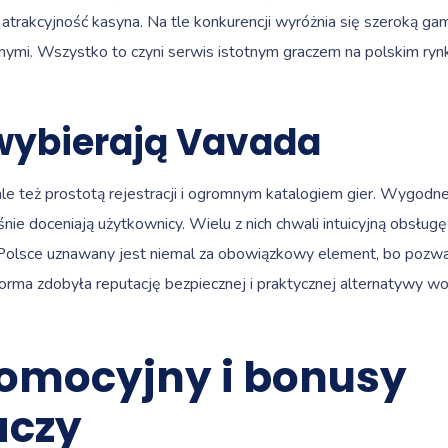
trakcyjność kasyna. Na tle konkurencji wyróżnia się szeroką ga
lnymi. Wszystko to czyni serwis istotnym graczem na polskim ryn
 wybierają Vavada
ale też prostotą rejestracji i ogromnym katalogiem gier. Wygodn
ie doceniają użytkownicy. Wielu z nich chwali intuicyjną obsługę 
 Polsce uznawany jest niemal za obowiązkowy element, bo pozw
tforma zdobyła reputację bezpiecznej i praktycznej alternatywy w
omocyjny i bonusy
aczy