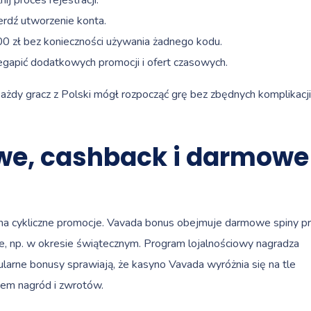
j proces rejestracji.
erdź utworzenie konta.
0 zł bez konieczności używania żadnego kodu.
rzegapić dodatkowych promocji i ofert czasowych.
żdy gracz z Polski mógł rozpocząć grę bez zbędnych komplikacji 
we, cashback i darmowe
na cykliczne promocje. Vavada bonus obejmuje darmowe spiny p
e, np. w okresie świątecznym. Program lojalnościowy nagradza
larne bonusy sprawiają, że kasyno Vavada wyróżnia się na tle
stem nagród i zwrotów.