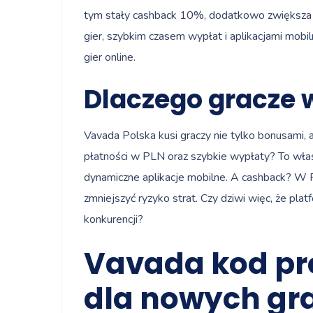
tym stały cashback 10%, dodatkowo zwiększa a
gier, szybkim czasem wypłat i aplikacjami mobi
gier online.
Dlaczego gracze
Vavada Polska kusi graczy nie tylko bonusami, 
płatności w PLN oraz szybkie wypłaty? To właśn
dynamiczne aplikacje mobilne. A cashback? W
zmniejszyć ryzyko strat. Czy dziwi więc, że pla
konkurencji?
Vavada kod pr
dla nowych gr