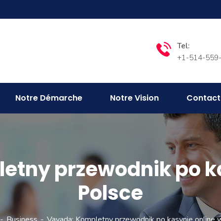
Tel:
+1-514-559
Notre Démarche
Notre Vision
Contact
etny przewodnik po ka
Polsce
Business
Vavada: Kompletny przewodnik po kasynie online 