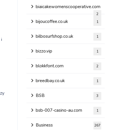
biaicakewomenscooperative.com
2
bijoucoffee.co.uk
1
bilbosurfshop.co.uk
1
i
bizzo.vip
1
blokkfont.com
2
breedbay.co.uk
1
rzy
BSB
3
bsb-007-casino-au.com
1
Business
267