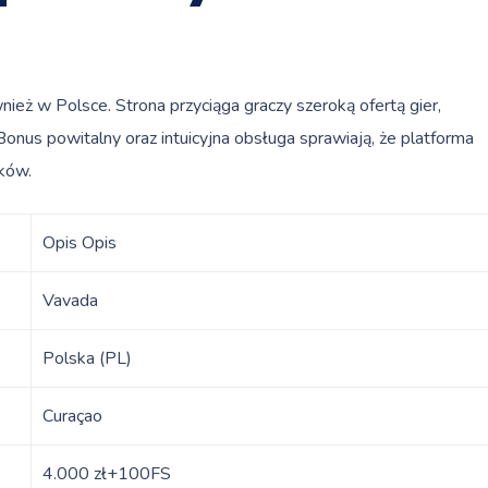
nież w Polsce. Strona przyciąga graczy szeroką ofertą gier,
Bonus powitalny oraz intuicyjna obsługa sprawiają, że platforma
ków.
Opis Opis
Vavada
Polska (PL)
Curaçao
4.000 zł+100FS