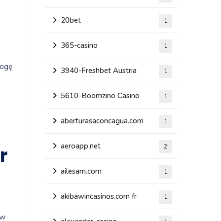
20bet
1
365-casino
1
rogę
3940-Freshbet Austria
1
5610-Boomzino Casino
1
aberturasaconcagua.com
1
aeroapp.net
2
r
ailesam.com
1
akibawincasinos.com fr
1
 w