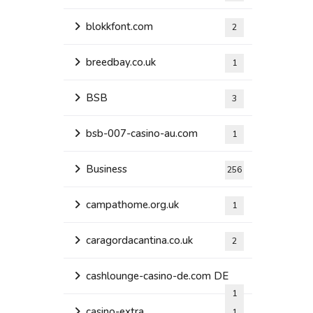
blokkfont.com
2
breedbay.co.uk
1
BSB
3
bsb-007-casino-au.com
1
Business
256
campathome.org.uk
1
caragordacantina.co.uk
2
cashlounge-casino-de.com DE
1
casino-extra
1