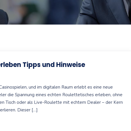
 erleben Tipps und Hinweise
 Casinospielen, und im digitalen Raum erlebt es eine neue
eler die Spannung eines echten Roulettetisches erleben, ohne
n Tisch oder als Live-Roulette mit echtem Dealer – der Kern
rlieren. Dieser […]