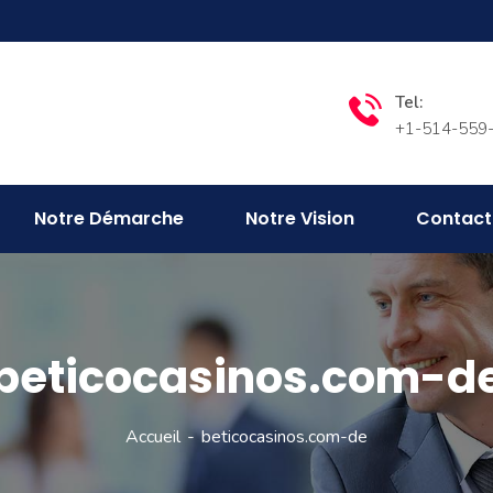
Tel:
+1-514-559
Notre Démarche
Notre Vision
Contact
beticocasinos.com-d
Accueil
beticocasinos.com-de