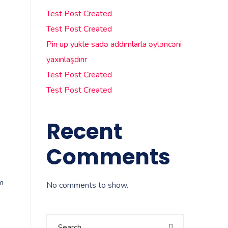
Test Post Created
Test Post Created
Pin up yukle sadə addımlarla əyləncəni
yaxınlaşdırır
Test Post Created
Test Post Created
Recent
Comments
rm
No comments to show.