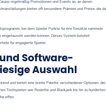
Casino regelmäßig Promotionen und Events an, an denen
eranstaltungen bieten oft besondere Prämien und Preise, die d
tätsprogramm, bei dem Spieler Punkte für ihre Einsätze sammeln
n eingetauscht werden können. Dieses System belohnt
teile für engagierte Spieler.
 und Software-
riesige Auswahl
ckend und bietet eine breite Palette verschiedener Optionen, die
en Tischspielen wie Roulette und Blackjack bis hin zu hunderten
he offen.