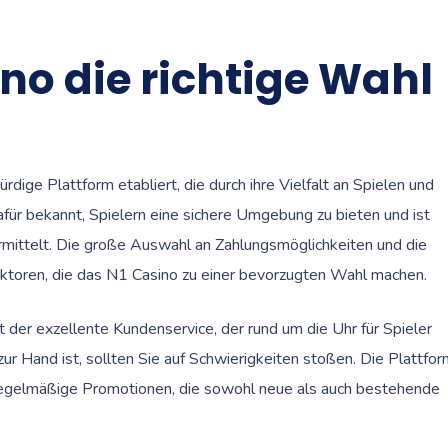
o die richtige Wahl
rdige Plattform etabliert, die durch ihre Vielfalt an Spielen und
dafür bekannt, Spielern eine sichere Umgebung zu bieten und ist
ermittelt. Die große Auswahl an Zahlungsmöglichkeiten und die
aktoren, die das N1 Casino zu einer bevorzugten Wahl machen.
 der exzellente Kundenservice, der rund um die Uhr für Spieler
zur Hand ist, sollten Sie auf Schwierigkeiten stoßen. Die Plattfo
regelmäßige Promotionen, die sowohl neue als auch bestehende