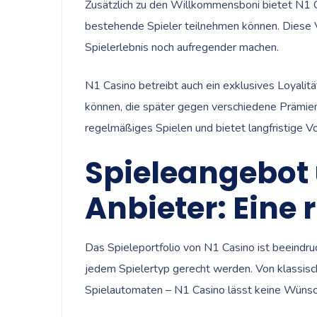
Zusätzlich zu den Willkommensboni bietet N1 
bestehende Spieler teilnehmen können. Diese V
Spielerlebnis noch aufregender machen.
N1 Casino betreibt auch ein exklusives Loyali
können, die später gegen verschiedene Prämie
regelmäßiges Spielen und bietet langfristige Vor
Spieleangebot
Anbieter: Eine 
Das Spieleportfolio von N1 Casino ist beeindru
jedem Spielertyp gerecht werden. Von klassisch
Spielautomaten – N1 Casino lässt keine Wünsc