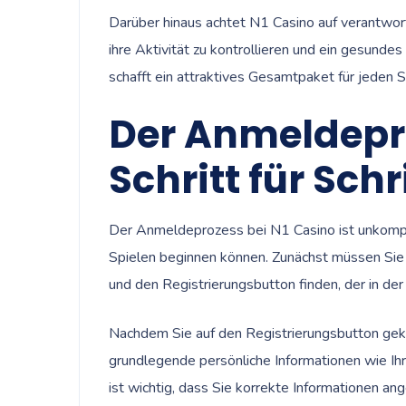
Darüber hinaus achtet N1 Casino auf verantwort
ihre Aktivität zu kontrollieren und ein gesundes
schafft ein attraktives Gesamtpaket für jeden S
Der Anmeldepro
Schritt für Schr
Der Anmeldeprozess bei N1 Casino ist unkompliz
Spielen beginnen können. Zunächst müssen Sie
und den Registrierungsbutton finden, der in der 
Nachdem Sie auf den Registrierungsbutton gekl
grundlegende persönliche Informationen wie Ih
ist wichtig, dass Sie korrekte Informationen an