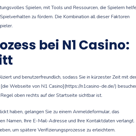
ungsvolles Spielen, mit Tools und Ressourcen, die Spielern helfe
 Spielverhalten zu fördern. Die Kombination all dieser Faktoren
pieler.
zess bei N1 Casino:
itt
iert und benutzerfreundlich, sodass Sie in kürzester Zeit mit d
 [die Webseite von N1 Casino](https://n1casino-de.de/) besuche
Regel oben rechts auf der Startseite sichtbar ist.
ickt haben, gelangen Sie zu einem Anmeldeformular, das
ren Namen, Ihre E-Mail-Adresse und Ihre Kontaktdaten verlangt.
geben, um spätere Verifizierungsprozesse zu erleichtern.