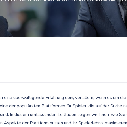
nn eine überwältigende Erfahrung sein, vor allem, wenn es um die
eine der populärsten Plattformen für Spieler, die auf der Suche n
ind. In diesem umfassenden Leitfaden zeigen wir Ihnen, wie Sie 
n Aspekte der Plattform nutzen und Ihr Spielerlebnis maximiere