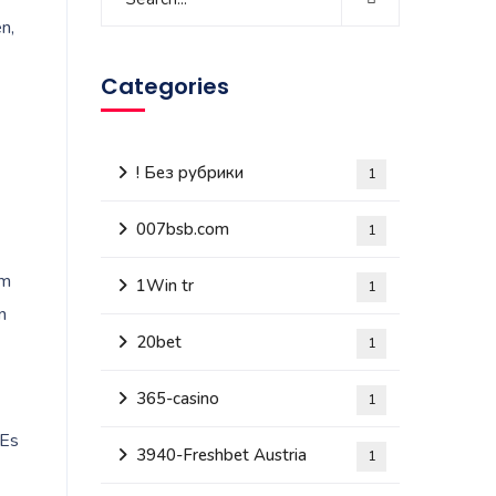
n,
Categories
! Без рубрики
1
007bsb.com
1
em
1Win tr
1
n
20bet
1
365-casino
1
 Es
3940-Freshbet Austria
1