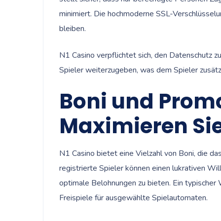
minimiert. Die hochmoderne SSL-Verschlüsselun
bleiben.
N1 Casino verpflichtet sich, den Datenschutz 
Spieler weiterzugeben, was dem Spieler zusätzli
Boni und Promo
Maximieren Sie
N1 Casino bietet eine Vielzahl von Boni, die d
registrierte Spieler können einen lukrativen W
optimale Belohnungen zu bieten. Ein typische
Freispiele für ausgewählte Spielautomaten.