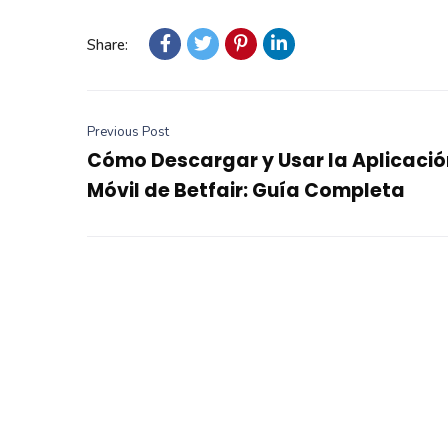
Share:
Previous Post
Cómo Descargar y Usar la Aplicació
Móvil de Betfair: Guía Completa