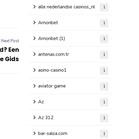
alle nederlandse casinos_nl
1
Amonbet
1
Amonbet (1)
1
Next Post
nd? Een
antenas.com.tr
1
e Gids
asino-casino1
1
aviator game
1
Az
1
Az 312
1
bar-salsa.com
1