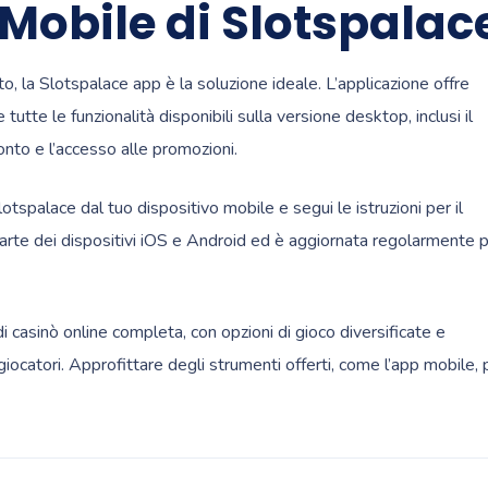
 Mobile di Slotspalac
, la Slotspalace app è la soluzione ideale. L’applicazione offre
tutte le funzionalità disponibili sulla versione desktop, inclusi il
onto e l’accesso alle promozioni.
Slotspalace dal tuo dispositivo mobile e segui le istruzioni per il
arte dei dispositivi iOS e Android ed è aggiornata regolarmente 
i casinò online completa, con opzioni di gioco diversificate e
giocatori. Approfittare degli strumenti offerti, come l’app mobile,