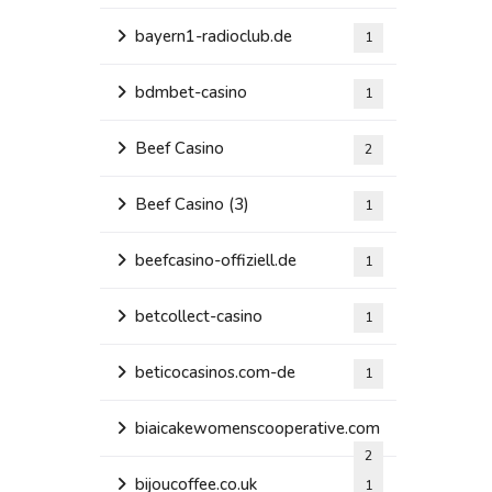
bayern1-radioclub.de
1
bdmbet-casino
1
Beef Casino
2
Beef Casino (3)
1
beefcasino-offiziell.de
1
betcollect-casino
1
beticocasinos.com-de
1
biaicakewomenscooperative.com
2
bijoucoffee.co.uk
1