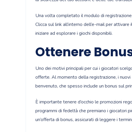
Una volta completato il modulo di registrazione, t
Clicca sul link all’interno dell’e-mail per attivare
iniziare ad esplorare i giochi disponibili.
Ottenere Bonus
Uno dei motivi principali per cui i giocatori sce
offerte. Al momento della registrazione, i nuov
benvenuto, che spesso include un bonus sul primo 
È importante tenere d’occhio le promozioni regol
programmi di fedeltà che premiano i giocatori più 
un’offerta di bonus, assicurati di leggere i termin