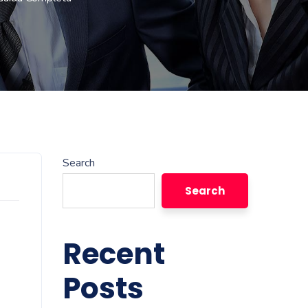
Search
Search
Recent
Posts