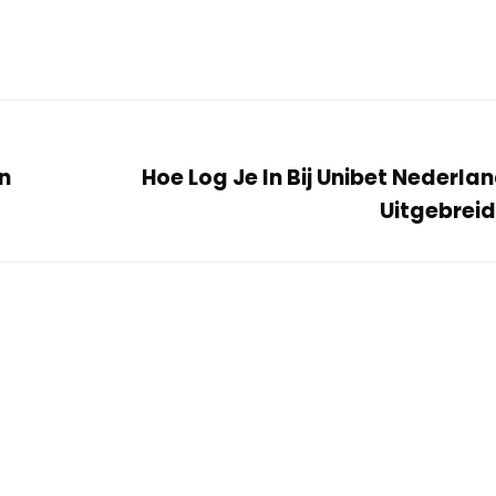
n
Hoe Log Je In Bij Unibet Nederla
Uitgebreid