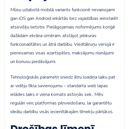
Mūsu uzlabotā mobilā variants funkcionē nevainojami
gan iOS gan Android iekārtās bez vajadzības ieinstalēt
atsevišķu lietotni. Pielāgojamais noformējums koriģē
dažādam ekrāna izmēram, atstājot jebkuras
funkcionalitātes un ātrā darbību. Viedtālruņu versijā ir
pienesamas visas azartspēles, maksājumu risinājumi
un bonusu piedāvājumi.
Tehnoloģiskās parametri sniedz ātru loadiņa laiku pat
ar vidēju tīkla savienojumu – standarta web lapas
ielādes laiks ir viena komats astoņās sek.. Mēs
regulāri veic platformas pilnveidošanu, lai garantētu
ideālu darbību visās iecienītākajām tīmekļu pārlūkos.