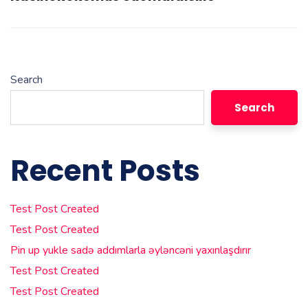
Search
Search
Recent Posts
Test Post Created
Test Post Created
Pin up yukle sadə addımlarla əyləncəni yaxınlaşdırır
Test Post Created
Test Post Created