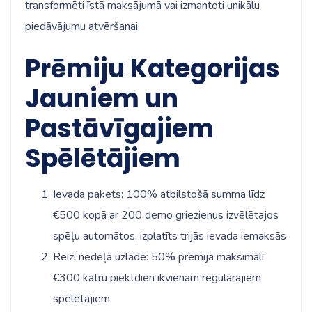
transformēti īstā maksājumā vai izmantoti unikālu
piedāvājumu atvēršanai.
Prēmiju Kategorijas
Jauniem un
Pastāvīgajiem
Spēlētājiem
Ievada pakets: 100% atbilstošā summa līdz
€500 kopā ar 200 demo griezienus izvēlētajos
spēļu automātos, izplatīts trijās ievada iemaksās
Reizi nedēļā uzlāde: 50% prēmija maksimāli
€300 katru piektdien ikvienam regulārajiem
spēlētājiem