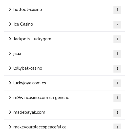
hotloot-casino
1
Ice Casino
7
Jackpots Luckygem
1
jeux
1
lollybet-casino
1
luckyjoya.com es
1
m9wincasino.com en generic
1
madebayak.com
1
makeyourplacespeaceful.ca
1