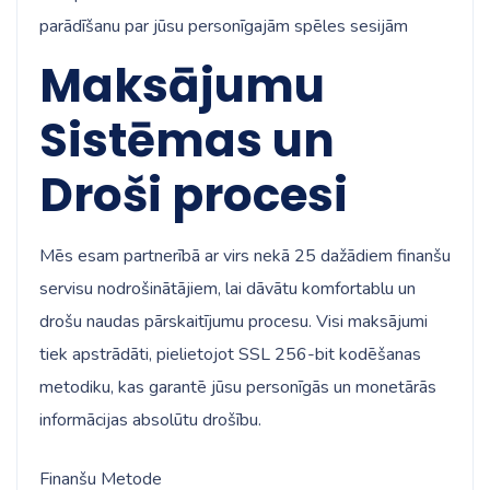
parādīšanu par jūsu personīgajām spēles sesijām
Maksājumu
Sistēmas un
Droši procesi
Mēs esam partnerībā ar virs nekā 25 dažādiem finanšu
servisu nodrošinātājiem, lai dāvātu komfortablu un
drošu naudas pārskaitījumu procesu. Visi maksājumi
tiek apstrādāti, pielietojot SSL 256-bit kodēšanas
metodiku, kas garantē jūsu personīgās un monetārās
informācijas absolūtu drošību.
Finanšu Metode