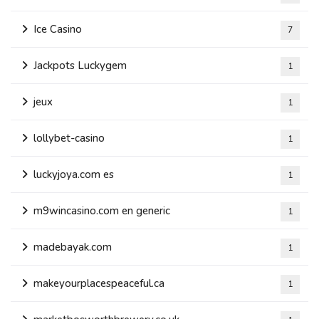
Ice Casino
7
Jackpots Luckygem
1
jeux
1
lollybet-casino
1
luckyjoya.com es
1
m9wincasino.com en generic
1
madebayak.com
1
makeyourplacespeaceful.ca
1