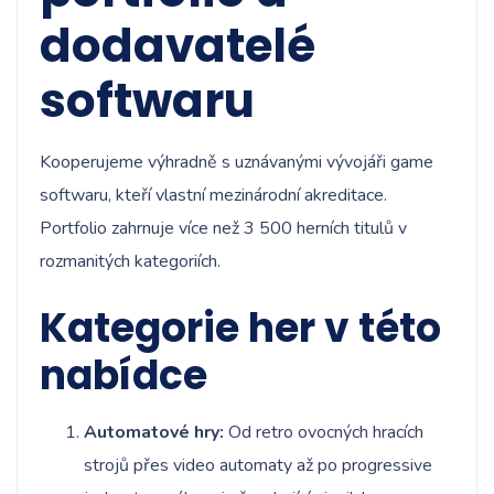
dodavatelé
softwaru
Kooperujeme výhradně s uznávanými vývojáři game
softwaru, kteří vlastní mezinárodní akreditace.
Portfolio zahrnuje více než 3 500 herních titulů v
rozmanitých kategoriích.
Kategorie her v této
nabídce
Automatové hry:
Od retro ovocných hracích
strojů přes video automaty až po progressive