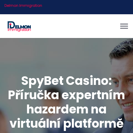
Delmon Immigration
SpyBet Casino:
Příručka expertním
hazardem na
virtuální platformě