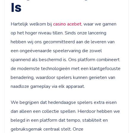
Is
Hartelijk welkom bij
casino acebet
, waar we gamen
op het hoger niveau tillen. Sinds onze lancering
hebben wij ons gecommitteerd aan de leveren van
een ongeëvenaarde speelervaring die zowel
spannend als beschermd is. Ons platform combineert
de modernste technologieën met een klantgefocuste
benadering, waardoor spelers kunnen genieten van
naadloze gameplay via elk apparaat.
We begrijpen dat hedendaagse spelers extra eisen
dan alleen een collectie spellen. Hierdoor hebben we
belegd in een platform dat tempo, stabiliteit en
gebruiksgemak centraal stelt. Onze