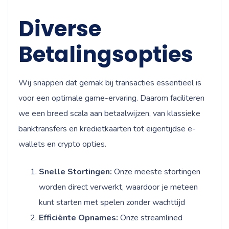
Diverse
Betalingsopties
Wij snappen dat gemak bij transacties essentieel is
voor een optimale game-ervaring. Daarom faciliteren
we een breed scala aan betaalwijzen, van klassieke
banktransfers en kredietkaarten tot eigentijdse e-
wallets en crypto opties.
Snelle Stortingen:
Onze meeste stortingen
worden direct verwerkt, waardoor je meteen
kunt starten met spelen zonder wachttijd
Efficiënte Opnames:
Onze streamlined