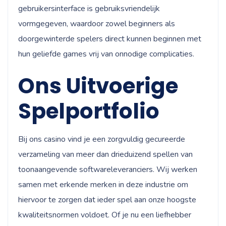
gebruikersinterface is gebruiksvriendelijk
vormgegeven, waardoor zowel beginners als
doorgewinterde spelers direct kunnen beginnen met
hun geliefde games vrij van onnodige complicaties.
Ons Uitvoerige
Spelportfolio
Bij ons casino vind je een zorgvuldig gecureerde
verzameling van meer dan drieduizend spellen van
toonaangevende softwareleveranciers. Wij werken
samen met erkende merken in deze industrie om
hiervoor te zorgen dat ieder spel aan onze hoogste
kwaliteitsnormen voldoet. Of je nu een liefhebber