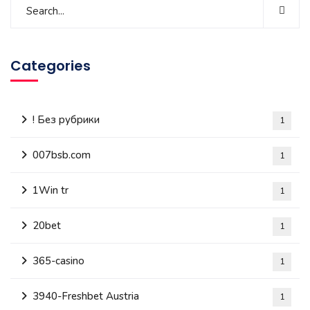
Categories
! Без рубрики
1
007bsb.com
1
1Win tr
1
20bet
1
365-casino
1
3940-Freshbet Austria
1