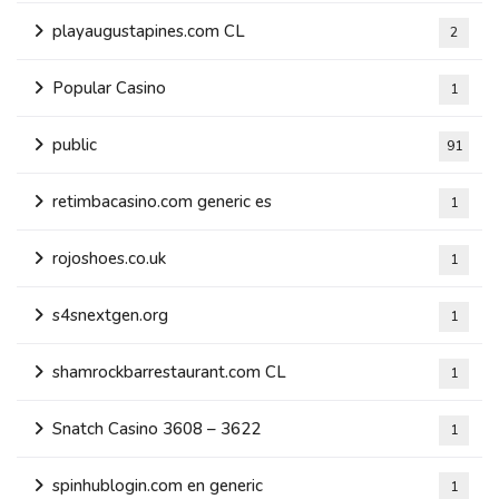
playaugustapines.com CL
2
Popular Casino
1
public
91
retimbacasino.com generic es
1
rojoshoes.co.uk
1
s4snextgen.org
1
shamrockbarrestaurant.com CL
1
Snatch Casino 3608 – 3622
1
spinhublogin.com en generic
1