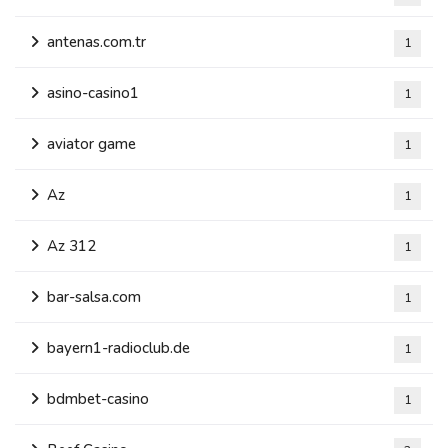
antenas.com.tr
1
asino-casino1
1
aviator game
1
Az
1
Az 312
1
bar-salsa.com
1
bayern1-radioclub.de
1
bdmbet-casino
1