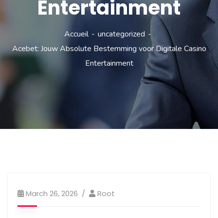
Entertainment
Accueil
uncategorized
Acebet: Jouw Absolute Bestemming voor Digitale Casino
Entertainment
March 26, 2026
Root