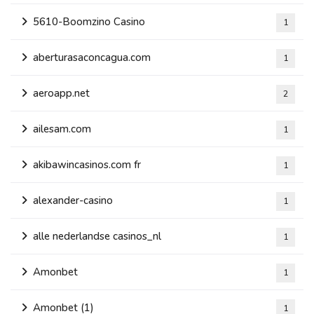
5610-Boomzino Casino
1
aberturasaconcagua.com
1
aeroapp.net
2
ailesam.com
1
akibawincasinos.com fr
1
alexander-casino
1
alle nederlandse casinos_nl
1
Amonbet
1
Amonbet (1)
1