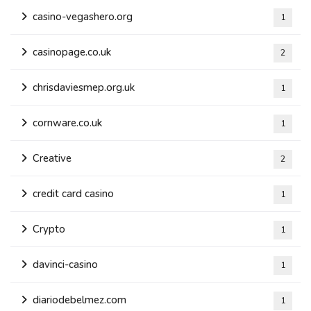
casino-vegashero.org
1
casinopage.co.uk
2
chrisdaviesmep.org.uk
1
cornware.co.uk
1
Creative
2
credit card casino
1
Crypto
1
davinci-casino
1
diariodebelmez.com
1