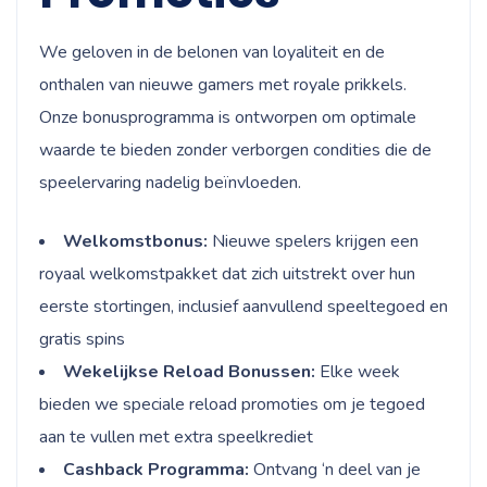
We geloven in de belonen van loyaliteit en de
onthalen van nieuwe gamers met royale prikkels.
Onze bonusprogramma is ontworpen om optimale
waarde te bieden zonder verborgen condities die de
speelervaring nadelig beïnvloeden.
Welkomstbonus:
Nieuwe spelers krijgen een
royaal welkomstpakket dat zich uitstrekt over hun
eerste stortingen, inclusief aanvullend speeltegoed en
gratis spins
Wekelijkse Reload Bonussen:
Elke week
bieden we speciale reload promoties om je tegoed
aan te vullen met extra speelkrediet
Cashback Programma:
Ontvang ‘n deel van je