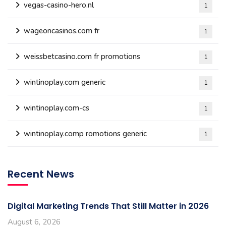
vegas-casino-hero.nl
1
wageoncasinos.com fr
1
weissbetcasino.com fr promotions
1
wintinoplay.com generic
1
wintinoplay.com-cs
1
wintinoplay.comp romotions generic
1
Recent News
Digital Marketing Trends That Still Matter in 2026
August 6, 2026