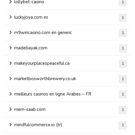
lollybet-casino
1
luckyjoya.com es
1
m9wincasino.com en generic
1
madebayak.com
1
makeyourplacespeaceful.ca
1
marketbosworthbrewery.co.uk
1
meilleurs casinos en ligne Arabes – FR
1
mem-saab.com
1
mindfulcommerce.io (tr)
1