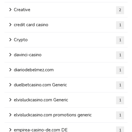
Creative
2
credit card casino
1
Crypto
1
davinci-casino
1
diariodebelmez.com
1
duelbetcasino.com Generic
1
elvisluckcasino.com Generic
1
elvisluckcasino.com promotions generic
1
empirea-casino-de.com DE
1