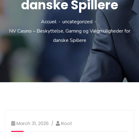
danske Spillere
Accueil
uncategorized
NV Casino – Beskyttelse, Gaming og Valgmuligheder for
danske Spillere
March 31, 2026
Root