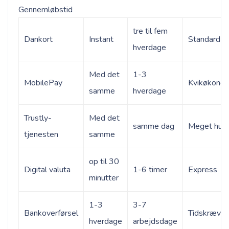
Gennemløbstid
tre til fem
Dankort
Instant
Standard
hverdage
Med det
1-3
MobilePay
Kvikøkonom
samme
hverdage
Trustly-
Med det
samme dag
Meget hurt
tjenesten
samme
op til 30
Digital valuta
1-6 timer
Express
minutter
1-3
3-7
Bankoverførsel
Tidskræve
hverdage
arbejdsdage