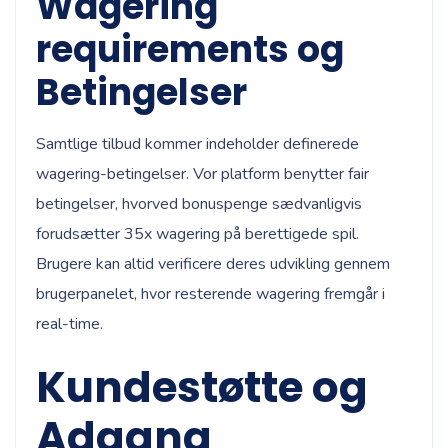
Wagering
requirements og
Betingelser
Samtlige tilbud kommer indeholder definerede
wagering-betingelser. Vor platform benytter fair
betingelser, hvorved bonuspenge sædvanligvis
forudsætter 35x wagering på berettigede spil.
Brugere kan altid verificere deres udvikling gennem
brugerpanelet, hvor resterende wagering fremgår i
real-time.
Kundestøtte og
Adgang