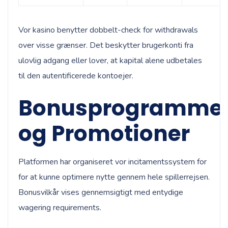
Vor kasino benytter dobbelt-check for withdrawals
over visse grænser. Det beskytter brugerkonti fra
ulovlig adgang eller lover, at kapital alene udbetales
til den autentificerede kontoejer.
Bonusprogramme
og Promotioner
Platformen har organiseret vor incitamentssystem for
for at kunne optimere nytte gennem hele spillerrejsen.
Bonusvilkår vises gennemsigtigt med entydige
wagering requirements.