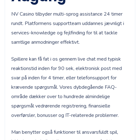
NV Casino tilbyder multi-sprog assistance 24 timer
rundt. Platformens supportteam uddannes jævnligt i
services-knowledge og fejlfinding for til at tackle
samtlige anmodninger effektivt.
Spillere kan få fat i os gennem live chat med typisk
reaktionstid inden for 90 sek, elektronisk post med
svar på inden for 4 timer, eller telefonsupport for
krævende spørgsmål. Vores dybdegående FAQ-
område dækker over to hundrede almindelige
spørgsmål vedrørende registrering, finansielle
overførsler, bonusser og IT-relaterede problemer.
Man benytter også funktioner til ansvarsfuldt spil,