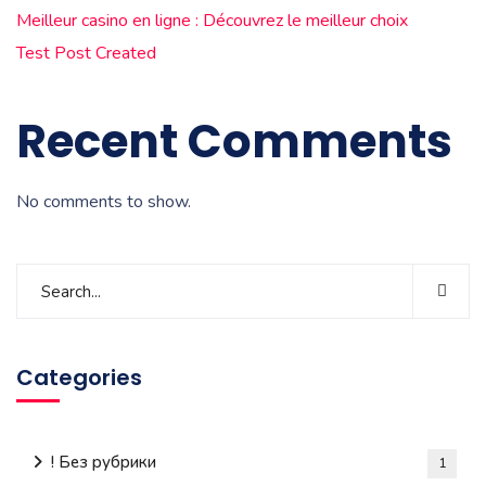
Meilleur casino en ligne : Découvrez le meilleur choix
Test Post Created
Recent Comments
No comments to show.
Categories
! Без рубрики
1