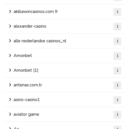
akibawincasinos.com fr
1
alexander-casino
1
alle nederlandse casinos_nl
1
Amonbet
1
Amonbet (1)
1
antenas.com.tr
1
asino-casino1
1
aviator game
1