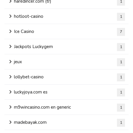
haredincer.com (tr)
1
hotloot-casino
1
Ice Casino
7
Jackpots Luckygem
1
jeux
1
lollybet-casino
1
luckyjoya.com es
1
m9wincasino.com en generic
1
madebayak.com
1