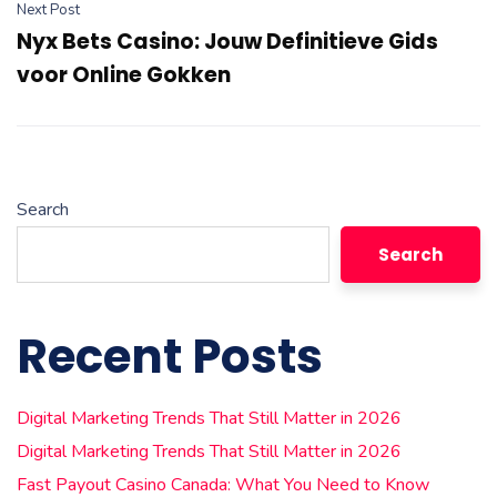
Next Post
Nyx Bets Casino: Jouw Definitieve Gids
voor Online Gokken
Search
Search
Recent Posts
Digital Marketing Trends That Still Matter in 2026
Digital Marketing Trends That Still Matter in 2026
Fast Payout Casino Canada: What You Need to Know