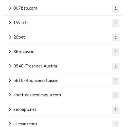
007bsb.com
1
1Win tr
1
20bet
1
365-casino
1
3940-Freshbet Austria
1
5610-Boomzino Casino
1
aberturasaconcagua.com
1
aeroapp.net
2
ailesam.com
1