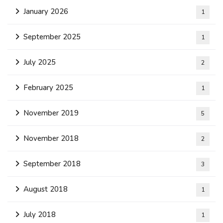
January 2026
1
September 2025
1
July 2025
2
February 2025
1
November 2019
5
November 2018
2
September 2018
3
August 2018
1
July 2018
1