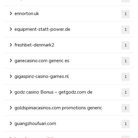
ennorton.uk
1
equipment-statt-power.de
1
freshbet-denmark2
1
ganecasino.com generic es
1
gigaspinz-casino-games.nl
1
godz casino Bonus – getgodz.com de
1
goldspiniacasinos.com promotions generic
1
guangzhoufuari.com
1