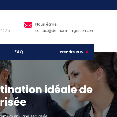
Nous écrire:
-4175
contact@delmonimmigration.com
FAQ
Prendre RDV
tination idéale de
risée
Premium en Ligne sécurisée