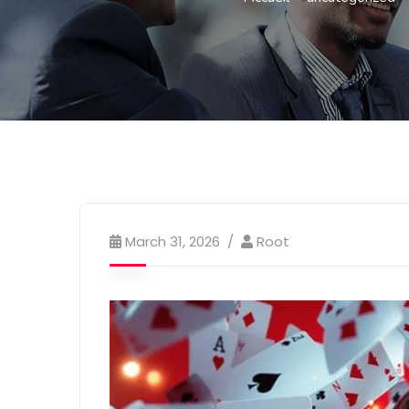
March 31, 2026
Root