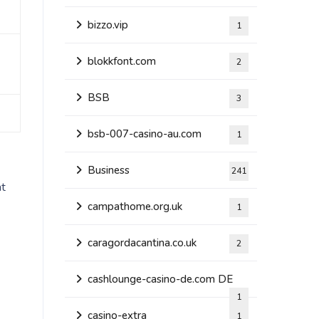
bizzo.vip
1
blokkfont.com
2
BSB
3
bsb-007-casino-au.com
1
Business
241
nt
campathome.org.uk
1
caragordacantina.co.uk
2
cashlounge-casino-de.com DE
1
casino-extra
1