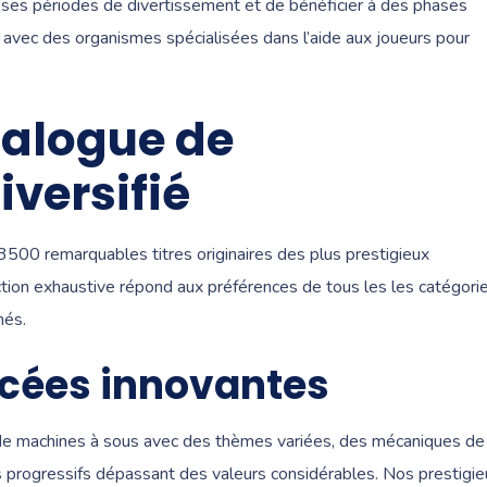
ses périodes de divertissement et de bénéficier à des phases
s avec des organismes spécialisées dans l’aide aux joueurs pour
talogue de
versifié
500 remarquables titres originaires des plus prestigieux
ection exhaustive répond aux préférences de tous les les catégori
nés.
ncées innovantes
de machines à sous avec des thèmes variées, des mécaniques de
s progressifs dépassant des valeurs considérables. Nos prestigie