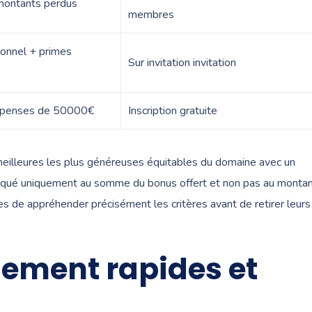
montants perdus
membres
onnel + primes
Sur invitation invitation
mpenses de 50000€
Inscription gratuite
meilleures les plus généreuses équitables du domaine avec un
liqué uniquement au somme du bonus offert et non pas au monta
s de appréhender précisément les critères avant de retirer leurs
lement rapides et