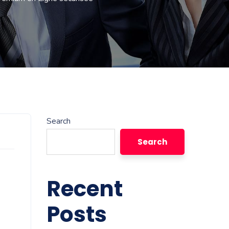
Search
Search
Recent
Posts