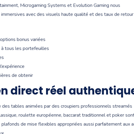
ertainment, Microgaming Systems et Evolution Gaming nous
immersives avec des visuels haute qualité et des taux de retour
 options bonus variées
 à tous les portefeuilles
es
l’expérience
ères de obtenir
en direct réel authentiqu
e des tables animées par des croupiers professionnels streamés
classique, roulette européenne, baccarat traditionnel et poker son
 plafonds de mise flexibles appropriées aussi parfaitement aux 
ux.