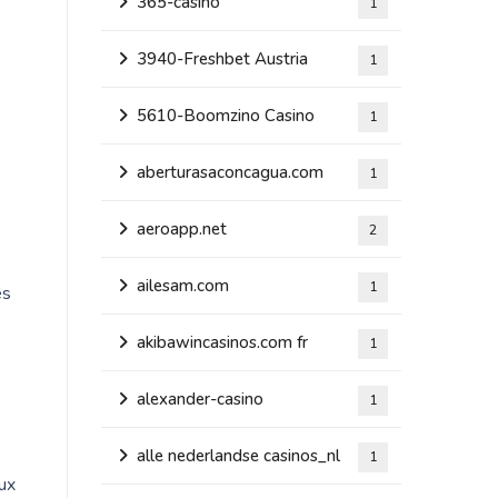
365-casino
1
3940-Freshbet Austria
1
5610-Boomzino Casino
1
aberturasaconcagua.com
1
aeroapp.net
2
ailesam.com
1
es
akibawincasinos.com fr
1
alexander-casino
1
alle nederlandse casinos_nl
1
ux