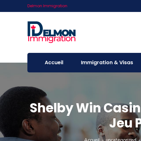
Delmon Immigration
Accueil
Immigration & Visas
Shelby Win Casino
Jeu 
Accueil
uncategorized