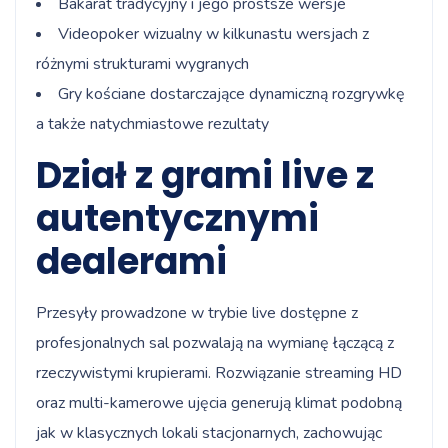
Bakarat tradycyjny i jego prostsze wersje
Videopoker wizualny w kilkunastu wersjach z
różnymi strukturami wygranych
Gry kościane dostarczające dynamiczną rozgrywkę
a także natychmiastowe rezultaty
Dział z grami live z
autentycznymi
dealerami
Przesyły prowadzone w trybie live dostępne z
profesjonalnych sal pozwalają na wymianę łączącą z
rzeczywistymi krupierami. Rozwiązanie streaming HD
oraz multi-kamerowe ujęcia generują klimat podobną
jak w klasycznych lokali stacjonarnych, zachowując