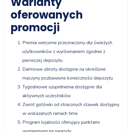
Warianty
oferowanych
promocji
Premia welcome przeznaczony dla świeżych
użytkowników z wyrównaniem zgodnie z
pierwszej depozytu
Darmowe obroty dostępne na określone
maszyny pozbawione konieczności depozytu
Tygodniowe uzupełnienia dostępne dla
aktywnych uczestników
Zwrot gotówki od straconych stawek dostępny
w wskazanych ramach time
Program lojalności oferujący punktami
wymiennymi na nagrody