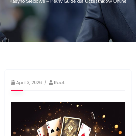
Kasyno Sieciowe – Pełny Guide dla Uczestników Online
April 3, 2026
Root