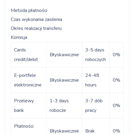
Metoda płatności
Czas wykonania zasilenia
Okres realizacji transferu
Komisja
Cards
3-5 days
Błyskawicznie
0%
credit/debit
roboczych
E-portfele
24-48
Błyskawicznie
0%
elektroniczne
hours
Przelewy
1-3 days
3-7 dób
0%
bank
robocze
pracy
Płatności
Błyskawicznie
Brak
0%