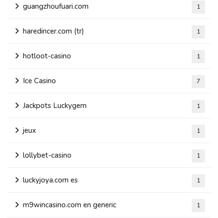
guangzhoufuari.com
1
haredincer.com (tr)
1
hotloot-casino
1
Ice Casino
7
Jackpots Luckygem
1
jeux
1
lollybet-casino
1
luckyjoya.com es
1
m9wincasino.com en generic
1