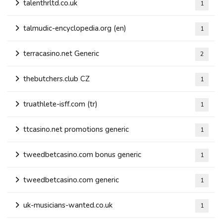
talenthrltd.co.uk
1
talmudic-encyclopedia.org (en)
1
terracasino.net Generic
2
thebutchers.club CZ
1
truathlete-isff.com (tr)
1
ttcasino.net promotions generic
1
tweedbetcasino.com bonus generic
1
tweedbetcasino.com generic
1
uk-musicians-wanted.co.uk
1