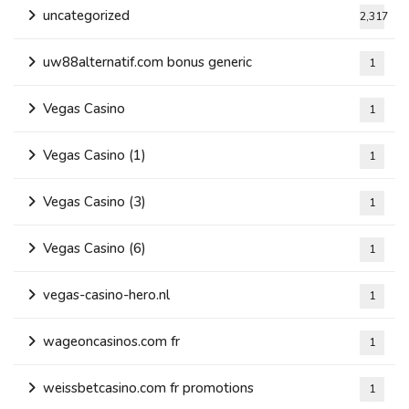
uncategorized
2,317
uw88alternatif.com bonus generic
1
Vegas Casino
1
Vegas Casino (1)
1
Vegas Casino (3)
1
Vegas Casino (6)
1
vegas-casino-hero.nl
1
wageoncasinos.com fr
1
weissbetcasino.com fr promotions
1