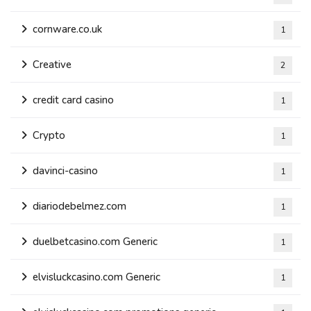
cornware.co.uk
1
Creative
2
credit card casino
1
Crypto
1
davinci-casino
1
diariodebelmez.com
1
duelbetcasino.com Generic
1
elvisluckcasino.com Generic
1