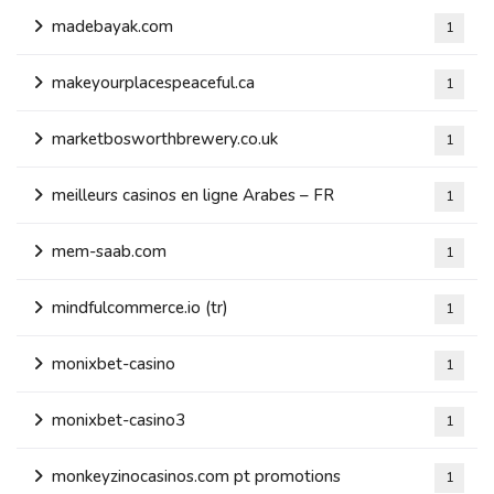
madebayak.com
1
makeyourplacespeaceful.ca
1
marketbosworthbrewery.co.uk
1
meilleurs casinos en ligne Arabes – FR
1
mem-saab.com
1
mindfulcommerce.io (tr)
1
monixbet-casino
1
monixbet-casino3
1
monkeyzinocasinos.com pt promotions
1