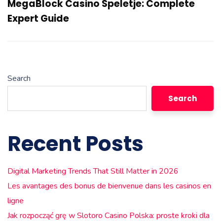
MegaBlock Casino Speletje: Complete
Expert Guide
Search
Search
Recent Posts
Digital Marketing Trends That Still Matter in 2026
Les avantages des bonus de bienvenue dans les casinos en
ligne
Jak rozpocząć grę w Slotoro Casino Polska: proste kroki dla