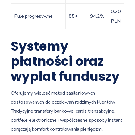
0.20
Pule progresywne
85+
94.2%
PLN
Systemy
płatności oraz
wypłat funduszy
Oferujemy wielość metod zasileniowych
dostosowanych do oczekiwań rodzimych klientów.
Tradycyjne transfery bankowe, cards transakcyjne,
portfele elektroniczne i współczesne sposoby instant
poręczają komfort kontrolowania pieniędzmi.