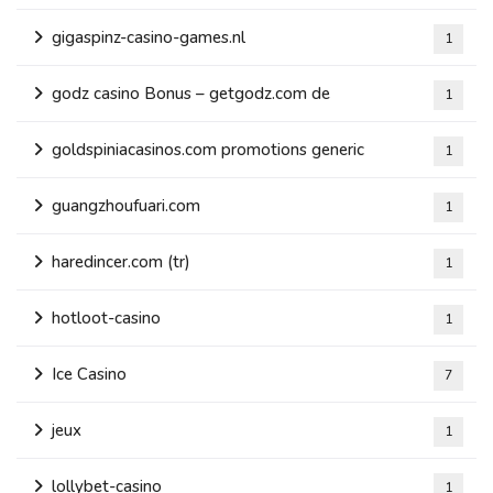
gigaspinz-casino-games.nl
1
godz casino Bonus – getgodz.com de
1
goldspiniacasinos.com promotions generic
1
guangzhoufuari.com
1
haredincer.com (tr)
1
hotloot-casino
1
Ice Casino
7
jeux
1
lollybet-casino
1