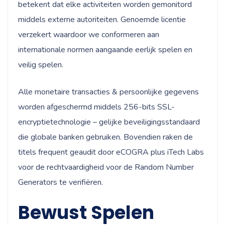
betekent dat elke activiteiten worden gemonitord
middels externe autoriteiten. Genoemde licentie
verzekert waardoor we conformeren aan
internationale normen aangaande eerlijk spelen en
veilig spelen.
Alle monetaire transacties & persoonlijke gegevens
worden afgeschermd middels 256-bits SSL-
encryptietechnologie – gelijke beveiligingsstandaard
die globale banken gebruiken. Bovendien raken de
titels frequent geaudit door eCOGRA plus iTech Labs
voor de rechtvaardigheid voor de Random Number
Generators te verifiëren.
Bewust Spelen