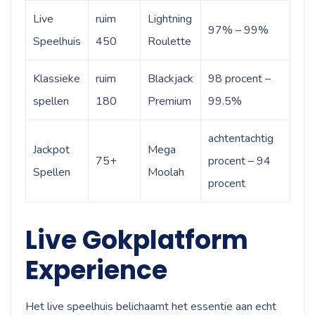
Live
ruim
Lightning
97% – 99%
Speelhuis
450
Roulette
Klassieke
ruim
Blackjack
98 procent –
spellen
180
Premium
99.5%
achtentachtig
Jackpot
Mega
75+
procent – 94
Spellen
Moolah
procent
Live Gokplatform
Experience
Het live speelhuis belichaamt het essentie aan echt