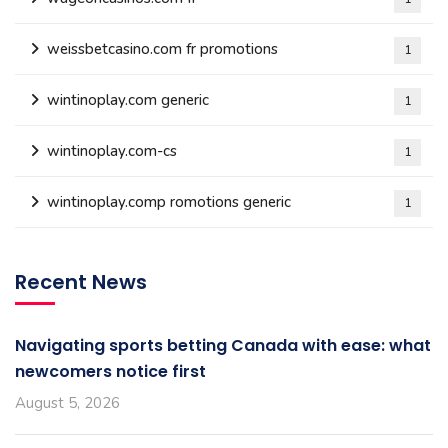
weissbetcasino.com fr promotions
1
wintinoplay.com generic
1
wintinoplay.com-cs
1
wintinoplay.comp romotions generic
1
Recent News
Navigating sports betting Canada with ease: what
newcomers notice first
August 5, 2026