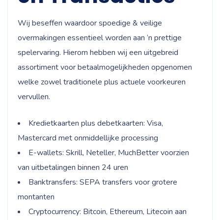
Wij beseffen waardoor spoedige & veilige
overmakingen essentieel worden aan ‘n prettige
spelervaring. Hierom hebben wij een uitgebreid
assortiment voor betaalmogelijkheden opgenomen
welke zowel traditionele plus actuele voorkeuren
vervullen.
Kredietkaarten plus debetkaarten: Visa,
Mastercard met onmiddellijke processing
E-wallets: Skrill, Neteller, MuchBetter voorzien
van uitbetalingen binnen 24 uren
Banktransfers: SEPA transfers voor grotere
montanten
Cryptocurrency: Bitcoin, Ethereum, Litecoin aan