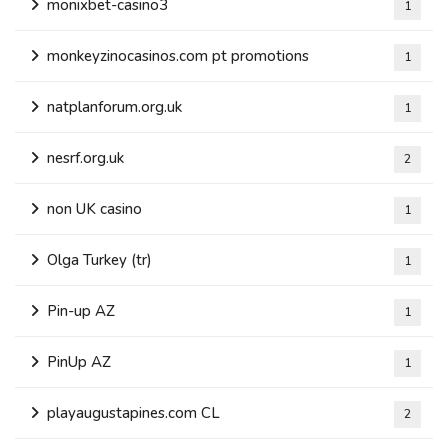
monixbet-casino3
1
monkeyzinocasinos.com pt promotions
1
natplanforum.org.uk
1
nesrf.org.uk
2
non UK casino
1
Olga Turkey (tr)
1
Pin-up AZ
1
PinUp AZ
1
playaugustapines.com CL
2