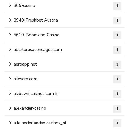
365-casino
1
3940-Freshbet Austria
1
5610-Boomzino Casino
1
aberturasaconcagua.com
1
aeroapp.net
2
ailesam.com
1
akibawincasinos.com fr
1
alexander-casino
1
alle nederlandse casinos_nl
1