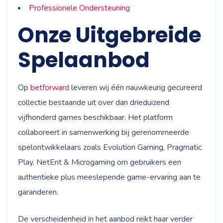
Professionele Ondersteuning
Onze Uitgebreide
Spelaanbod
Op
betforward
leveren wij één nauwkeurig gecureerd
collectie bestaande uit over dan drieduizend
vijfhonderd games beschikbaar. Het platform
collaboreert in samenwerking bij gerenommeerde
spelontwikkelaars zoals Evolution Gaming, Pragmatic
Play, NetEnt & Microgaming om gebruikers een
authentieke plus meeslepende game-ervaring aan te
garanderen.
De verscheidenheid in het aanbod reikt haar verder