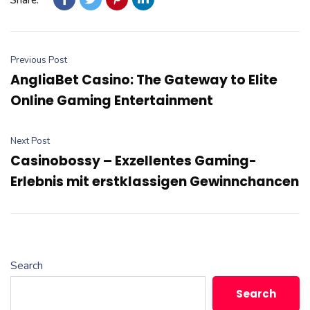
Previous Post
AngliaBet Casino: The Gateway to Elite
Online Gaming Entertainment
Next Post
Casinobossy – Exzellentes Gaming-
Erlebnis mit erstklassigen Gewinnchancen
Search
Search