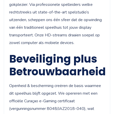
gokplezier. Via professionele spelleiders welke
rechtstreeks uit state-of-the-art spelstudio’s
uitzenden, scheppen ons één sfeer dat de opwinding
van één traditioneel speelhuis tot jouw display
transporteert. Onze HD-streams draaien soepel op
zowel computer als mobiele devices.
Beveiliging plus
Betrouwbaarheid
Openheid & bescherming creëren de basis waarmee
dit speelhuis blijft opgezet. We opereren met een
officiële Curaçao e-Gaming certificaat
(vergunningsnummer 8048/JAZ2018-040), wat