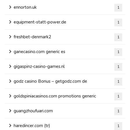
ennorton.uk
1
equipment-statt-power.de
1
freshbet-denmark2
1
ganecasino.com generic es
1
gigaspinz-casino-games.nl
1
godz casino Bonus – getgodz.com de
1
goldspiniacasinos.com promotions generic
1
guangzhoufuari.com
1
haredincer.com (tr)
1