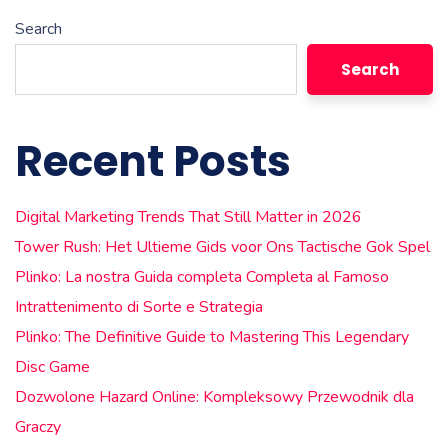
Search
Search
Recent Posts
Digital Marketing Trends That Still Matter in 2026
Tower Rush: Het Ultieme Gids voor Ons Tactische Gok Spel
Plinko: La nostra Guida completa Completa al Famoso
Intrattenimento di Sorte e Strategia
Plinko: The Definitive Guide to Mastering This Legendary
Disc Game
Dozwolone Hazard Online: Kompleksowy Przewodnik dla
Graczy