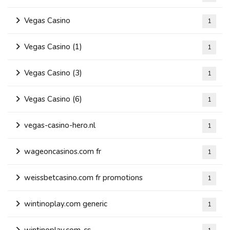
Vegas Casino
1
Vegas Casino (1)
1
Vegas Casino (3)
1
Vegas Casino (6)
1
vegas-casino-hero.nl
1
wageoncasinos.com fr
1
weissbetcasino.com fr promotions
1
wintinoplay.com generic
1
wintinoplay.com-cs