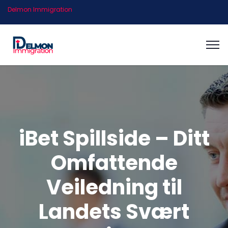
Delmon Immigration
iBet Spillside – Ditt
Omfattende
Veiledning til
Landets Svært