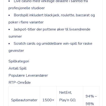
Live casino med virkelige dealere i sanntid fra
profesjonelle studioer
Bordspill inkludert blackjack, roulette, baccarat og
poker i flere varianter
Jackpot-titler der pottene øker til livsendrende
summer
Scratch cards og umiddelbare win-spill for raske
gevinster
Spillkategori
Antall Spill
Populære Leverandører
RTP-Område
NetEnt,
94% –
Spilleautomater
1500+
Play’n GO,
98%