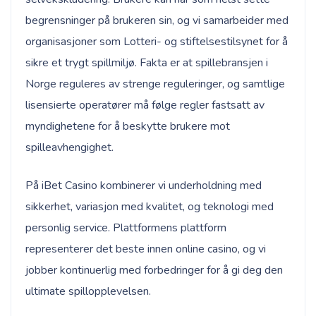
begrensninger på brukeren sin, og vi samarbeider med
organisasjoner som Lotteri- og stiftelsestilsynet for å
sikre et trygt spillmiljø. Fakta er at spillebransjen i
Norge reguleres av strenge reguleringer, og samtlige
lisensierte operatører må følge regler fastsatt av
myndighetene for å beskytte brukere mot
spilleavhengighet.
På iBet Casino kombinerer vi underholdning med
sikkerhet, variasjon med kvalitet, og teknologi med
personlig service. Plattformens plattform
representerer det beste innen online casino, og vi
jobber kontinuerlig med forbedringer for å gi deg den
ultimate spillopplevelsen.