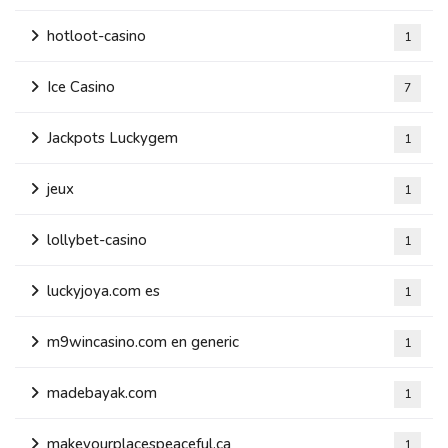
hotloot-casino
1
Ice Casino
7
Jackpots Luckygem
1
jeux
1
lollybet-casino
1
luckyjoya.com es
1
m9wincasino.com en generic
1
madebayak.com
1
makeyourplacespeaceful.ca
1