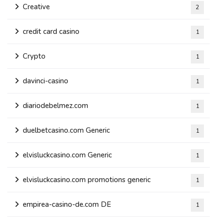
Creative
2
credit card casino
1
Crypto
1
davinci-casino
1
diariodebelmez.com
1
duelbetcasino.com Generic
1
elvisluckcasino.com Generic
1
elvisluckcasino.com promotions generic
1
empirea-casino-de.com DE
1