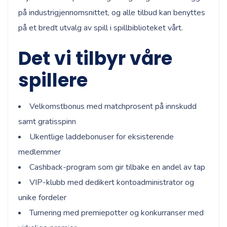
på industrigjennomsnittet, og alle tilbud kan benyttes
på et bredt utvalg av spill i spillbiblioteket vårt.
Det vi tilbyr våre
spillere
Velkomstbonus med matchprosent på innskudd
samt gratisspinn
Ukentlige laddebonuser for eksisterende
medlemmer
Cashback-program som gir tilbake en andel av tap
VIP-klubb med dedikert kontoadministrator og
unike fordeler
Turnering med premiepotter og konkurranser med