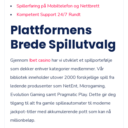
Spillerfaring på Mobiltelefon og Nettbrett
Kompetent Support 24/7 Rundt
Plattformens
Brede Spillutvalg
Gjennom
Ibet casino
har vi utviklet et spillportefølje
som dekker enhver kategorier medlemmer. Vår
bibliotek inneholder utover 2000 forskjellige spill fra
ledende produsenter som NetEnt, Microgaming,
Evolution Gaming samt Pragmatic Play. Dette gir deg
tilgang til alt fra gamle spilleautomater til moderne
jackpot-titler med akkumulerende pott som kan nå
millionbeløp.