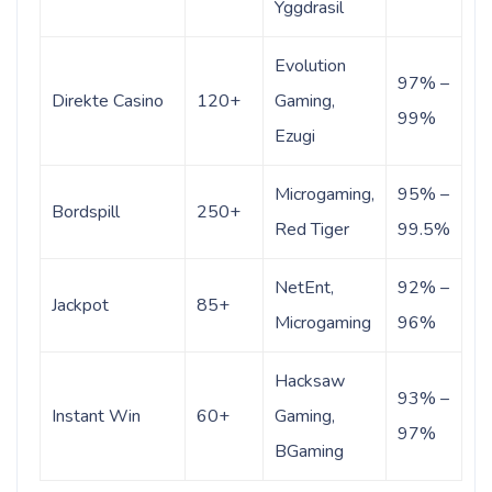
Yggdrasil
Evolution
97% –
Direkte Casino
120+
Gaming,
99%
Ezugi
Microgaming,
95% –
Bordspill
250+
Red Tiger
99.5%
NetEnt,
92% –
Jackpot
85+
Microgaming
96%
Hacksaw
93% –
Instant Win
60+
Gaming,
97%
BGaming