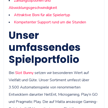
Zahlungsoptionen und
Abwicklungsgeschwindigkeit
Attraktive Boni für alle Spielertyp
Kompetenter Support rund um die Stunden
Unser
umfassendes
Spielportfolio
Bei
Slot Bunny
setzen wir besonderen Wert auf
Vielfalt und Güte. Unser Sortiment umfasst über
3.500 Automatenspiele von renommierten
Entwicklern darunter NetEnt, Microgaming, Play’n GO
und Pragmatic Play. Die auf Malta ansässige Gaming-