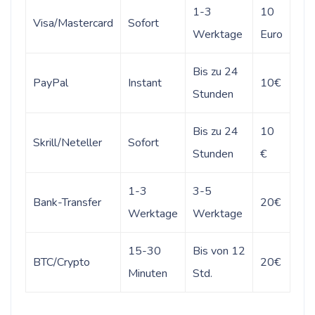
1-3
10
Visa/Mastercard
Sofort
Werktage
Euro
Bis zu 24
PayPal
Instant
10€
Stunden
Bis zu 24
10
Skrill/Neteller
Sofort
Stunden
€
1-3
3-5
Bank-Transfer
20€
Werktage
Werktage
15-30
Bis von 12
BTC/Crypto
20€
Minuten
Std.