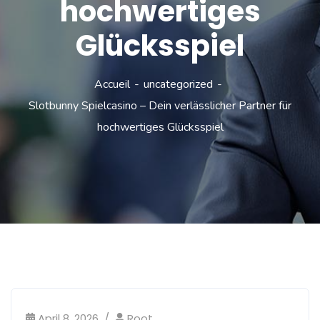
hochwertiges
Glücksspiel
Accueil
uncategorized
Slotbunny Spielcasino – Dein verlässlicher Partner für
hochwertiges Glücksspiel
April 8, 2026
Root