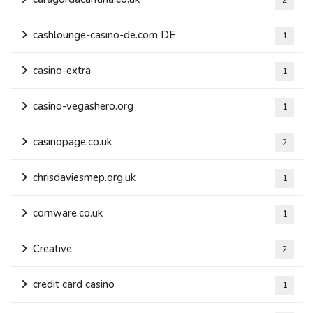
2
cashlounge-casino-de.com DE
1
casino-extra
1
casino-vegashero.org
1
casinopage.co.uk
2
chrisdaviesmep.org.uk
1
cornware.co.uk
1
Creative
2
credit card casino
1