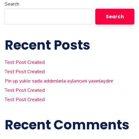
Search
Search
Recent Posts
Test Post Created
Test Post Created
Pin up yukle sadə addımlarla əyləncəni yaxınlaşdırır
Test Post Created
Test Post Created
Recent Comments