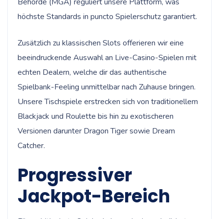
Behörde (MGA) reguliert unsere Plattform, was
höchste Standards in puncto Spielerschutz garantiert.
Zusätzlich zu klassischen Slots offerieren wir eine
beeindruckende Auswahl an Live-Casino-Spielen mit
echten Dealern, welche dir das authentische
Spielbank-Feeling unmittelbar nach Zuhause bringen.
Unsere Tischspiele erstrecken sich von traditionellem
Blackjack und Roulette bis hin zu exotischeren
Versionen darunter Dragon Tiger sowie Dream
Catcher.
Progressiver
Jackpot-Bereich