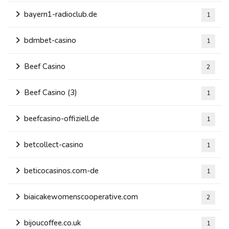
bayern1-radioclub.de
1
bdmbet-casino
1
Beef Casino
2
Beef Casino (3)
1
beefcasino-offiziell.de
1
betcollect-casino
1
beticocasinos.com-de
1
biaicakewomenscooperative.com
2
bijoucoffee.co.uk
1