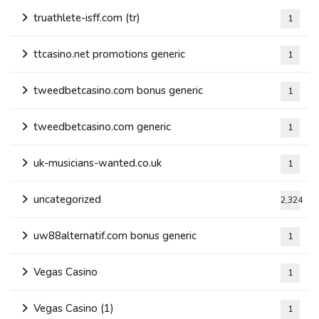
truathlete-isff.com (tr)
1
ttcasino.net promotions generic
1
tweedbetcasino.com bonus generic
1
tweedbetcasino.com generic
1
uk-musicians-wanted.co.uk
1
uncategorized
2,324
uw88alternatif.com bonus generic
1
Vegas Casino
1
Vegas Casino (1)
1