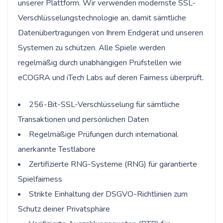
unserer Plattform. Wir verwenden modernste SSL-
Verschlüsselungstechnologie an, damit sämtliche
Datenübertragungen von Ihrem Endgerät und unseren
Systemen zu schützen. Alle Spiele werden
regelmäßig durch unabhängigen Prüfstellen wie
eCOGRA und iTech Labs auf deren Fairness überprüft.
256-Bit-SSL-Verschlüsselung für sämtliche
Transaktionen und persönlichen Daten
Regelmäßige Prüfungen durch international
anerkannte Testlabore
Zertifizierte RNG-Systeme (RNG) für garantierte
Spielfairness
Strikte Einhaltung der DSGVO-Richtlinien zum
Schutz deiner Privatsphäre