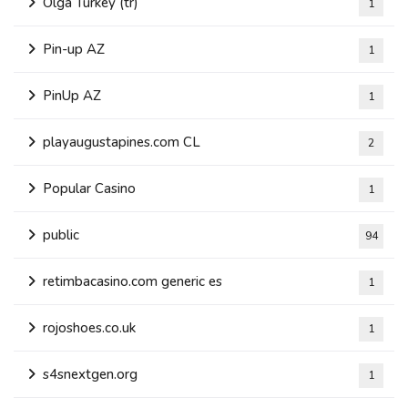
Olga Turkey (tr)
1
Pin-up AZ
1
PinUp AZ
1
playaugustapines.com CL
2
Popular Casino
1
public
94
retimbacasino.com generic es
1
rojoshoes.co.uk
1
s4snextgen.org
1