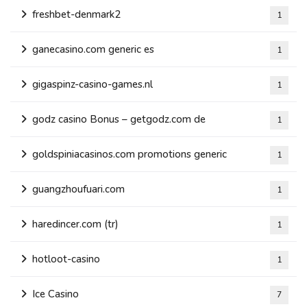
freshbet-denmark2
1
ganecasino.com generic es
1
gigaspinz-casino-games.nl
1
godz casino Bonus – getgodz.com de
1
goldspiniacasinos.com promotions generic
1
guangzhoufuari.com
1
haredincer.com (tr)
1
hotloot-casino
1
Ice Casino
7