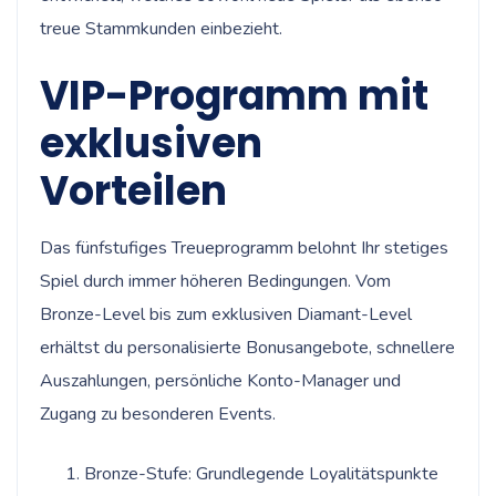
treue Stammkunden einbezieht.
VIP-Programm mit
exklusiven
Vorteilen
Das fünfstufiges Treueprogramm belohnt Ihr stetiges
Spiel durch immer höheren Bedingungen. Vom
Bronze-Level bis zum exklusiven Diamant-Level
erhältst du personalisierte Bonusangebote, schnellere
Auszahlungen, persönliche Konto-Manager und
Zugang zu besonderen Events.
Bronze-Stufe: Grundlegende Loyalitätspunkte