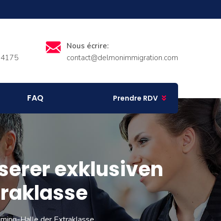
Nous écrire:
-4175
contact@delmonimmigration.com
FAQ
Prendre RDV
serer exklusiven
traklasse
Gaming-Halle der Extraklasse