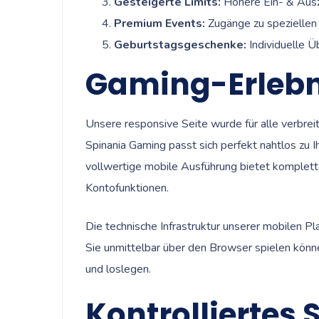
Gesteigerte Limits:
Höhere Ein- & Ausz
Premium Events:
Zugänge zu speziellen
Geburtstagsgeschenke:
Individuelle Ü
Gaming-Erlebn
Unsere responsive Seite wurde für alle verbre
Spinania Gaming passt sich perfekt nahtlos zu 
vollwertige mobile Ausführung bietet komplette
Kontofunktionen.
Die technische Infrastruktur unserer mobilen
Sie unmittelbar über den Browser spielen könne
und loslegen.
Kontrolliertes 