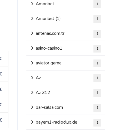
Amonbet
1
Amonbet (1)
1
antenas.com.tr
1
asino-casino1
1
€
aviator game
1
€
Az
1
€
Az 312
1
€
bar-salsa.com
1
€
bayern1-radioclub.de
1