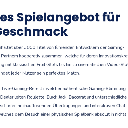
ges Spielangebot für
 Geschmack
inhaltet über 3000 Titel von führenden Entwicklern der Gaming-
n Partnern kooperativ zusammen, welche für deren Innovationskra
ng mit klassischen Fruit-Slots bis hin zu cinematischen Video-Slo
indet jeder Nutzer sein perfektes Match.
ren Live-Gaming-Bereich, welcher authentische Gaming-Stimmung
e Dealer leiten Roulette, Black Jack, Baccarat und unterschiedliche
n scharfen hochauflösenden Übertragungen und interaktiven Chat-
welches dem Besuch einer physischen Spielbank absolut in nichts