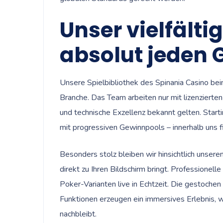
Unser vielfälti
absolut jeden
Unsere Spielbibliothek des Spinania Casino be
Branche. Das Team arbeiten nur mit lizenzierte
und technische Exzellenz bekannt gelten. Starti
mit progressiven Gewinnpools – innerhalb uns f
Besonders stolz bleiben wir hinsichtlich unse
direkt zu Ihren Bildschirm bringt. Professionell
Poker-Varianten live in Echtzeit. Die gestoche
Funktionen erzeugen ein immersives Erlebnis, 
nachbleibt.