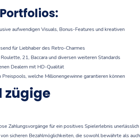
Portfolios:
usive aufwendigen Visuals, Bonus-Features und kreativen
send für Liebhaber des Retro-Charmes
 Roulette, 21, Baccara und diversen weiteren Standards
nen Dealern mit HD-Qualität
 Preispools, welche Millionengewinne garantieren können
 zügige
lose Zahlungsvorgänge für ein positives Spielerlebnis unerlässlich
te von sicheren Bezahlmöglichkeiten, die sowohl bewährte als auch