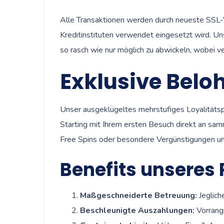
Alle Transaktionen werden durch neueste SSL-V
Kreditinstituten verwendet eingesetzt wird. Uns
so rasch wie nur möglich zu abwickeln, wobei ver
Exklusive Belo
Unser ausgeklügeltes mehrstufiges Loyalitäts
Starting mit Ihrem ersten Besuch direkt an sa
Free Spins oder besondere Vergünstigungen u
Benefits unsere
Maßgeschneiderte Betreuung:
Jeglich
Beschleunigte Auszahlungen:
Vorrangi