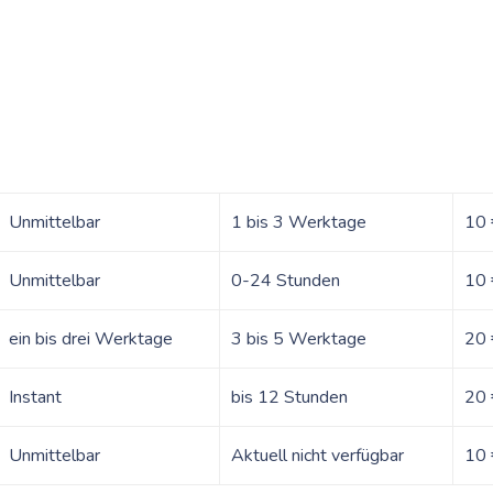
Unmittelbar
1 bis 3 Werktage
10 
Unmittelbar
0-24 Stunden
10 
ein bis drei Werktage
3 bis 5 Werktage
20 
Instant
bis 12 Stunden
20 
Unmittelbar
Aktuell nicht verfügbar
10 