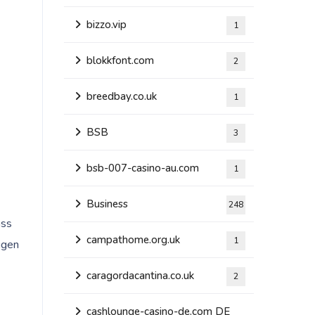
bizzo.vip
1
blokkfont.com
2
breedbay.co.uk
1
BSB
3
bsb-007-casino-au.com
1
Business
248
ass
campathome.org.uk
1
ggen
caragordacantina.co.uk
2
cashlounge-casino-de.com DE