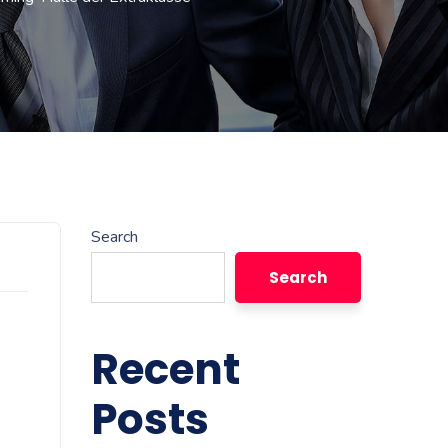
Search
Search
Recent
Posts