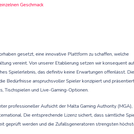
n einzelnen Geschmack
rhaben gesetzt, eine innovative Plattform zu schaffen, welche
ltung vereint. Von unserer Etablierung setzen wir konsequent au
hes Spielerlebnis, das definitiv keine Erwartungen offenlässt. Di
e Bedürfnisse anspruchsvoller Spieler konzipiert und präsentiert
s, Tischspielen und Live-Gaming-Optionen.
 unter professioneller Aufsicht der Malta Gaming Authority (MGA),
ernational. Die entsprechende Lizenz sichert, dass sämtliche Spi
keit geprüft werden und die Zufallsgeneratoren strengsten höchs