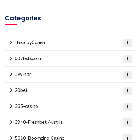
Categories
! Без рубрики
1
007bsb.com
1
1Win tr
1
20bet
1
365-casino
1
3940-Freshbet Austria
1
5610-Boomzino Casino
1