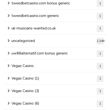
tweedbetcasino.com bonus generic
1
tweedbetcasino.com generic
1
uk-musicians-wanted.co.uk
1
uncategorized
2,348
uw88alternatif.com bonus generic
1
Vegas Casino
1
Vegas Casino (1)
1
Vegas Casino (3)
1
Vegas Casino (6)
1