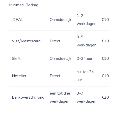
Minimaal Bedrag
1-2
iDEAL
Onmiddellijk
€10
werkdagen
3-5
Visa/Mastercard
Direct
€10
werkdagen
Skrill
Onmiddellijk
0-24 uur
€10
nul tot 24
Neteller
Direct
€10
uur
een tot drie
3-7
Bankoverschrijving
€20
werkdagen
werkdagen