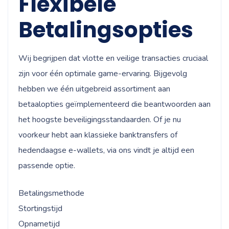
Flexibele
Betalingsopties
Wij begrijpen dat vlotte en veilige transacties cruciaal
zijn voor één optimale game-ervaring. Bijgevolg
hebben we één uitgebreid assortiment aan
betaalopties geïmplementeerd die beantwoorden aan
het hoogste beveiligingsstandaarden. Of je nu
voorkeur hebt aan klassieke banktransfers of
hedendaagse e-wallets, via ons vindt je altijd een
passende optie.
Betalingsmethode
Stortingstijd
Opnametijd