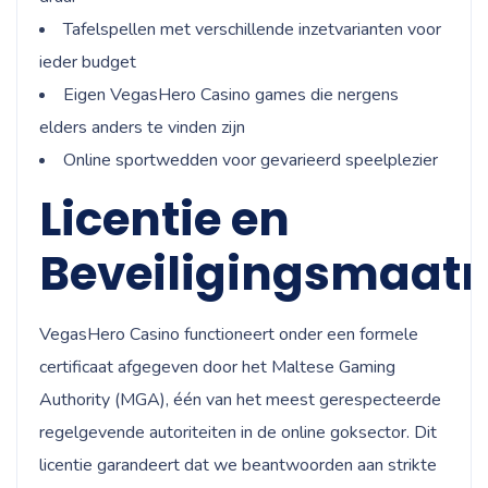
Tafelspellen met verschillende inzetvarianten voor
ieder budget
Eigen VegasHero Casino games die nergens
elders anders te vinden zijn
Online sportwedden voor gevarieerd speelplezier
Licentie en
Beveiligingsmaatr
VegasHero Casino functioneert onder een formele
certificaat afgegeven door het Maltese Gaming
Authority (MGA), één van het meest gerespecteerde
regelgevende autoriteiten in de online goksector. Dit
licentie garandeert dat we beantwoorden aan strikte