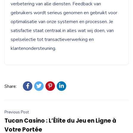
verbetering van alle diensten. Feedback van
gebruikers wordt serieus genomen en gebruikt voor
optimalisatie van onze systemen en processen. Je
satisfactie staat centraal in alles wat wij doen, van
spelselectie tot transactieverwerking en
klantenondersteuning.
Share:
Previous Post
Tucan Casino : L’Élite du Jeu en Ligne à
Votre Portée