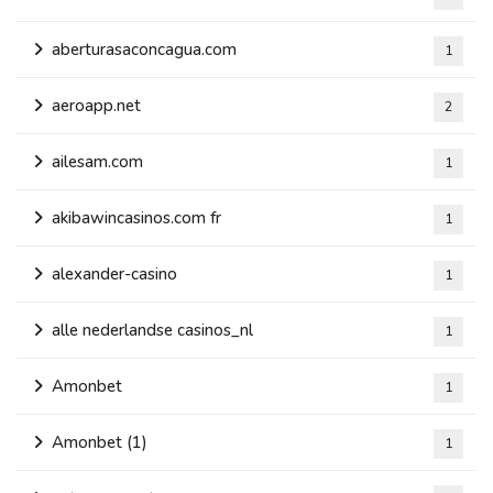
aberturasaconcagua.com
1
aeroapp.net
2
ailesam.com
1
akibawincasinos.com fr
1
alexander-casino
1
alle nederlandse casinos_nl
1
Amonbet
1
Amonbet (1)
1