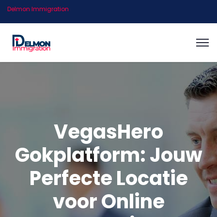
Delmon Immigration
VegasHero
Gokplatform: Jouw
Perfecte Locatie
voor Online