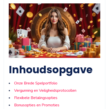
Inhoudsopgave
Onze Brede Spelportfolio
Vergunning en Veiligheidsprotocollen
Flexibele Betalingsopties
Bonusopties en Promoties