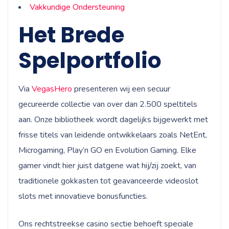
Vakkundige Ondersteuning
Het Brede
Spelportfolio
Via
VegasHero
presenteren wij een secuur
gecureerde collectie van over dan 2.500 speltitels
aan. Onze bibliotheek wordt dagelijks bijgewerkt met
frisse titels van leidende ontwikkelaars zoals NetEnt,
Microgaming, Play’n GO en Evolution Gaming. Elke
gamer vindt hier juist datgene wat hij/zij zoekt, van
traditionele gokkasten tot geavanceerde videoslot
slots met innovatieve bonusfuncties.
Ons rechtstreekse casino sectie behoeft speciale