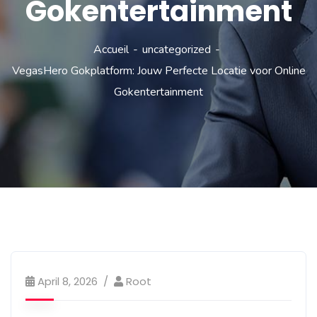
Gokentertainment
Accueil
uncategorized
VegasHero Gokplatform: Jouw Perfecte Locatie voor Online
Gokentertainment
April 8, 2026
Root