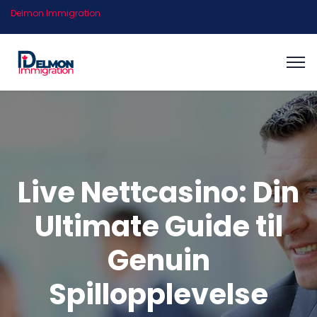
Delmon Immigration
Live Nettcasino: Din
Ultimate Guide til
Genuin
Spillopplevelse