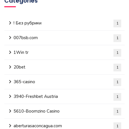
Categories
! Без рубрики
1
007bsb.com
1
1Win tr
1
20bet
1
365-casino
1
3940-Freshbet Austria
1
5610-Boomzino Casino
1
aberturasaconcagua.com
1