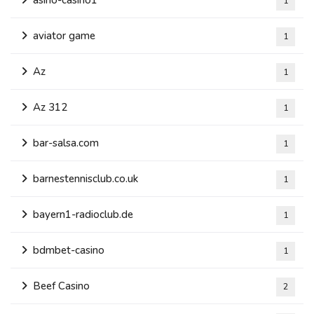
asino-casino1
1
aviator game
1
Az
1
Az 312
1
bar-salsa.com
1
barnestennisclub.co.uk
1
bayern1-radioclub.de
1
bdmbet-casino
1
Beef Casino
2