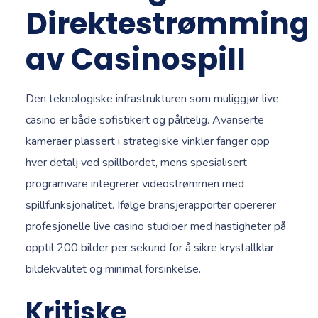
Direktestrømming
av Casinospill
Den teknologiske infrastrukturen som muliggjør live
casino er både sofistikert og pålitelig. Avanserte
kameraer plassert i strategiske vinkler fanger opp
hver detalj ved spillbordet, mens spesialisert
programvare integrerer videostrømmen med
spillfunksjonalitet. Ifølge bransjerapporter opererer
profesjonelle live casino studioer med hastigheter på
opptil 200 bilder per sekund for å sikre krystallklar
bildekvalitet og minimal forsinkelse.
Kritiske