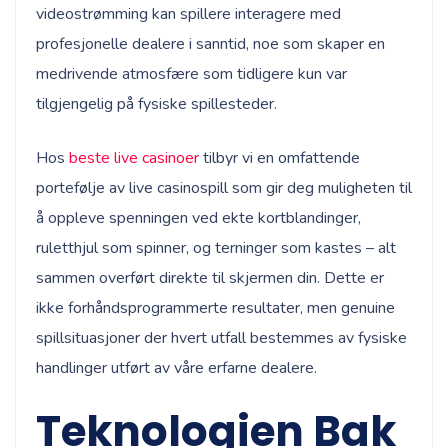
videostrømming kan spillere interagere med
profesjonelle dealere i sanntid, noe som skaper en
medrivende atmosfære som tidligere kun var
tilgjengelig på fysiske spillesteder.
Hos
beste live casinoer
tilbyr vi en omfattende
portefølje av live casinospill som gir deg muligheten til
å oppleve spenningen ved ekte kortblandinger,
ruletthjul som spinner, og terninger som kastes – alt
sammen overført direkte til skjermen din. Dette er
ikke forhåndsprogrammerte resultater, men genuine
spillsituasjoner der hvert utfall bestemmes av fysiske
handlinger utført av våre erfarne dealere.
Teknologien Bak