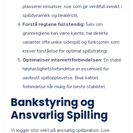
plasserer innsatser, noe som gir verdifull innsikt i
spilldynamikk og dealerstil.
Forstå reglene fullstendig:
Selv om
grunnreglene kan være kjente, har direkte
varianter ofte unike sidespill og funksjoner som
krever forståelse for optimal spillstrategi.
Optimaliser internettforbindelsen:
En stabil
høyhastighetsforbindelse er essensiell for
uavbrutt spillopplevelse. Bruk kablet
forbindelse når mulig for beste stabilitet.
Bankstyring og
Ansvarlig Spilling
Vi legger stor vekt på ansvarlig spillpraksis. Live