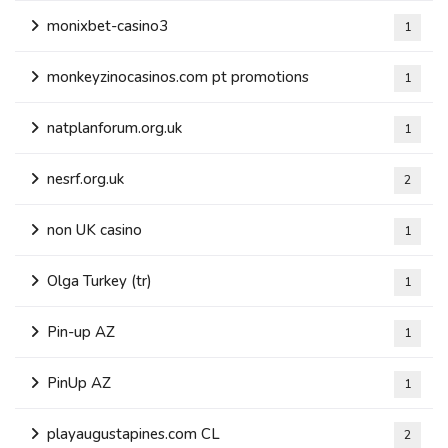
monixbet-casino3
1
monkeyzinocasinos.com pt promotions
1
natplanforum.org.uk
1
nesrf.org.uk
2
non UK casino
1
Olga Turkey (tr)
1
Pin-up AZ
1
PinUp AZ
1
playaugustapines.com CL
2