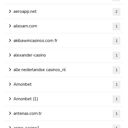
aeroapp.net
2
ailesam.com
1
akibawincasinos.com fr
1
alexander-casino
1
alle nederlandse casinos_nl
1
Amonbet
1
Amonbet (1)
1
antenas.com.tr
1