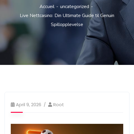
Accueil
uncategorized
Live Nettcasino: Din Ultimate Guide til Genuin
Spillopplevelse
April 9, 2026
Root