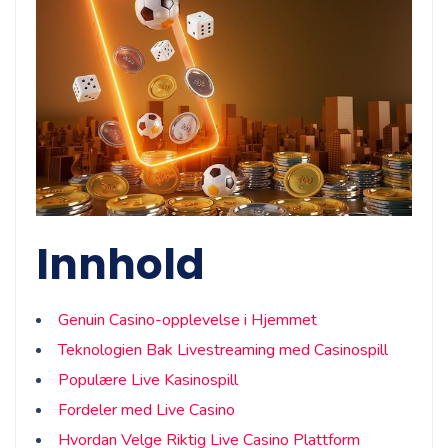
Innhold
Genuin Casino-opplevelse i Hjemmet
Teknologien Bak Livestreaming med Casinospill
Populære Live Kasinospill
Fordeler med Live Casino
Hvordan Velge Riktig Live Casino Plattform