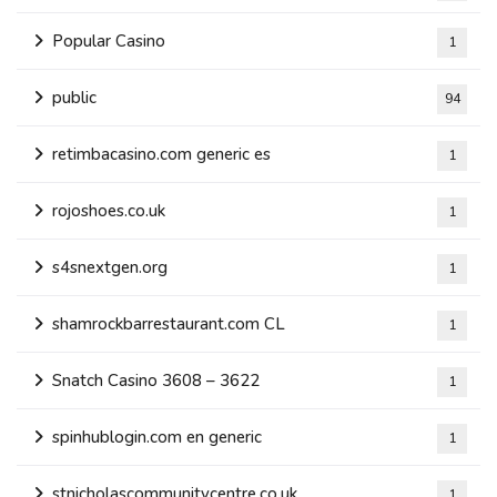
Popular Casino
1
public
94
retimbacasino.com generic es
1
rojoshoes.co.uk
1
s4snextgen.org
1
shamrockbarrestaurant.com CL
1
Snatch Casino 3608 – 3622
1
spinhublogin.com en generic
1
stnicholascommunitycentre.co.uk
1