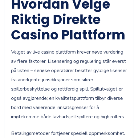
Hvordan Velge
Riktig Direkte
Casino Plattform
Valget av live casino plattform krever nøye vurdering
av flere faktorer. Lisensering og regulering står øverst
på listen – seriøse operatører besitter gyldige lisenser
fra anerkjente jurisdiksjoner som sikrer
spillerbeskyttelse og rettferdig spill. Spillutvalget er
også avgjørende; en kvalitetsplattform tilbyr diverse
bord med varierende innsatsgrenser for å
imøtekomme både lavbudsjettspillere og high rollers.
Betalingsmetoder fortjener spesiell oppmerksomhet.