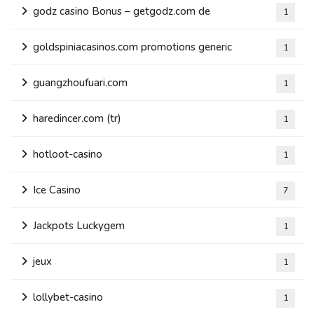
godz casino Bonus – getgodz.com de
1
goldspiniacasinos.com promotions generic
1
guangzhoufuari.com
1
haredincer.com (tr)
1
hotloot-casino
1
Ice Casino
7
Jackpots Luckygem
1
jeux
1
lollybet-casino
1