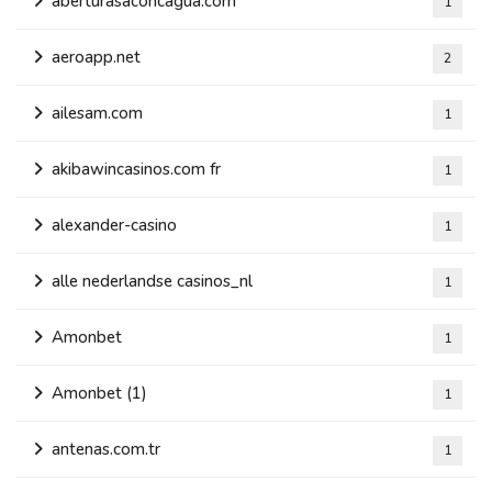
aberturasaconcagua.com
1
aeroapp.net
2
ailesam.com
1
akibawincasinos.com fr
1
alexander-casino
1
alle nederlandse casinos_nl
1
Amonbet
1
Amonbet (1)
1
antenas.com.tr
1