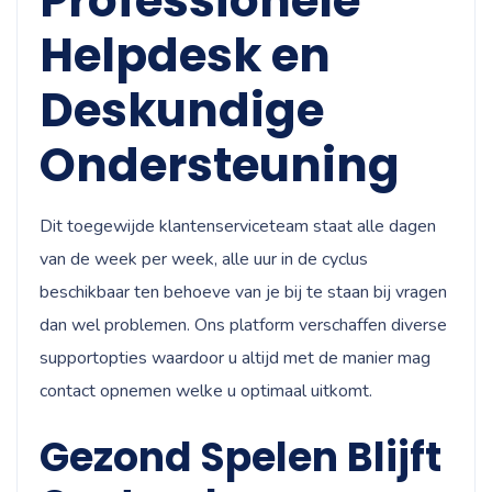
Professionele
Helpdesk en
Deskundige
Ondersteuning
Dit toegewijde klantenserviceteam staat alle dagen
van de week per week, alle uur in de cyclus
beschikbaar ten behoeve van je bij te staan bij vragen
dan wel problemen. Ons platform verschaffen diverse
supportopties waardoor u altijd met de manier mag
contact opnemen welke u optimaal uitkomt.
Gezond Spelen Blijft