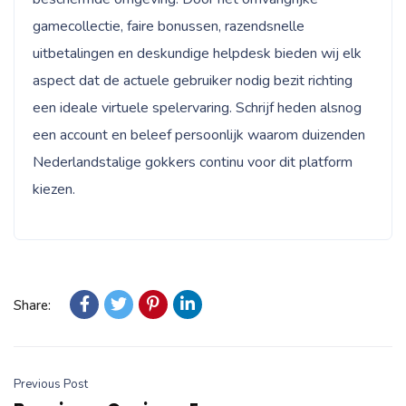
gamecollectie, faire bonussen, razendsnelle
uitbetalingen en deskundige helpdesk bieden wij elk
aspect dat de actuele gebruiker nodig bezit richting
een ideale virtuele spelervaring. Schrijf heden alsnog
een account en beleef persoonlijk waarom duizenden
Nederlandstalige gokkers continu voor dit platform
kiezen.
Share:
Previous Post