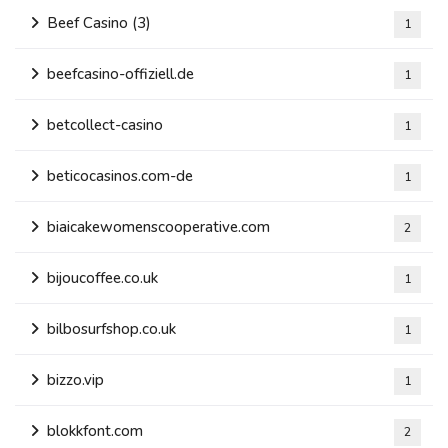
Beef Casino (3)
1
beefcasino-offiziell.de
1
betcollect-casino
1
beticocasinos.com-de
1
biaicakewomenscooperative.com
2
bijoucoffee.co.uk
1
bilbosurfshop.co.uk
1
bizzo.vip
1
blokkfont.com
2