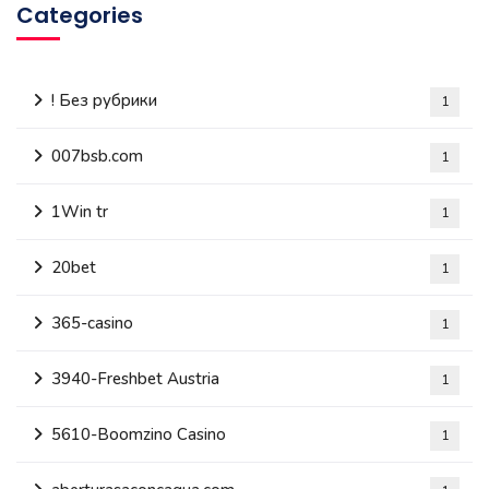
Categories
! Без рубрики
1
007bsb.com
1
1Win tr
1
20bet
1
365-casino
1
3940-Freshbet Austria
1
5610-Boomzino Casino
1