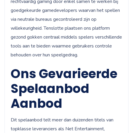
rechtvaardig gaming door enkel samen te werken bij
goedgekeurde gamedevelopers waarvan het spellen
via neutrale bureaus gecontroleerd zijn op
willekeurigheid. Tenslotte plaatsen ons platform
gezond gokken centraal middels spelers verschillende
tools aan te bieden waarmee gebruikers controle
behouden over hun speelgedrag.
Ons Gevarieerde
Spelaanbod
Aanbod
Dit spelaanbod telt meer dan duizenden titels van
topklasse leveranciers als Net Entertainment,