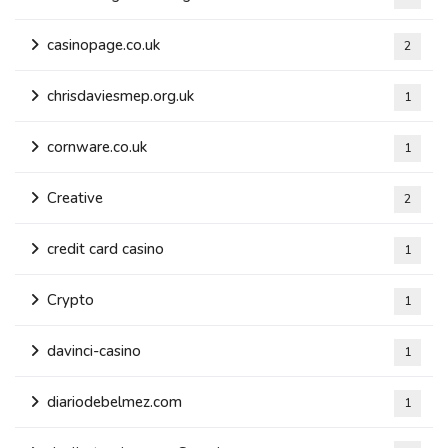
casinopage.co.uk
2
chrisdaviesmep.org.uk
1
cornware.co.uk
1
Creative
2
credit card casino
1
Crypto
1
davinci-casino
1
diariodebelmez.com
1