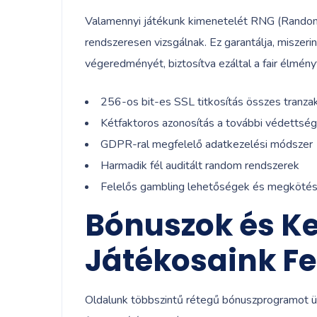
Valamennyi játékunk kimenetelét RNG (Random N
rendszeresen vizsgálnak. Ez garantálja, miszeri
végeredményét, biztosítva ezáltal a fair élmény
256-os bit-es SSL titkosítás összes tranza
Kétfaktoros azonosítás a további védettsé
GDPR-ral megfelelő adatkezelési módszer
Harmadik fél auditált random rendszerek
Felelős gambling lehetőségek és megköté
Bónuszok és 
Játékosaink Fe
Oldalunk többszintű rétegű bónuszprogramot üz