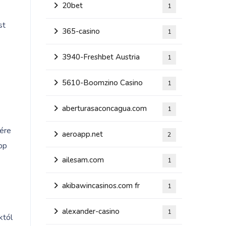
20bet
1
st
365-casino
1
3940-Freshbet Austria
1
5610-Boomzino Casino
1
aberturasaconcagua.com
1
zére
aeroapp.net
2
épp
ailesam.com
1
akibawincasinos.com fr
1
alexander-casino
1
któl