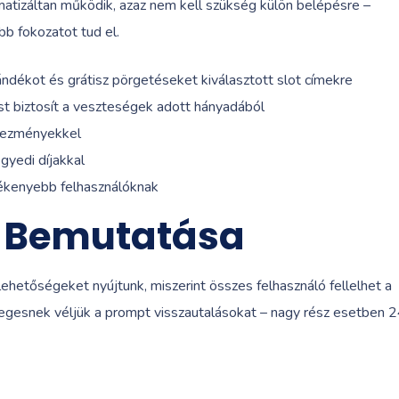
omatizáltan működik, azaz nem kell szükség külön belépésre –
bb fokozatot tud el.
ndékot és grátisz pörgetéseket kiválasztott slot címekre
st biztosít a veszteségek adott hányadából
dvezményekkel
yedi díjakkal
kenyebb felhasználóknak
k Bemutatása
lehetőségeket nyújtunk, miszerint összes felhasználó fellelhet a
egesnek véljük a prompt visszautalásokat – nagy rész esetben 