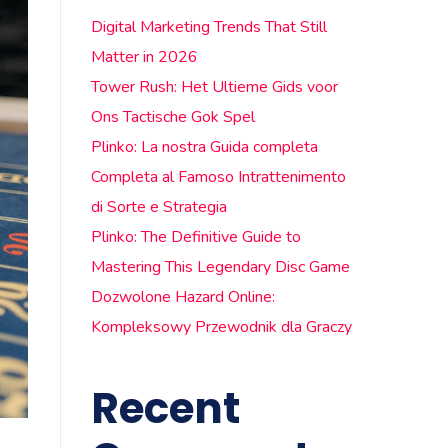
Digital Marketing Trends That Still
Matter in 2026
Tower Rush: Het Ultieme Gids voor
Ons Tactische Gok Spel
Plinko: La nostra Guida completa
Completa al Famoso Intrattenimento
di Sorte e Strategia
Plinko: The Definitive Guide to
Mastering This Legendary Disc Game
Dozwolone Hazard Online:
Kompleksowy Przewodnik dla Graczy
Recent