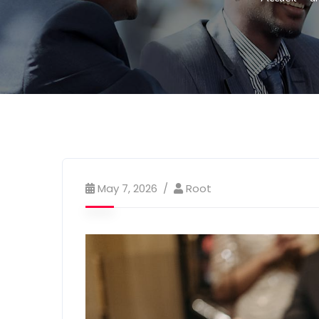
May 7, 2026
Root