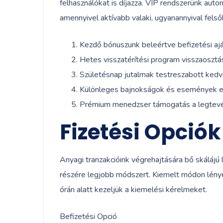
felhasználókat is díjazza. VIP rendszerünk aut
amennyivel aktívabb valaki, ugyanannyival felső
Kezdő bónuszunk beleértve befizetési ajá
Hetes visszatérítési program visszaosztá
Születésnap jutalmak testreszabott ke
Különleges bajnokságok és események eg
Prémium menedzser támogatás a legtevé
Fizetési Opció
Anyagi tranzakcióink végrehajtására bő skálájú 
részére legjobb módszert. Kiemelt módon lény
órán alatt kezeljük a kiemelési kérelmeket.
Befizetési Opció