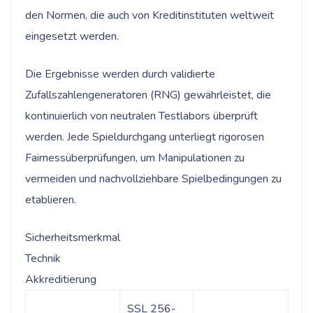
den Normen, die auch von Kreditinstituten weltweit
eingesetzt werden.
Die Ergebnisse werden durch validierte
Zufallszahlengeneratoren (RNG) gewährleistet, die
kontinuierlich von neutralen Testlabors überprüft
werden. Jede Spieldurchgang unterliegt rigorosen
Fairnessüberprüfungen, um Manipulationen zu
vermeiden und nachvollziehbare Spielbedingungen zu
etablieren.
Sicherheitsmerkmal
Technik
Akkreditierung
SSL 256-