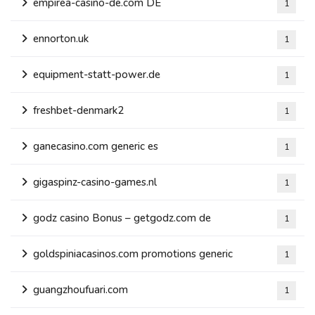
empirea-casino-de.com DE
1
ennorton.uk
1
equipment-statt-power.de
1
freshbet-denmark2
1
ganecasino.com generic es
1
gigaspinz-casino-games.nl
1
godz casino Bonus – getgodz.com de
1
goldspiniacasinos.com promotions generic
1
guangzhoufuari.com
1