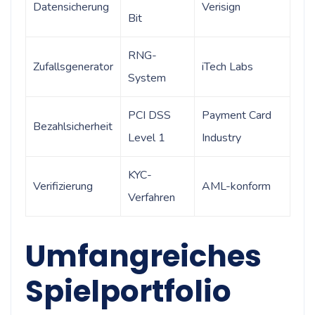
Datensicherung
Verisign
Bit
RNG-
Zufallsgenerator
iTech Labs
System
PCI DSS
Payment Card
Bezahlsicherheit
Level 1
Industry
KYC-
Verifizierung
AML-konform
Verfahren
Umfangreiches
Spielportfolio