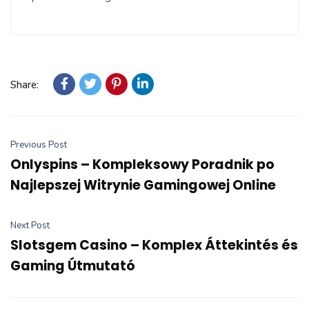
Share:
Previous Post
Onlyspins – Kompleksowy Poradnik po
Najlepszej Witrynie Gamingowej Online
Next Post
Slotsgem Casino – Komplex Áttekintés és
Gaming Útmutató