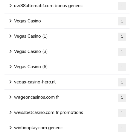
uw88alternatif.com bonus generic
1
Vegas Casino
1
Vegas Casino (1)
1
Vegas Casino (3)
1
Vegas Casino (6)
1
vegas-casino-hero.nl
1
wageoncasinos.com fr
1
weissbetcasino.com fr promotions
1
wintinoplay.com generic
1