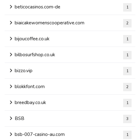
beticocasinos.com-de
1
biaicakewomenscooperative.com
2
bijoucoffee.co.uk
1
bilbosurfshop.co.uk
1
bizzo.vip
1
blokkfont.com
2
breedbay.co.uk
1
BSB
3
bsb-007-casino-au.com
1