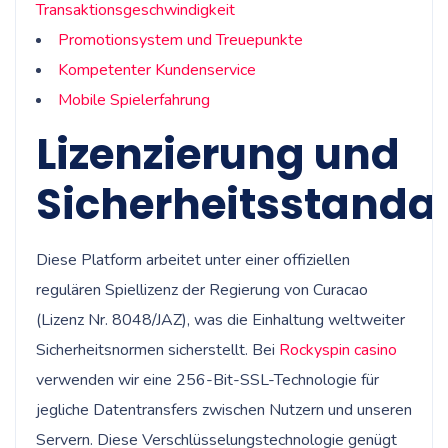
Transaktionsgeschwindigkeit
Promotionsystem und Treuepunkte
Kompetenter Kundenservice
Mobile Spielerfahrung
Lizenzierung und
Sicherheitsstanda
Diese Platform arbeitet unter einer offiziellen
regulären Spiellizenz der Regierung von Curacao
(Lizenz Nr. 8048/JAZ), was die Einhaltung weltweiter
Sicherheitsnormen sicherstellt. Bei
Rockyspin casino
verwenden wir eine 256-Bit-SSL-Technologie für
jegliche Datentransfers zwischen Nutzern und unseren
Servern. Diese Verschlüsselungstechnologie genügt