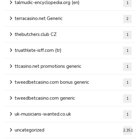
talmudic-encyclopedia.org (en)
1
terracasino.net Generic
2
thebutchers.club CZ
1
truathlete-isff.com (tr)
1
ttcasino.net promotions generic
1
tweedbetcasino.com bonus generic
1
tweedbetcasino.com generic
1
uk-musicians-wanted.co.uk
1
uncategorized
2,351