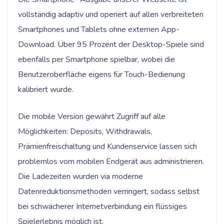
vollständig adaptiv und operiert auf allen verbreiteten
Smartphones und Tablets ohne externen App-
Download. Über 95 Prozent der Desktop-Spiele sind
ebenfalls per Smartphone spielbar, wobei die
Benutzeroberfläche eigens für Touch-Bedienung
kalibriert wurde.
Die mobile Version gewährt Zugriff auf alle
Möglichkeiten: Deposits, Withdrawals,
Prämienfreischaltung und Kundenservice lassen sich
problemlos vom mobilen Endgerät aus administrieren.
Die Ladezeiten wurden via moderne
Datenreduktionsmethoden verringert, sodass selbst
bei schwächerer Internetverbindung ein flüssiges
Spielerlebnis möglich ist.