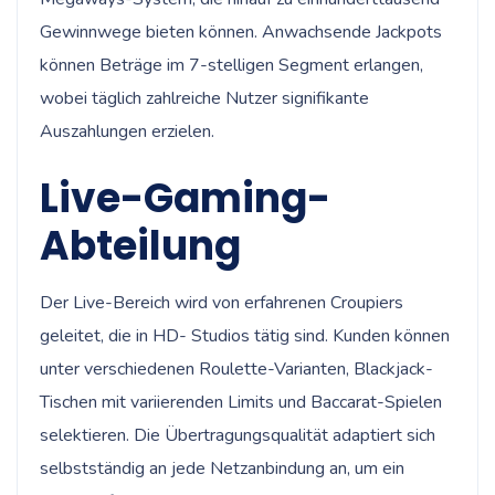
Gewinnwege bieten können. Anwachsende Jackpots
können Beträge im 7-stelligen Segment erlangen,
wobei täglich zahlreiche Nutzer signifikante
Auszahlungen erzielen.
Live-Gaming-
Abteilung
Der Live-Bereich wird von erfahrenen Croupiers
geleitet, die in HD- Studios tätig sind. Kunden können
unter verschiedenen Roulette-Varianten, Blackjack-
Tischen mit variierenden Limits und Baccarat-Spielen
selektieren. Die Übertragungsqualität adaptiert sich
selbstständig an jede Netzanbindung an, um ein