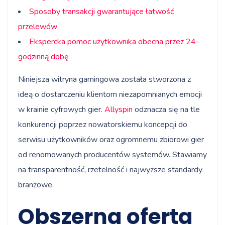
Sposoby transakcji gwarantujące łatwość
przelewów
Ekspercka pomoc użytkownika obecna przez 24-
godzinną dobę
Niniejsza witryna gamingowa została stworzona z
ideą o dostarczeniu klientom niezapomnianych emocji
w krainie cyfrowych gier.
Allyspin
odznacza się na tle
konkurencji poprzez nowatorskiemu koncepcji do
serwisu użytkowników oraz ogromnemu zbiorowi gier
od renomowanych producentów systemów. Stawiamy
na transparentność, rzetelność i najwyższe standardy
branżowe.
Obszerna oferta