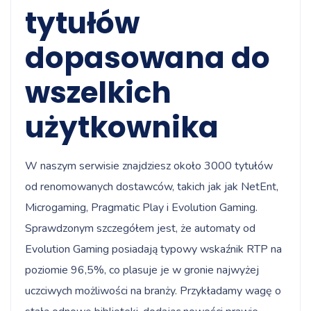
tytułów
dopasowana do
wszelkich
użytkownika
W naszym serwisie znajdziesz około 3000 tytułów
od renomowanych dostawców, takich jak jak NetEnt,
Microgaming, Pragmatic Play i Evolution Gaming.
Sprawdzonym szczegółem jest, że automaty od
Evolution Gaming posiadają typowy wskaźnik RTP na
poziomie 96,5%, co plasuje je w gronie najwyżej
uczciwych możliwości na branży. Przykładamy wagę o