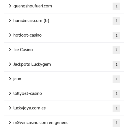
guangzhoufuari.com
1
haredincer.com (tr)
1
hotloot-casino
1
Ice Casino
7
Jackpots Luckygem
1
jeux
1
lollybet-casino
1
luckyjoya.com es
1
m9wincasino.com en generic
1