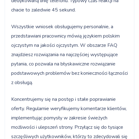
dedykowaną linię telefonu. Typowy czas reakcji na
chacie to zaledwie 45 sekund.
Wszystkie wniosek obsługujemy personalnie, a
przedstawiani pracownicy mówią językiem polskim
ojczystym na jakości ojczystym. W obszarze FAQ
znajdziesz rozwiązania na najczęściej występujące
pytania, co pozwala na błyskawiczne rozwiązanie
podstawowych problemów bez konieczności łączności
z obsługą.
Koncentrujemy się na postęp i stałe poprawianie
oferty. Regularnie weryfikujemy komentarze klientów,
implementując pomysły w zakresie świeżych
możliwości i ulepszeń strony. Przyłącz się do tysiące
szczęśliwych użytkowników, którzy to zdecydowali się