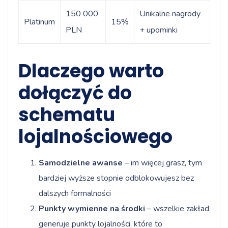
150 000
Unikalne nagrody
Platinum
15%
PLN
+ upominki
Dlaczego warto
dołączyć do
schematu
lojalnościowego
Samodzielne awanse
– im więcej grasz, tym
bardziej wyższe stopnie odblokowujesz bez
dalszych formalności
Punkty wymienne na środki
– wszelkie zakład
generuje punkty lojalności, które to