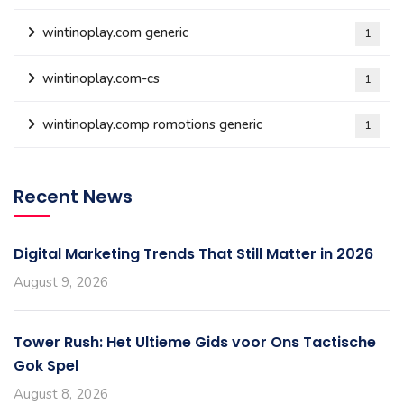
wintinoplay.com generic
1
wintinoplay.com-cs
1
wintinoplay.comp romotions generic
1
Recent News
Digital Marketing Trends That Still Matter in 2026
August 9, 2026
Tower Rush: Het Ultieme Gids voor Ons Tactische
Gok Spel
August 8, 2026