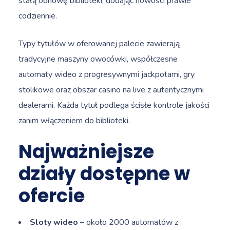
stałą odnowę biblioteki, dodając nowości prawie
codziennie.
Typy tytułów w oferowanej palecie zawierają
tradycyjne maszyny owocówki, współczesne
automaty wideo z progresywnymi jackpotami, gry
stolikowe oraz obszar casino na live z autentycznymi
dealerami. Każda tytuł podlega ścisłe kontrole jakości
zanim włączeniem do biblioteki.
Najważniejsze
działy dostępne w
ofercie
Sloty wideo
– około 2000 automatów z