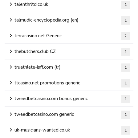
talenthrltd.co.uk
1
talmudic-encyclopedia.org (en)
1
terracasino.net Generic
2
thebutchers.club CZ
1
truathlete-isff.com (tr)
1
ttcasino.net promotions generic
1
tweedbetcasino.com bonus generic
1
tweedbetcasino.com generic
1
uk-musicians-wanted.co.uk
1