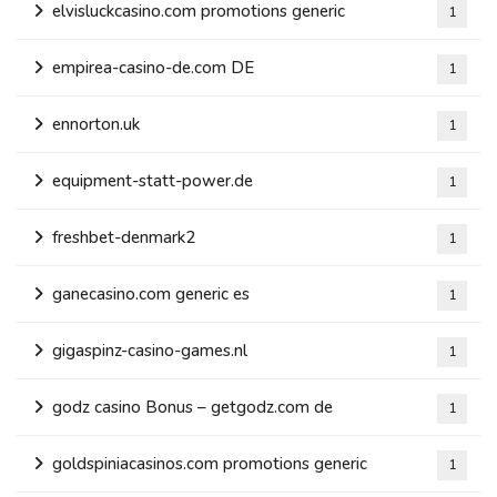
elvisluckcasino.com promotions generic
1
empirea-casino-de.com DE
1
ennorton.uk
1
equipment-statt-power.de
1
freshbet-denmark2
1
ganecasino.com generic es
1
gigaspinz-casino-games.nl
1
godz casino Bonus – getgodz.com de
1
goldspiniacasinos.com promotions generic
1