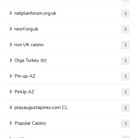
natplanforum.org.uk
1
nesrf.org.uk
2
non UK casino
1
Olga Turkey (tr)
1
Pin-up AZ
1
PinUp AZ
1
playaugustapines.com CL
2
Popular Casino
1