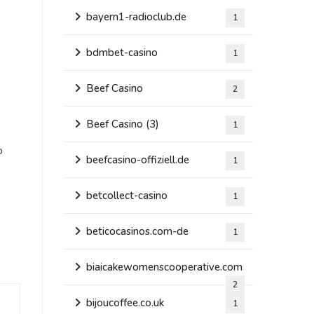
bayern1-radioclub.de
1
bdmbet-casino
1
Beef Casino
2
Beef Casino (3)
1
ю
beefcasino-offiziell.de
1
betcollect-casino
1
beticocasinos.com-de
1
biaicakewomenscooperative.com
2
bijoucoffee.co.uk
1