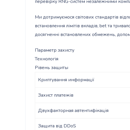
перевірку RNG-систем незалежними компан
Ми дотримуємося світових стандартів відп
встановлення лімітів вкладів, bet та трива
досягненні встановлених обмежень, допом
Параметр захисту
Технологія
Рівень защиты
Криптування информації
Захист платежів
Двухфакторная автентифікація
Защита від DDoS