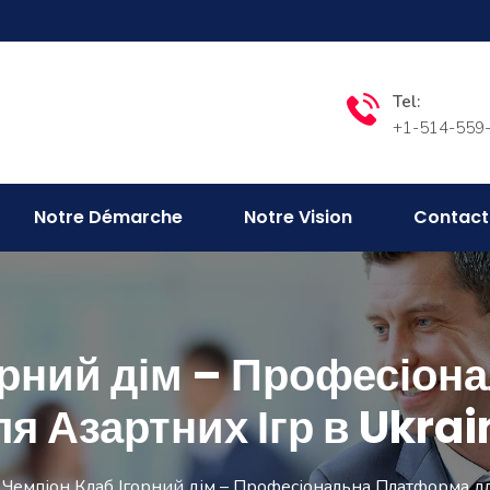
Tel:
+1-514-559
Notre Démarche
Notre Vision
Contact
орний дім – Професіо
ля Азартних Ігр в Ukrai
Чемпіон Клаб Ігорний дім – Професіональна Платформа для