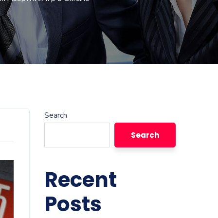
Search
Search
Recent
Posts