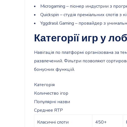
Microgaming – піонер индустрии з про
Quickspin – студія преміальних слотів з
Yggdrasil Gaming – провайдер з уникал
Категорії игр у лоб
Навігація по платформі організована за 
развлечений. Фільтри позволяют сортирова
бонусних функцій.
Категорія
Количество ігор
Популярні назви
Среднее RTP
Класичні слоти
450+