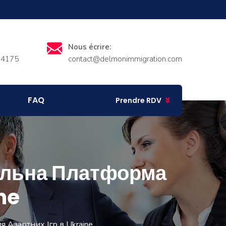
Nous écrire:
-4175
contact@delmonimmigration.com
FAQ
Prendre RDV
нальна Платформа
ne
 Азартних Ігр в Ukraine