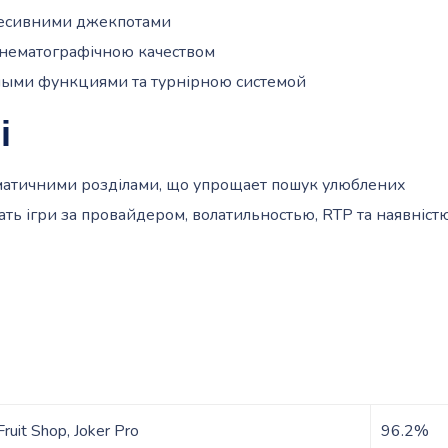
гресивними джекпотами
 кінематографічною качеством
ьными функциями та турнірною системой
і
тематичними розділами, що упрощает пошук улюблених
ть ігри за провайдером, волатильностью, RTP та наявніст
Fruit Shop, Joker Pro
96.2%