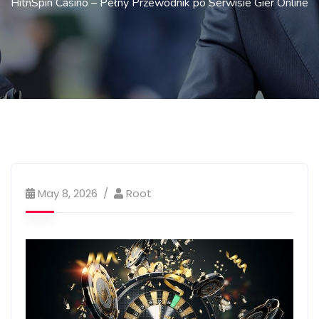
HitnSpin Casino – Pełny Przewodnik po Serwisie Gier Online
May 8, 2026
Root