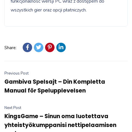
funkcjonalność wersji PC wraz z dostępem do
wszystkich gier oraz opcji płatniczych.
Share:
Previous Post
Gambiva Spelsajt – Din Kompletta
Manual för Spelupplevelsen
Next Post
KingsGame – Sinun oma luotettava
yhteistyökumppanisi nettipelaamisen