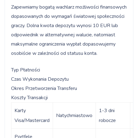
Zapewniamy bogatą wachlarz możliwości finansowych
dopasowanych do wymagań światowej społeczności
graczy. Dolna kwota depozytu wynosi 10 EUR lub
odpowiednik w alternatywnej walucie, natomiast
maksymalne ograniczenia wypłat dopasowujemy
osobiście w zależności od statusu konta.
Typ Płatności
Czas Wykonania Depozytu
Okres Przetworzenia Transferu
Koszty Transakcji
Karty
1-3 dni
B
Natychmiastowo
Visa/Mastercard
robocze
k
Portfele