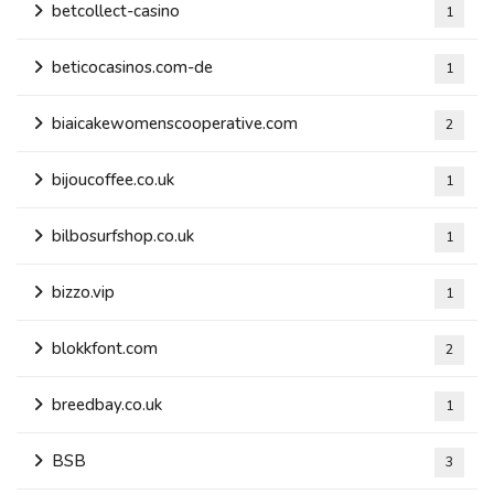
betcollect-casino
1
beticocasinos.com-de
1
biaicakewomenscooperative.com
2
bijoucoffee.co.uk
1
bilbosurfshop.co.uk
1
bizzo.vip
1
blokkfont.com
2
breedbay.co.uk
1
BSB
3