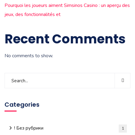
Pourquoi les joueurs aiment Simsinos Casino : un aperçu des
jeux, des fonctionnalités et
Recent Comments
No comments to show.
Categories
! Без рубрики
1