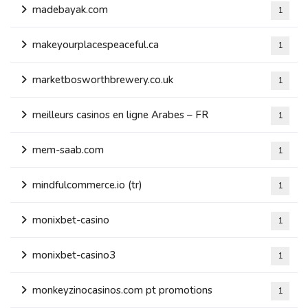
madebayak.com
1
makeyourplacespeaceful.ca
1
marketbosworthbrewery.co.uk
1
meilleurs casinos en ligne Arabes – FR
1
mem-saab.com
1
mindfulcommerce.io (tr)
1
monixbet-casino
1
monixbet-casino3
1
monkeyzinocasinos.com pt promotions
1