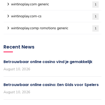
wintinoplay.com generic
1
wintinoplay.com-cs
1
wintinoplay.comp romotions generic
1
Recent News
Betrouwbaar online casino vind je gemakkelijk
August 10, 2026
Betrouwbaar online casino: Een Gids voor Spelers
August 10, 2026