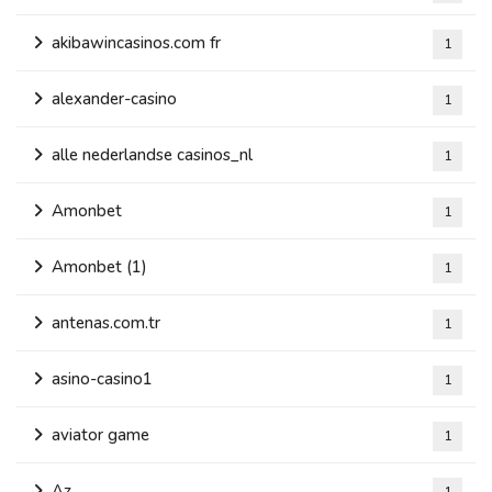
akibawincasinos.com fr
1
alexander-casino
1
alle nederlandse casinos_nl
1
Amonbet
1
Amonbet (1)
1
antenas.com.tr
1
asino-casino1
1
aviator game
1
Az