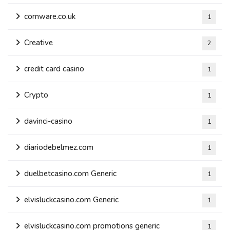
cornware.co.uk
1
Creative
2
credit card casino
1
Crypto
1
davinci-casino
1
diariodebelmez.com
1
duelbetcasino.com Generic
1
elvisluckcasino.com Generic
1
elvisluckcasino.com promotions generic
1