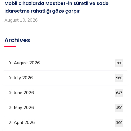
Mobil cihazlarda Mostbet-in sürətli və sadə
idarəetmə rahatlığı gözə çarpır
August 10, 2026
Archives
August 2026
268
July 2026
960
June 2026
647
May 2026
450
April 2026
399