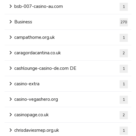
bsb-007-casino-au.com
1
Business
270
campathome.org.uk
1
caragordacantina.co.uk
2
cashlounge-casino-de.com DE
1
casino-extra
1
casino-vegashero.org
1
casinopage.co.uk
2
chrisdaviesmep.org.uk
1