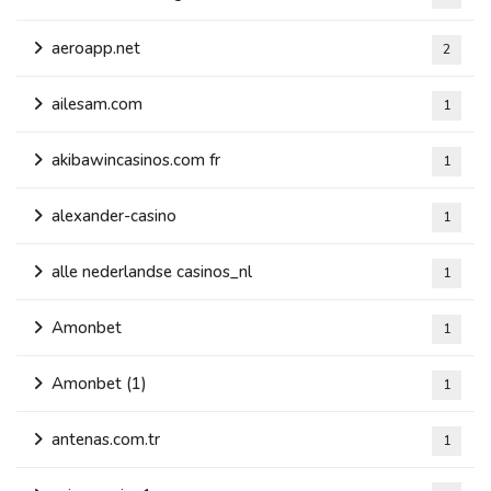
aeroapp.net
2
ailesam.com
1
akibawincasinos.com fr
1
alexander-casino
1
alle nederlandse casinos_nl
1
Amonbet
1
Amonbet (1)
1
antenas.com.tr
1