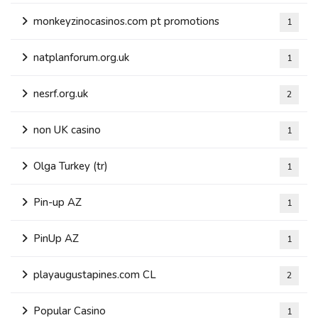
monkeyzinocasinos.com pt promotions
1
natplanforum.org.uk
1
nesrf.org.uk
2
non UK casino
1
Olga Turkey (tr)
1
Pin-up AZ
1
PinUp AZ
1
playaugustapines.com CL
2
Popular Casino
1