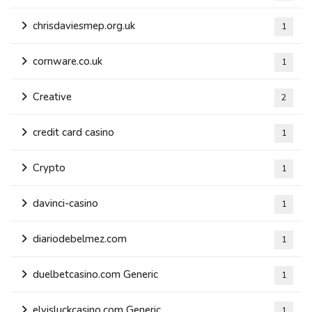
chrisdaviesmep.org.uk
1
cornware.co.uk
1
Creative
2
credit card casino
1
Crypto
1
davinci-casino
1
diariodebelmez.com
1
duelbetcasino.com Generic
1
elvisluckcasino.com Generic
1