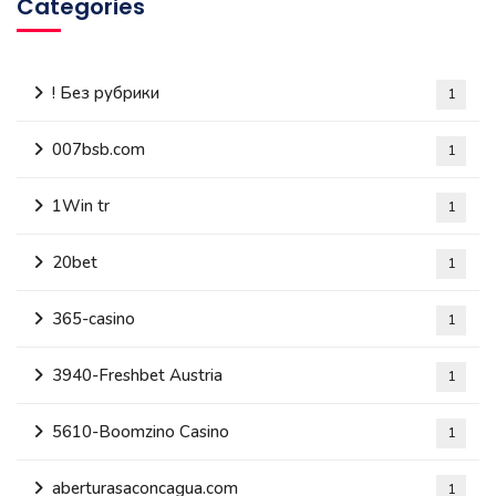
Categories
! Без рубрики
1
007bsb.com
1
1Win tr
1
20bet
1
365-casino
1
3940-Freshbet Austria
1
5610-Boomzino Casino
1
aberturasaconcagua.com
1