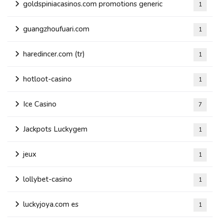
goldspiniacasinos.com promotions generic
1
guangzhoufuari.com
1
haredincer.com (tr)
1
hotloot-casino
1
Ice Casino
7
Jackpots Luckygem
1
jeux
1
lollybet-casino
1
luckyjoya.com es
1