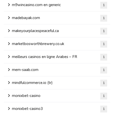
m9wincasino.com en generic
1
madebayak.com
1
makeyourplacespeaceful.ca
1
marketbosworthbrewery.co.uk
1
meilleurs casinos en ligne Arabes – FR
1
mem-saab.com
1
mindfulcommerce.io (tr)
1
monixbet-casino
1
monixbet-casino3
1