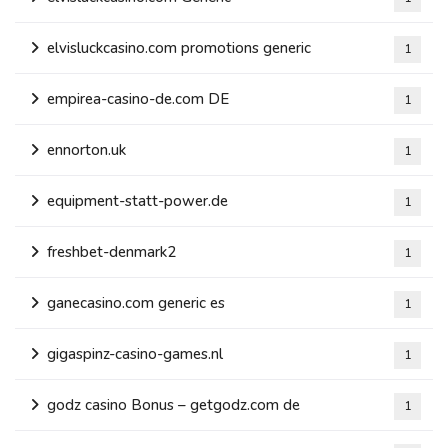
elvisluckcasino.com promotions generic
1
empirea-casino-de.com DE
1
ennorton.uk
1
equipment-statt-power.de
1
freshbet-denmark2
1
ganecasino.com generic es
1
gigaspinz-casino-games.nl
1
godz casino Bonus – getgodz.com de
1