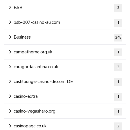
BSB
3
bsb-007-casino-au.com
1
Business
248
campathome.org.uk
1
caragordacantina.co.uk
2
cashlounge-casino-de.com DE
1
casino-extra
1
casino-vegashero.org
1
casinopage.co.uk
2