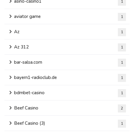
asino-casino1
1
aviator game
1
Az
1
Az 312
1
bar-salsa.com
1
bayern1-radioclub.de
1
bdmbet-casino
1
Beef Casino
2
Beef Casino (3)
1