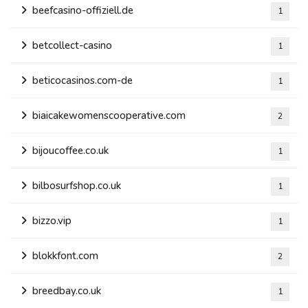
beefcasino-offiziell.de
1
betcollect-casino
1
beticocasinos.com-de
1
biaicakewomenscooperative.com
2
bijoucoffee.co.uk
1
bilbosurfshop.co.uk
1
bizzo.vip
1
blokkfont.com
2
breedbay.co.uk
1