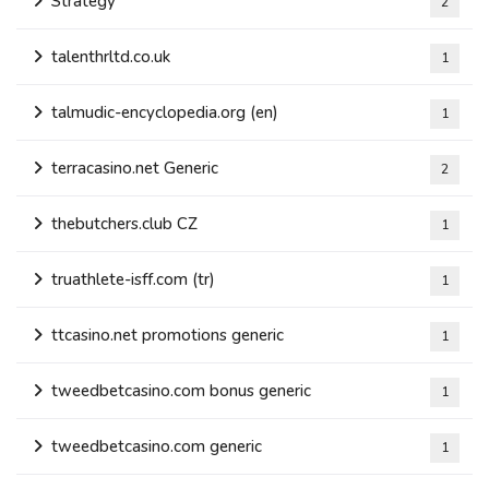
Strategy
2
talenthrltd.co.uk
1
talmudic-encyclopedia.org (en)
1
terracasino.net Generic
2
thebutchers.club CZ
1
truathlete-isff.com (tr)
1
ttcasino.net promotions generic
1
tweedbetcasino.com bonus generic
1
tweedbetcasino.com generic
1