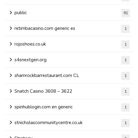
public
91
retimbacasino.com generic es
1
rojoshoes.co.uk
1
s4snextgen.org
1
shamrockbarrestaurant.com CL
1
Snatch Casino 3608 – 3622
1
spinhublogin.com en generic
1
stnicholascommunitycentre.co.uk
1