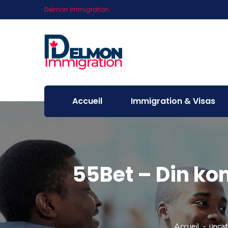
Delmon Immigration
Accueil
Immigration & Visas
55Bet – Din kom
Accueil
uncat