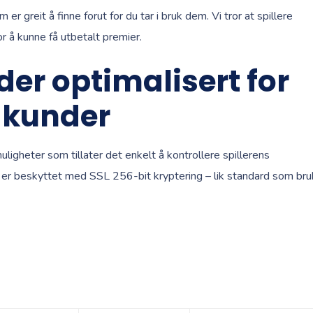
er greit å finne forut for du tar i bruk dem. Vi tror at spillere
or å kunne få utbetalt premier.
er optimalisert for
 kunder
ligheter som tillater det enkelt å kontrollere spillerens
g er beskyttet med SSL 256-bit kryptering – lik standard som br