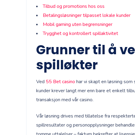
Tilbud og promotions hos oss
Betalingsløsninger tilpasset lokale kunder
Mobil gaming uten begrensninger
Trygghet og kontrollert spillaktivitet
Grunner til å ve
spilløkter
Ved
55 Bet casino
har vi skapt en løsning som s
kunder krever langt mer enn bare et enkelt tilbu
transaksjon med vår casino.
Vår løsning drives med tillatelse fra respektert
spillresultater og personopplysninger behandles
tomme uttalelser – faktum bekrefter at lisensi