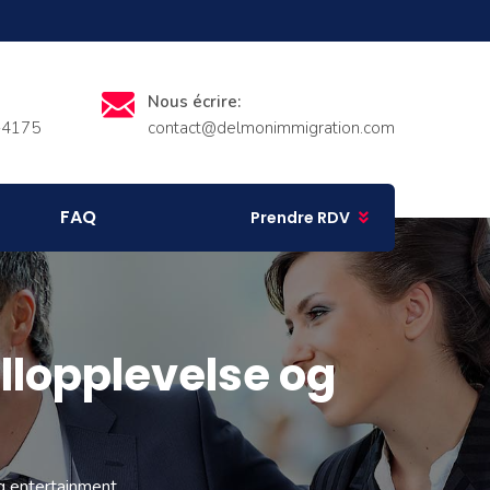
Nous écrire:
-4175
contact@delmonimmigration.com
FAQ
Prendre RDV
illopplevelse og
g entertainment