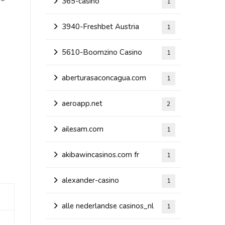
365-casino
1
3940-Freshbet Austria
1
5610-Boomzino Casino
1
aberturasaconcagua.com
1
aeroapp.net
2
ailesam.com
1
akibawincasinos.com fr
1
alexander-casino
1
alle nederlandse casinos_nl
1