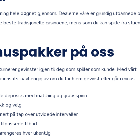
øsning hele døgnet gjennom. Dealerne våre er grundig utdannede 
 beste tradisjonelle casinoene, mens som du kan spille fra stuen
nuspakker på oss
turnerer gevinster igjen til deg som spiller som kunde. Med vårt
 innsats, uavhengig av om du tar hjem gevinst eller går i minus.
de deposits med matching og gratisspinn
kk og valg
ert på tap over utvidede intervaller
tilpassede tilbud
rrangeres hver ukentlig