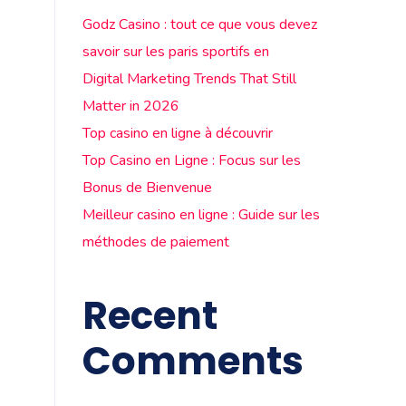
Godz Casino : tout ce que vous devez
savoir sur les paris sportifs en
Digital Marketing Trends That Still
Matter in 2026
Top casino en ligne à découvrir
Top Casino en Ligne : Focus sur les
Bonus de Bienvenue
Meilleur casino en ligne : Guide sur les
méthodes de paiement
Recent
Comments