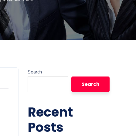
Search
Search
Recent
Posts