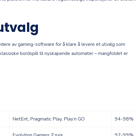
utvalg
ydere av gaming-software for å klare å levere et utvalg som
klassiske bordspill til nyskapende automater – mangfoldet er
NetEnt, Pragmatic Play, Play’n GO
94-98%
Evolution Gaming, Ezugi
97-99%