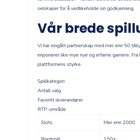
selskaper for å vedlikeholde sin godkjenning.
Vår brede spill
Vi har inngått partnerskap med mer enn 50 tilb
imponerer like mye nye og erfarne gamere. Fra 
plattformens styrke.
Spillkategori
Antall valg
Favoritt leverandører
RTP-område
Slots
Mer enn 2000
Bordspill
150+