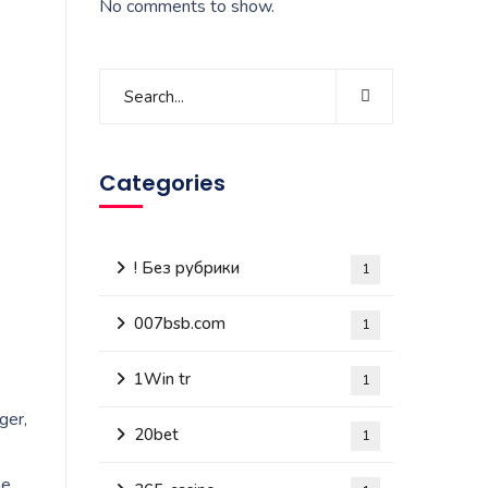
No comments to show.
Categories
! Без рубрики
1
007bsb.com
1
1Win tr
1
ger,
20bet
1
ne