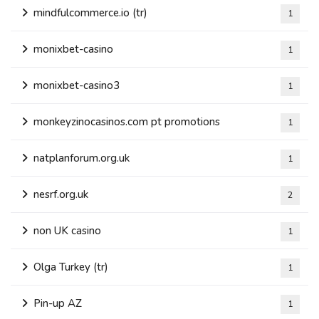
mindfulcommerce.io (tr)
1
monixbet-casino
1
monixbet-casino3
1
monkeyzinocasinos.com pt promotions
1
natplanforum.org.uk
1
nesrf.org.uk
2
non UK casino
1
Olga Turkey (tr)
1
Pin-up AZ
1