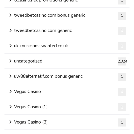
1
tweedbetcasino.com bonus generic
1
tweedbetcasino.com generic
1
uk-musicians-wanted.co.uk
1
uncategorized
2,324
uw88alternatif.com bonus generic
1
Vegas Casino
1
Vegas Casino (1)
1
Vegas Casino (3)
1