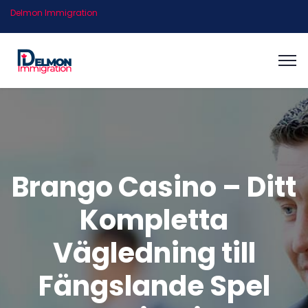
Delmon Immigration
Brango Casino – Ditt
Kompletta
Vägledning till
Fängslande Spel