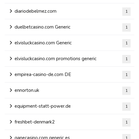
diariodebelmez.com
1
duelbetcasino.com Generic
1
elvisluckcasino.com Generic
1
elvisluckcasino.com promotions generic
1
empirea-casino-de.com DE
1
ennorton.uk
1
equipment-statt-power.de
1
freshbet-denmark2
1
ganecasino.com generic es
1