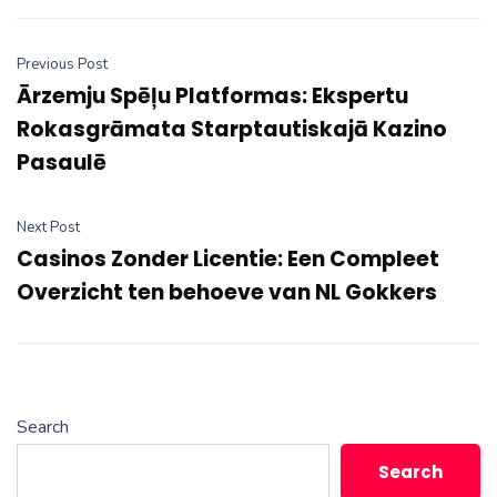
Previous Post
Ārzemju Spēļu Platformas: Ekspertu
Rokasgrāmata Starptautiskajā Kazino
Pasaulē
Next Post
Casinos Zonder Licentie: Een Compleet
Overzicht ten behoeve van NL Gokkers
Search
Search