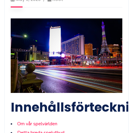
Innehållsförteckn
Om vår spelvärlden
Detta breda spelutbud