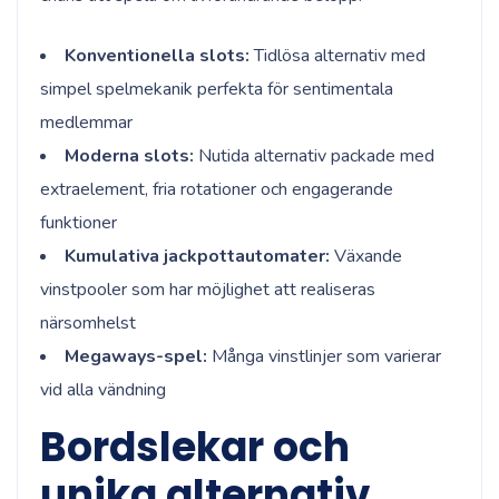
Konventionella slots:
Tidlösa alternativ med
simpel spelmekanik perfekta för sentimentala
medlemmar
Moderna slots:
Nutida alternativ packade med
extraelement, fria rotationer och engagerande
funktioner
Kumulativa jackpottautomater:
Växande
vinstpooler som har möjlighet att realiseras
närsomhelst
Megaways-spel:
Många vinstlinjer som varierar
vid alla vändning
Bordslekar och
unika alternativ