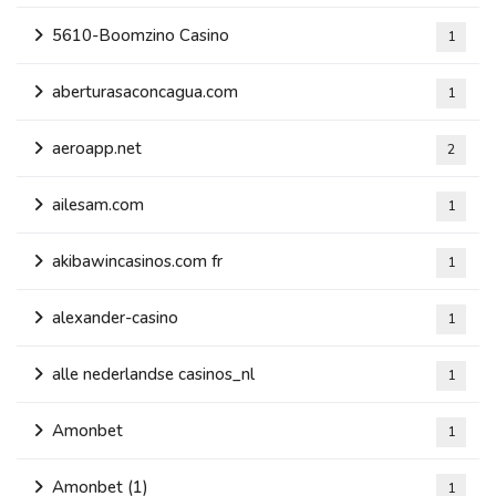
5610-Boomzino Casino
1
aberturasaconcagua.com
1
aeroapp.net
2
ailesam.com
1
akibawincasinos.com fr
1
alexander-casino
1
alle nederlandse casinos_nl
1
Amonbet
1
Amonbet (1)
1