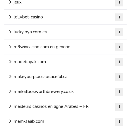
jeux
1
lollybet-casino
1
luckyjoya.com es
1
m9wincasino.com en generic
1
madebayak.com
1
makeyourplacespeaceful.ca
1
marketbosworthbrewery.co.uk
1
meilleurs casinos en ligne Arabes – FR
1
mem-saab.com
1