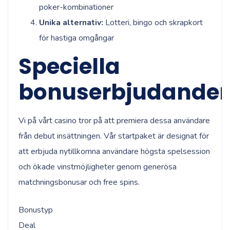
poker-kombinationer
Unika alternativ:
Lotteri, bingo och skrapkort
för hastiga omgångar
Speciella
bonuserbjudande
Vi på vårt casino tror på att premiera dessa användare
från debut insättningen. Vår startpaket är designat för
att erbjuda nytillkomna användare högsta spelsession
och ökade vinstmöjligheter genom generösa
matchningsbonusar och free spins.
Bonustyp
Deal