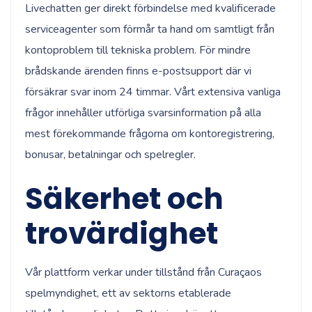
Livechatten ger direkt förbindelse med kvalificerade
serviceagenter som förmår ta hand om samtligt från
kontoproblem till tekniska problem. För mindre
brådskande ärenden finns e-postsupport där vi
försäkrar svar inom 24 timmar. Vårt extensiva vanliga
frågor innehåller utförliga svarsinformation på alla
mest förekommande frågorna om kontoregistrering,
bonusar, betalningar och spelregler.
Säkerhet och
trovärdighet
Vår plattform verkar under tillstånd från Curaçaos
spelmyndighet, ett av sektorns etablerade