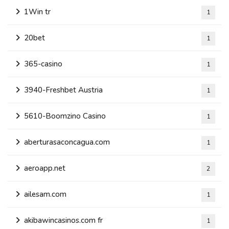
1Win tr
1
20bet
1
365-casino
1
3940-Freshbet Austria
1
5610-Boomzino Casino
1
aberturasaconcagua.com
1
aeroapp.net
2
ailesam.com
1
akibawincasinos.com fr
1