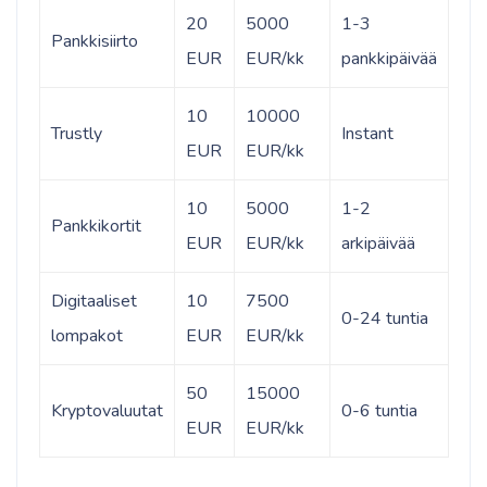
20
5000
1-3
Pankkisiirto
EUR
EUR/kk
pankkipäivää
10
10000
Trustly
Instant
EUR
EUR/kk
10
5000
1-2
Pankkikortit
EUR
EUR/kk
arkipäivää
Digitaaliset
10
7500
0-24 tuntia
lompakot
EUR
EUR/kk
50
15000
Kryptovaluutat
0-6 tuntia
EUR
EUR/kk