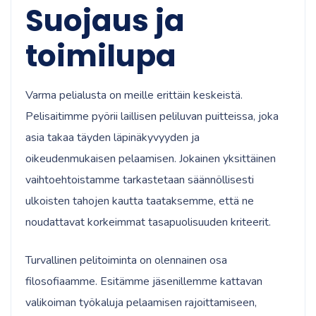
Suojaus ja
toimilupa
Varma pelialusta on meille erittäin keskeistä.
Pelisaitimme pyörii laillisen peliluvan puitteissa, joka
asia takaa täyden läpinäkyvyyden ja
oikeudenmukaisen pelaamisen. Jokainen yksittäinen
vaihtoehtoistamme tarkastetaan säännöllisesti
ulkoisten tahojen kautta taataksemme, että ne
noudattavat korkeimmat tasapuolisuuden kriteerit.
Turvallinen pelitoiminta on olennainen osa
filosofiaamme. Esitämme jäsenillemme kattavan
valikoiman työkaluja pelaamisen rajoittamiseen,