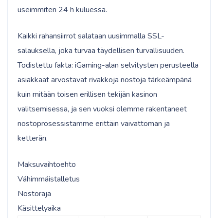
useimmiten 24 h kuluessa.
Kaikki rahansiirrot salataan uusimmalla SSL-
salauksella, joka turvaa täydellisen turvallisuuden.
Todistettu fakta: iGaming-alan selvitysten perusteella
asiakkaat arvostavat rivakkoja nostoja tärkeämpänä
kuin mitään toisen erillisen tekijän kasinon
valitsemisessa, ja sen vuoksi olemme rakentaneet
nostoprosessistamme erittäin vaivattoman ja
ketterän.
Maksuvaihtoehto
Vähimmäistalletus
Nostoraja
Käsittelyaika