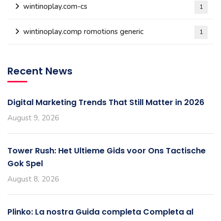
wintinoplay.com-cs
1
wintinoplay.comp romotions generic
1
Recent News
Digital Marketing Trends That Still Matter in 2026
August 9, 2026
Tower Rush: Het Ultieme Gids voor Ons Tactische
Gok Spel
August 8, 2026
Plinko: La nostra Guida completa Completa al