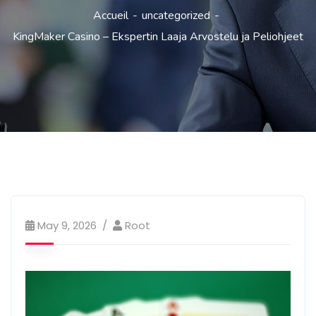
Accueil
uncategorized
KingMaker Casino – Ekspertin Laaja Arvostelu ja Peliohjeet
May 9, 2026
Root