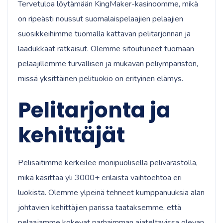
Tervetuloa löytämään KingMaker-kasinoomme, mikä
on ripeästi noussut suomalaispelaajien pelaajien
suosikkeihimme tuomalla kattavan pelitarjonnan ja
laadukkaat ratkaisut. Olemme sitoutuneet tuomaan
pelaajillemme turvallisen ja mukavan peliympäristön,
missä yksittäinen pelituokio on erityinen elämys.
Pelitarjonta ja
kehittäjät
Pelisaitimme kerkeilee monipuolisella pelivarastolla,
mikä käsittää yli 3000+ erilaista vaihtoehtoa eri
luokista. Olemme ylpeinä tehneet kumppanuuksia alan
johtavien kehittäjien parissa taataksemme, että
pelaajamme kokevat parhaimman ajateltavissa olevan