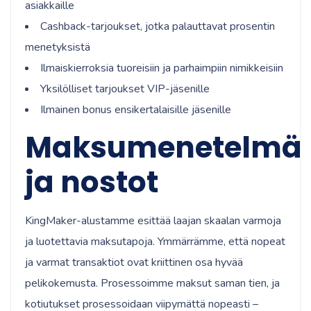
asiakkaille
Cashback-tarjoukset, jotka palauttavat prosentin
menetyksistä
Ilmaiskierroksia tuoreisiin ja parhaimpiin nimikkeisiin
Yksilölliset tarjoukset VIP-jäsenille
Ilmainen bonus ensikertalaisille jäsenille
Maksumenetelmä
ja nostot
KingMaker-alustamme esittää laajan skaalan varmoja
ja luotettavia maksutapoja. Ymmärrämme, että nopeat
ja varmat transaktiot ovat kriittinen osa hyvää
pelikokemusta. Prosessoimme maksut saman tien, ja
kotiutukset prosessoidaan viipymättä nopeasti –