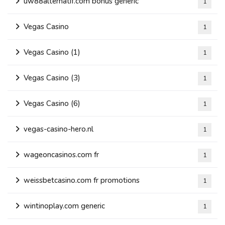
uw88alternatif.com bonus generic
1
Vegas Casino
1
Vegas Casino (1)
1
Vegas Casino (3)
1
Vegas Casino (6)
1
vegas-casino-hero.nl
1
wageoncasinos.com fr
1
weissbetcasino.com fr promotions
1
wintinoplay.com generic
1