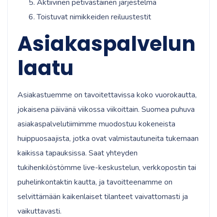
Aktiivinen petivastainen järjestelmä
Toistuvat nimikkeiden reiluustestit
Asiakaspalvelun
laatu
Asiakastuemme on tavoitettavissa koko vuorokautta,
jokaisena päivänä viikossa viikoittain. Suomea puhuva
asiakaspalvelutiimimme muodostuu kokeneista
huippuosaajista, jotka ovat valmistautuneita tukemaan
kaikissa tapauksissa. Saat yhteyden
tukihenkilöstömme live-keskustelun, verkkopostin tai
puhelinkontaktin kautta, ja tavoitteenamme on
selvittämään kaikenlaiset tilanteet vaivattomasti ja
vaikuttavasti.