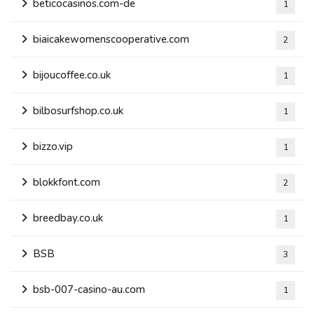
beticocasinos.com-de
1
biaicakewomenscooperative.com
2
bijoucoffee.co.uk
1
bilbosurfshop.co.uk
1
bizzo.vip
1
blokkfont.com
2
breedbay.co.uk
1
BSB
3
bsb-007-casino-au.com
1