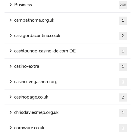
Business
268
campathome.org.uk
1
caragordacantina.co.uk
2
cashlounge-casino-de.com DE
1
casino-extra
1
casino-vegashero.org
1
casinopage.co.uk
2
chrisdaviesmep.org.uk
1
cornware.co.uk
1