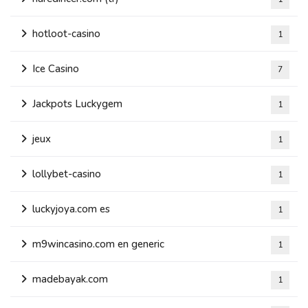
hotloot-casino
1
Ice Casino
7
Jackpots Luckygem
1
jeux
1
lollybet-casino
1
luckyjoya.com es
1
m9wincasino.com en generic
1
madebayak.com
1