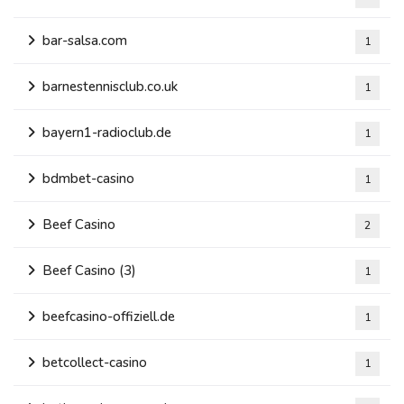
bar-salsa.com
1
barnestennisclub.co.uk
1
bayern1-radioclub.de
1
bdmbet-casino
1
Beef Casino
2
Beef Casino (3)
1
beefcasino-offiziell.de
1
betcollect-casino
1