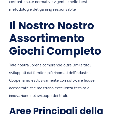
costante sulle normative vigenti e nelle best
metodologie del gaming responsabile.
Il Nostro Nostro
Assortimento
Giochi Completo
Tale nostra libreria comprende oltre 3mila titoli
sviluppati dai fornitori più rinomati dell’industria.
Cooperiamo esclusivamente con software house
accreditate che mostrano eccellenza tecnica e
innovazione nel sviluppo dei titoli.
Aree Principali della