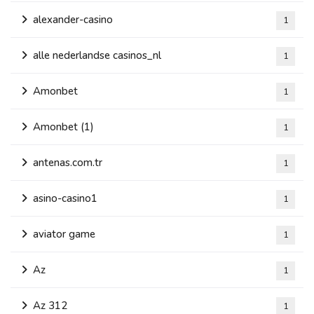
alexander-casino
1
alle nederlandse casinos_nl
1
Amonbet
1
Amonbet (1)
1
antenas.com.tr
1
asino-casino1
1
aviator game
1
Az
1
Az 312
1