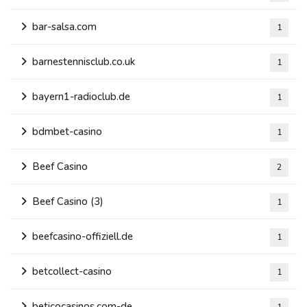
bar-salsa.com
1
barnestennisclub.co.uk
1
bayern1-radioclub.de
1
bdmbet-casino
1
Beef Casino
2
Beef Casino (3)
1
beefcasino-offiziell.de
1
betcollect-casino
1
beticocasinos.com-de
1