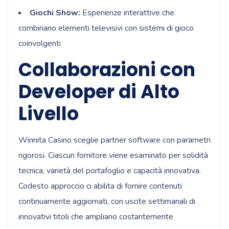
Giochi Show:
Esperienze interattive che
combinano elementi televisivi con sistemi di gioco
coinvolgenti
Collaborazioni con
Developer di Alto
Livello
Winnita Casino sceglie partner software con parametri
rigorosi. Ciascun fornitore viene esaminato per solidità
tecnica, varietà del portafoglio e capacità innovativa.
Codesto approccio ci abilita di fornire contenuti
continuamente aggiornati, con uscite settimanali di
innovativi titoli che ampliano costantemente