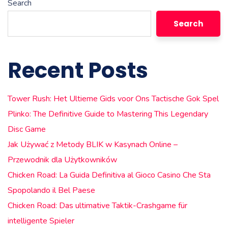
Search
Search
Recent Posts
Tower Rush: Het Ultieme Gids voor Ons Tactische Gok Spel
Plinko: The Definitive Guide to Mastering This Legendary
Disc Game
Jak Używać z Metody BLIK w Kasynach Online –
Przewodnik dla Użytkowników
Chicken Road: La Guida Definitiva al Gioco Casino Che Sta
Spopolando il Bel Paese
Chicken Road: Das ultimative Taktik-Crashgame für
intelligente Spieler