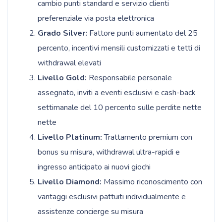
cambio punti standard e servizio clienti
preferenziale via posta elettronica
Grado Silver:
Fattore punti aumentato del 25
percento, incentivi mensili customizzati e tetti di
withdrawal elevati
Livello Gold:
Responsabile personale
assegnato, inviti a eventi esclusivi e cash-back
settimanale del 10 percento sulle perdite nette
nette
Livello Platinum:
Trattamento premium con
bonus su misura, withdrawal ultra-rapidi e
ingresso anticipato ai nuovi giochi
Livello Diamond:
Massimo riconoscimento con
vantaggi esclusivi pattuiti individualmente e
assistenze concierge su misura