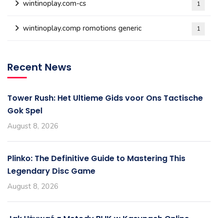
wintinoplay.com-cs
1
wintinoplay.comp romotions generic
1
Recent News
Tower Rush: Het Ultieme Gids voor Ons Tactische
Gok Spel
August 8, 2026
Plinko: The Definitive Guide to Mastering This
Legendary Disc Game
August 8, 2026