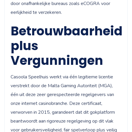
door onafhankelijke bureaus zoals eCOGRA voor
eerlijkheid te verzekeren.
Betrouwbaarheid
plus
Vergunningen
Casoola Speelhuis werkt via één legitieme licentie
verstrekt door de Malta Gaming Autoriteit (MGA),
één uit deze zeer gerespecteerde regelgevers van
onze internet casinobranche. Deze certificaat,
verworven in 2015, garandeert dat dit gokplatform
beantwoordt aan rigoreuze regelgeving op dit vlak
voor gebruikersveiligheid, fair spelverloop plus veilig