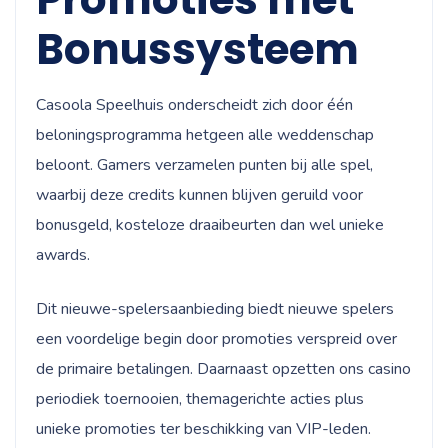
Bonussysteem
Casoola Speelhuis onderscheidt zich door één
beloningsprogramma hetgeen alle weddenschap
beloont. Gamers verzamelen punten bij alle spel,
waarbij deze credits kunnen blijven geruild voor
bonusgeld, kosteloze draaibeurten dan wel unieke
awards.
Dit nieuwe-spelersaanbieding biedt nieuwe spelers
een voordelige begin door promoties verspreid over
de primaire betalingen. Daarnaast opzetten ons casino
periodiek toernooien, themagerichte acties plus
unieke promoties ter beschikking van VIP-leden.