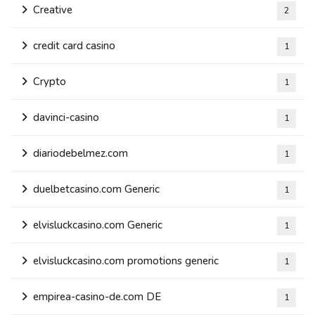
Creative
2
credit card casino
1
Crypto
1
davinci-casino
1
diariodebelmez.com
1
duelbetcasino.com Generic
1
elvisluckcasino.com Generic
1
elvisluckcasino.com promotions generic
1
empirea-casino-de.com DE
1