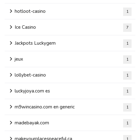
hotloot-casino
1
Ice Casino
7
Jackpots Luckygem
1
jeux
1
lollybet-casino
1
luckyjoya.com es
1
m9wincasino.com en generic
1
madebayak.com
1
makeyourplacespeaceful.ca
1