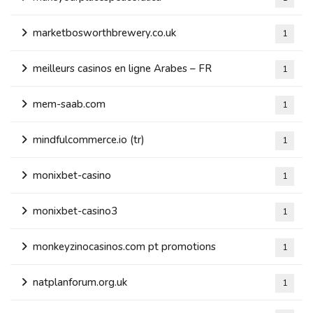
marketbosworthbrewery.co.uk
1
meilleurs casinos en ligne Arabes – FR
1
mem-saab.com
1
mindfulcommerce.io (tr)
1
monixbet-casino
1
monixbet-casino3
1
monkeyzinocasinos.com pt promotions
1
natplanforum.org.uk
1