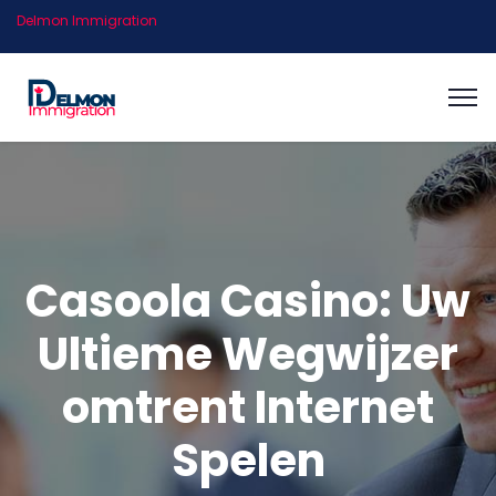
Delmon Immigration
Casoola Casino: Uw
Ultieme Wegwijzer
omtrent Internet
Spelen