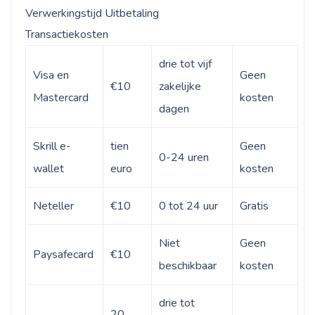
Verwerkingstijd Uitbetaling
Transactiekosten
drie tot vijf
Visa en
Geen
€10
zakelijke
Mastercard
kosten
dagen
Skrill e-
tien
Geen
0-24 uren
wallet
euro
kosten
Neteller
€10
0 tot 24 uur
Gratis
Niet
Geen
Paysafecard
€10
beschikbaar
kosten
drie tot
20