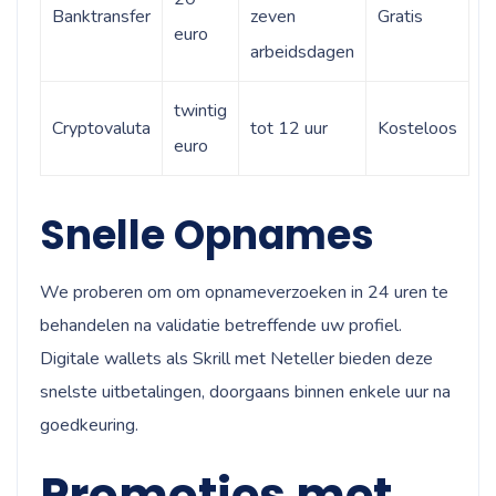
Banktransfer
zeven
Gratis
euro
arbeidsdagen
twintig
Cryptovaluta
tot 12 uur
Kosteloos
euro
Snelle Opnames
We proberen om om opnameverzoeken in 24 uren te
behandelen na validatie betreffende uw profiel.
Digitale wallets als Skrill met Neteller bieden deze
snelste uitbetalingen, doorgaans binnen enkele uur na
goedkeuring.
Promoties met