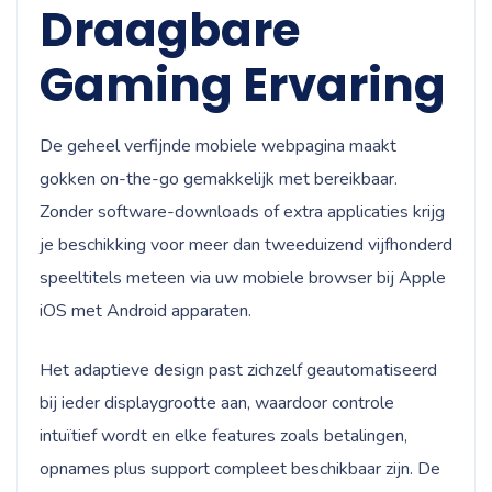
Draagbare
Gaming Ervaring
De geheel verfijnde mobiele webpagina maakt
gokken on-the-go gemakkelijk met bereikbaar.
Zonder software-downloads of extra applicaties krijg
je beschikking voor meer dan tweeduizend vijfhonderd
speeltitels meteen via uw mobiele browser bij Apple
iOS met Android apparaten.
Het adaptieve design past zichzelf geautomatiseerd
bij ieder displaygrootte aan, waardoor controle
intuïtief wordt en elke features zoals betalingen,
opnames plus support compleet beschikbaar zijn. De