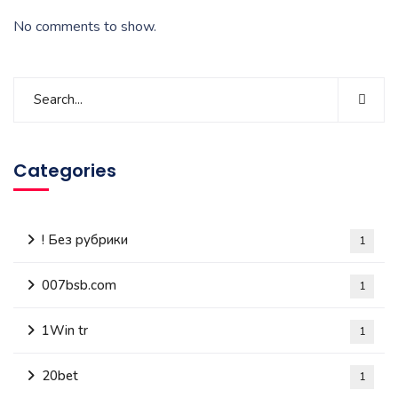
No comments to show.
Categories
! Без рубрики
1
007bsb.com
1
1Win tr
1
20bet
1