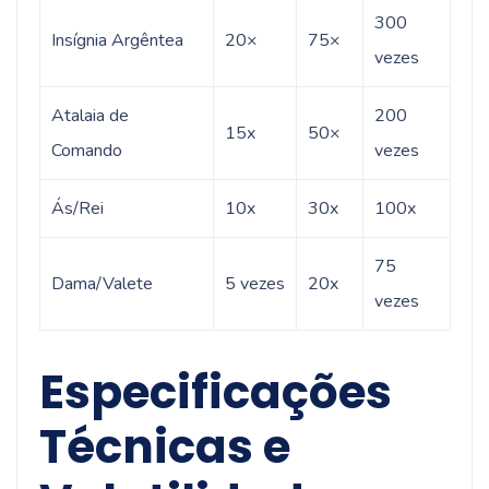
300
Insígnia Argêntea
20×
75×
vezes
Atalaia de
200
15x
50×
Comando
vezes
Ás/Rei
10x
30x
100x
75
Dama/Valete
5 vezes
20x
vezes
Especificações
Técnicas e