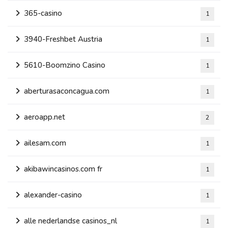
365-casino
1
3940-Freshbet Austria
1
5610-Boomzino Casino
1
aberturasaconcagua.com
1
aeroapp.net
2
ailesam.com
1
akibawincasinos.com fr
1
alexander-casino
1
alle nederlandse casinos_nl
1