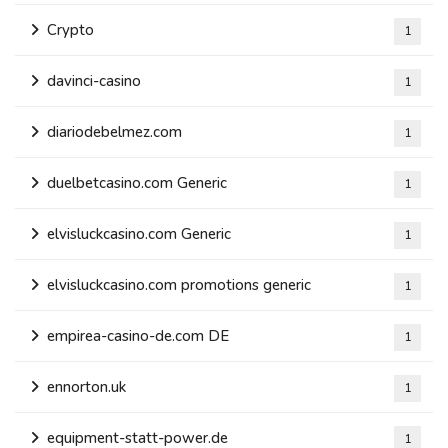
Crypto
1
davinci-casino
1
diariodebelmez.com
1
duelbetcasino.com Generic
1
elvisluckcasino.com Generic
1
elvisluckcasino.com promotions generic
1
empirea-casino-de.com DE
1
ennorton.uk
1
equipment-statt-power.de
1