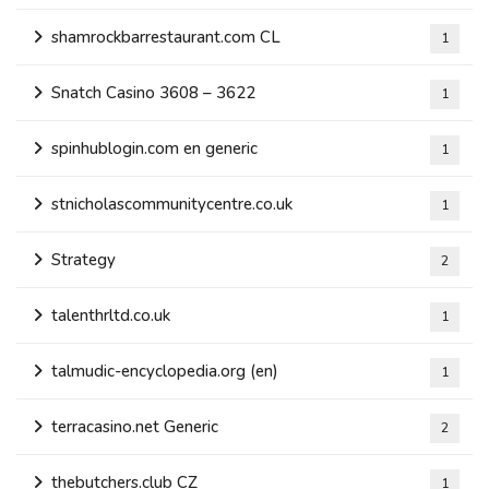
shamrockbarrestaurant.com CL
1
Snatch Casino 3608 – 3622
1
spinhublogin.com en generic
1
stnicholascommunitycentre.co.uk
1
Strategy
2
talenthrltd.co.uk
1
talmudic-encyclopedia.org (en)
1
terracasino.net Generic
2
thebutchers.club CZ
1