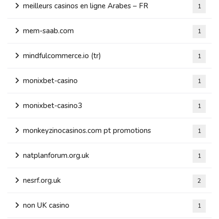
meilleurs casinos en ligne Arabes – FR
1
mem-saab.com
1
mindfulcommerce.io (tr)
1
monixbet-casino
1
monixbet-casino3
1
monkeyzinocasinos.com pt promotions
1
natplanforum.org.uk
1
nesrf.org.uk
2
non UK casino
1