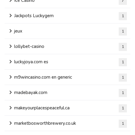
Ice Casino
7
Jackpots Luckygem
1
jeux
1
lollybet-casino
1
luckyjoya.com es
1
m9wincasino.com en generic
1
madebayak.com
1
makeyourplacespeaceful.ca
1
marketbosworthbrewery.co.uk
1