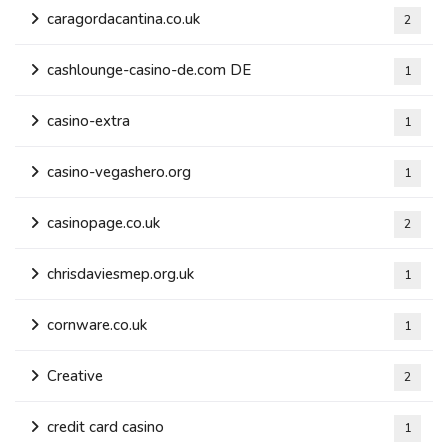
caragordacantina.co.uk
2
cashlounge-casino-de.com DE
1
casino-extra
1
casino-vegashero.org
1
casinopage.co.uk
2
chrisdaviesmep.org.uk
1
cornware.co.uk
1
Creative
2
credit card casino
1