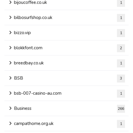
bijoucoffee.co.uk
1
bilbosurfshop.co.uk
1
bizzo.vip
1
blokkfont.com
2
breedbay.co.uk
1
BSB
3
bsb-007-casino-au.com
1
Business
266
campathome.org.uk
1