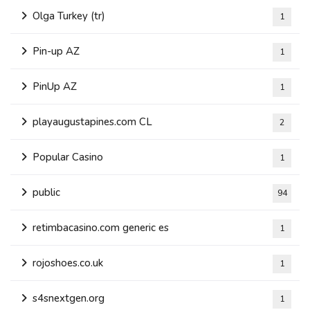
Olga Turkey (tr)
1
Pin-up AZ
1
PinUp AZ
1
playaugustapines.com CL
2
Popular Casino
1
public
94
retimbacasino.com generic es
1
rojoshoes.co.uk
1
s4snextgen.org
1