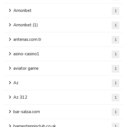
Amonbet
1
Amonbet (1)
1
antenas.com.tr
1
asino-casino1
1
aviator game
1
Az
1
Az 312
1
bar-salsa.com
1
barnestennisclub.co.uk
1