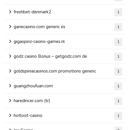
freshbet-denmark2
1
ganecasino.com generic es
1
gigaspinz-casino-games.nl
1
godz casino Bonus – getgodz.com de
1
goldspiniacasinos.com promotions generic
1
guangzhoufuari.com
1
haredincer.com (tr)
1
hotloot-casino
1