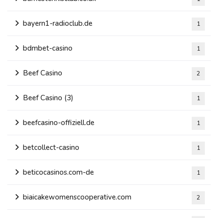
bayern1-radioclub.de
1
bdmbet-casino
1
Beef Casino
2
Beef Casino (3)
1
beefcasino-offiziell.de
1
betcollect-casino
1
beticocasinos.com-de
1
biaicakewomenscooperative.com
2