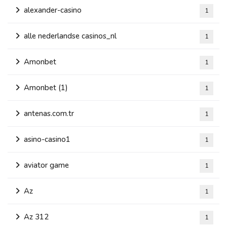
alexander-casino
1
alle nederlandse casinos_nl
1
Amonbet
1
Amonbet (1)
1
antenas.com.tr
1
asino-casino1
1
aviator game
1
Az
1
Az 312
1