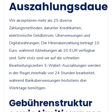
Auszahlungsdaue
Wir akzeptieren mehr als 25 diverse
Zahlungsmethoden, darunter Kreditkarten,
elektronische Geldbörsen, Überweisungen und
Digitalwährungen. Die Minimaleinzahlung beträgt 10
Euro, während Abhebungen ab 20 EUR verfügbar
sind. Sehr stolz sind wir auf die schnellen
Bearbeitungszeiten: E-Wallet-Auszahlungen werden
in der Regel innerhalb von 24 Stunden bearbeitet,
während Banküberweisungen höchstens drei
Werktage benötigen.
Gebührenstruktur