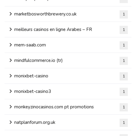
marketbosworthbrewery.co.uk
1
meilleurs casinos en ligne Arabes – FR
1
mem-saab.com
1
mindfulcommerce.io (tr)
1
monixbet-casino
1
monixbet-casino3
1
monkeyzinocasinos.com pt promotions
1
natplanforum.org.uk
1