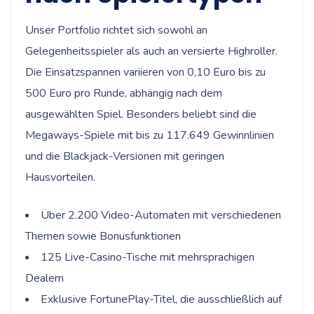
Unser Portfolio richtet sich sowohl an
Gelegenheitsspieler als auch an versierte Highroller.
Die Einsatzspannen variieren von 0,10 Euro bis zu
500 Euro pro Runde, abhängig nach dem
ausgewählten Spiel. Besonders beliebt sind die
Megaways-Spiele mit bis zu 117.649 Gewinnlinien
und die Blackjack-Versionen mit geringen
Hausvorteilen.
Über 2.200 Video-Automaten mit verschiedenen
Themen sowie Bonusfunktionen
125 Live-Casino-Tische mit mehrsprachigen
Dealern
Exklusive FortunePlay-Titel, die ausschließlich auf