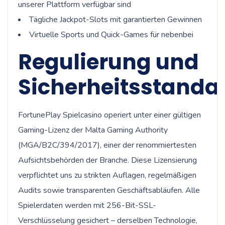
unserer Plattform verfügbar sind
Tägliche Jackpot-Slots mit garantierten Gewinnen
Virtuelle Sports und Quick-Games für nebenbei
Regulierung und
Sicherheitsstanda
FortunePlay Spielcasino operiert unter einer gültigen
Gaming-Lizenz der Malta Gaming Authority
(MGA/B2C/394/2017), einer der renommiertesten
Aufsichtsbehörden der Branche. Diese Lizensierung
verpflichtet uns zu strikten Auflagen, regelmäßigen
Audits sowie transparenten Geschäftsabläufen. Alle
Spielerdaten werden mit 256-Bit-SSL-
Verschlüsselung gesichert – derselben Technologie,