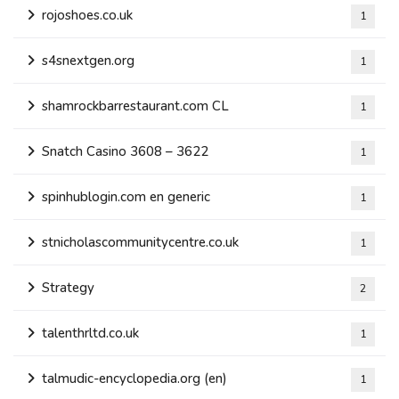
rojoshoes.co.uk
1
s4snextgen.org
1
shamrockbarrestaurant.com CL
1
Snatch Casino 3608 – 3622
1
spinhublogin.com en generic
1
stnicholascommunitycentre.co.uk
1
Strategy
2
talenthrltd.co.uk
1
talmudic-encyclopedia.org (en)
1