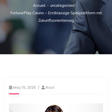
Accueil
uncategorized
FortunePlay Casino – Erstklassige Spielplattform mit
Zukunftsorientierung
May 15, 2026
Root