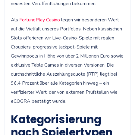
neuesten Veröffentlichungen bekommen.
Als
FortunePlay Casino
legen wir besonderen Wert
auf die Vielfalt unseres Portfolios. Neben klassischen
Slots offerieren wir Live-Casino-Spiele mit realen
Croupiers, progressive Jackpot-Spiele mit
Gewinnpools in Höhe von über 2 Millionen Euro sowie
exklusive Table Games in diversen Versionen. Die
durchschnittliche Auszahlungsquote (RTP) liegt bei
96,4 Prozent über alle Kategorien hinweg – ein
verifizierter Wert, der von externen Prüfstellen wie
eCOGRA bestätigt wurde.
Kategorisierung
nach Spielertypen