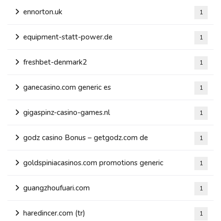
ennorton.uk
1
equipment-statt-power.de
1
freshbet-denmark2
1
ganecasino.com generic es
1
gigaspinz-casino-games.nl
1
godz casino Bonus – getgodz.com de
1
goldspiniacasinos.com promotions generic
1
guangzhoufuari.com
1
haredincer.com (tr)
1