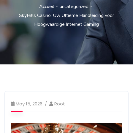
Accueil
uncategorized
SkyHills Casino: Uw Ultieme Handleiding voor
Hoogwaardige Internet Gaming
May 15, 2026
Root