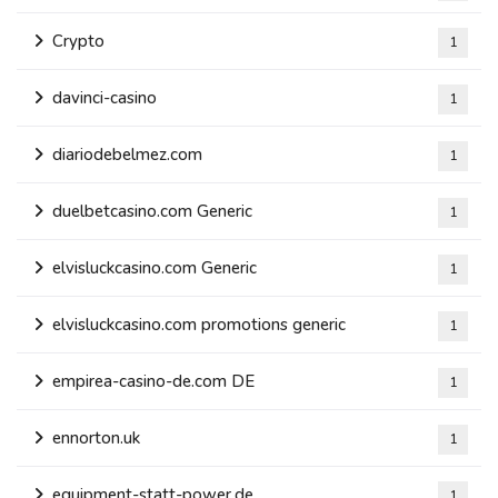
Crypto
1
davinci-casino
1
diariodebelmez.com
1
duelbetcasino.com Generic
1
elvisluckcasino.com Generic
1
elvisluckcasino.com promotions generic
1
empirea-casino-de.com DE
1
ennorton.uk
1
equipment-statt-power.de
1