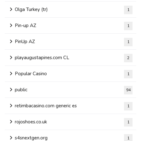
Olga Turkey (tr)
1
Pin-up AZ
1
PinUp AZ
1
playaugustapines.com CL
2
Popular Casino
1
public
94
retimbacasino.com generic es
1
rojoshoes.co.uk
1
s4snextgen.org
1