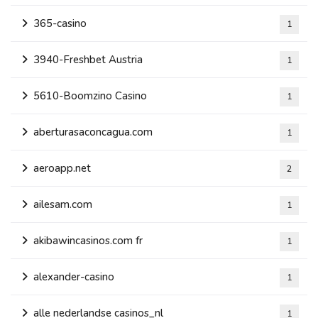
365-casino
1
3940-Freshbet Austria
1
5610-Boomzino Casino
1
aberturasaconcagua.com
1
aeroapp.net
2
ailesam.com
1
akibawincasinos.com fr
1
alexander-casino
1
alle nederlandse casinos_nl
1