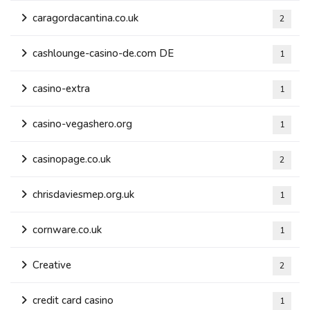
caragordacantina.co.uk
2
cashlounge-casino-de.com DE
1
casino-extra
1
casino-vegashero.org
1
casinopage.co.uk
2
chrisdaviesmep.org.uk
1
cornware.co.uk
1
Creative
2
credit card casino
1