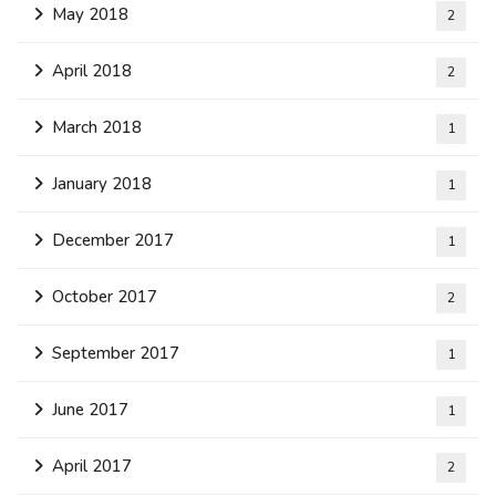
May 2018
2
April 2018
2
March 2018
1
January 2018
1
December 2017
1
October 2017
2
September 2017
1
June 2017
1
April 2017
2