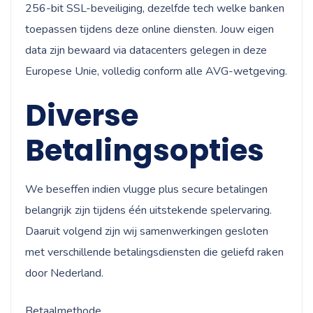
256-bit SSL-beveiliging, dezelfde tech welke banken
toepassen tijdens deze online diensten. Jouw eigen
data zijn bewaard via datacenters gelegen in deze
Europese Unie, volledig conform alle AVG-wetgeving.
Diverse
Betalingsopties
We beseffen indien vlugge plus secure betalingen
belangrijk zijn tijdens één uitstekende spelervaring.
Daaruit volgend zijn wij samenwerkingen gesloten
met verschillende betalingsdiensten die geliefd raken
door Nederland.
Betaalmethode