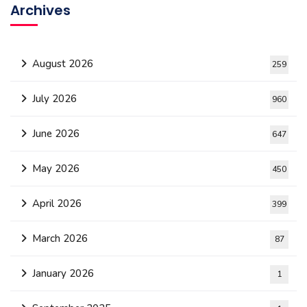
Archives
August 2026
259
July 2026
960
June 2026
647
May 2026
450
April 2026
399
March 2026
87
January 2026
1