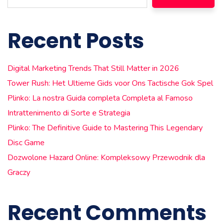
Recent Posts
Digital Marketing Trends That Still Matter in 2026
Tower Rush: Het Ultieme Gids voor Ons Tactische Gok Spel
Plinko: La nostra Guida completa Completa al Famoso
Intrattenimento di Sorte e Strategia
Plinko: The Definitive Guide to Mastering This Legendary
Disc Game
Dozwolone Hazard Online: Kompleksowy Przewodnik dla
Graczy
Recent Comments