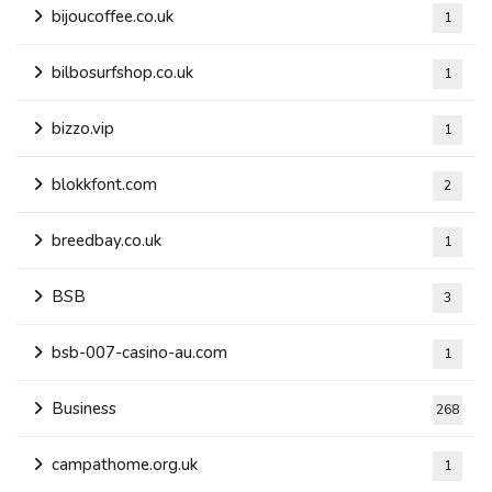
bijoucoffee.co.uk
1
bilbosurfshop.co.uk
1
bizzo.vip
1
blokkfont.com
2
breedbay.co.uk
1
BSB
3
bsb-007-casino-au.com
1
Business
268
campathome.org.uk
1