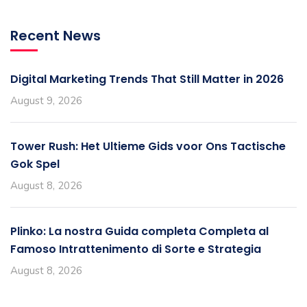
Recent News
Digital Marketing Trends That Still Matter in 2026
August 9, 2026
Tower Rush: Het Ultieme Gids voor Ons Tactische
Gok Spel
August 8, 2026
Plinko: La nostra Guida completa Completa al
Famoso Intrattenimento di Sorte e Strategia
August 8, 2026