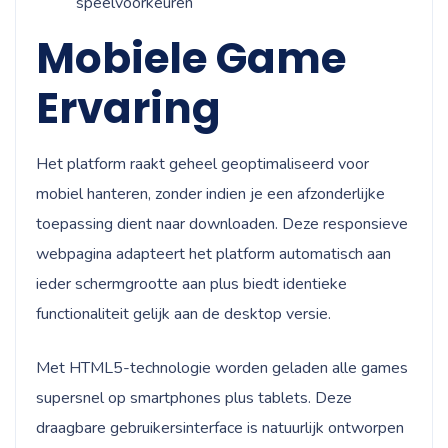
speelvoorkeuren
Mobiele Game
Ervaring
Het platform raakt geheel geoptimaliseerd voor
mobiel hanteren, zonder indien je een afzonderlijke
toepassing dient naar downloaden. Deze responsieve
webpagina adapteert het platform automatisch aan
ieder schermgrootte aan plus biedt identieke
functionaliteit gelijk aan de desktop versie.
Met HTML5-technologie worden geladen alle games
supersnel op smartphones plus tablets. Deze
draagbare gebruikersinterface is natuurlijk ontworpen