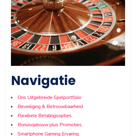
Navigatie
Ons Uitgebreide Spelportfolio
Beveiliging & Betrouwbaarheid
Flexibele Betalingsopties
Bonusopbouw plus Promoties
Smartphone Gaming Ervaring