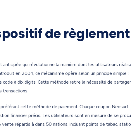
spositif de règlement
anticipée qui révolutionne la manière dont les utilisateurs réalis
 Introduit en 2004, ce mécanisme opère selon un principe simple :
 code à dix digits. Cette méthode retire la nécessité de partager
s transactions.
eurs préférant cette méthode de paiement. Chaque coupon Neosurf
ion financier précis. Les utilisateurs sont en mesure de se procu
nte répartis à dans 50 nations, incluant points de tabac, stati