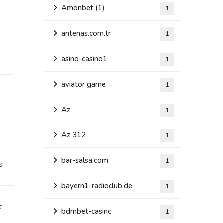
Amonbet (1)
1
antenas.com.tr
1
asino-casino1
1
aviator game
1
Az
1
Az 312
1
bar-salsa.com
1
s
bayern1-radioclub.de
1
t
bdmbet-casino
1