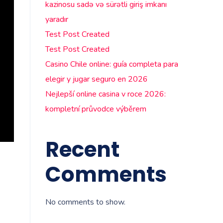
kazinosu sadə və sürətli giriş imkanı
yaradır
Test Post Created
Test Post Created
Casino Chile online: guía completa para
elegir y jugar seguro en 2026
Nejlepší online casina v roce 2026:
kompletní průvodce výběrem
Recent
Comments
No comments to show.