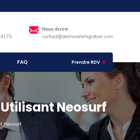
Nous écrire:
-4175
contact@delmonimmigration.com
FAQ
Prendre RDV
Utilisant Neosurf
nt Neosurf