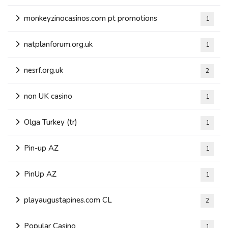
monkeyzinocasinos.com pt promotions
1
natplanforum.org.uk
1
nesrf.org.uk
2
non UK casino
1
Olga Turkey (tr)
1
Pin-up AZ
1
PinUp AZ
1
playaugustapines.com CL
2
Popular Casino
1