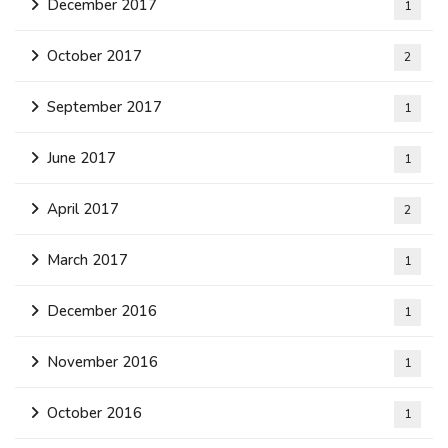
December 2017
1
October 2017
2
September 2017
1
June 2017
1
April 2017
2
March 2017
1
December 2016
1
November 2016
1
October 2016
1