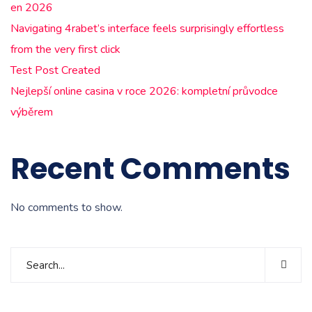
en 2026
Navigating 4rabet’s interface feels surprisingly effortless
from the very first click
Test Post Created
Nejlepší online casina v roce 2026: kompletní průvodce
výběrem
Recent Comments
No comments to show.