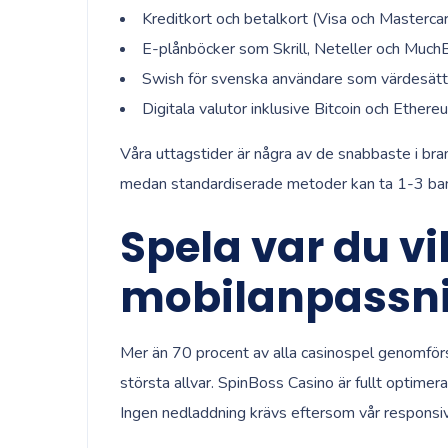
Kreditkort och betalkort (Visa och Masterc
E-plånböcker som Skrill, Neteller och MuchB
Swish för svenska användare som värdesätt
Digitala valutor inklusive Bitcoin och Ethe
Våra uttagstider är några av de snabbaste i br
medan standardiserade metoder kan ta 1-3 ban
Spela var du vi
mobilanpassn
Mer än 70 procent av alla casinospel genomförs 
största allvar. SpinBoss Casino är fullt optim
Ingen nedladdning krävs eftersom vår responsiva