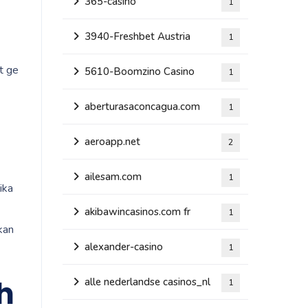
365-casino
1
3940-Freshbet Austria
1
t ge
5610-Boomzino Casino
1
aberturasaconcagua.com
1
aeroapp.net
2
ailesam.com
1
ika
akibawincasinos.com fr
1
kan
alexander-casino
1
h
alle nederlandse casinos_nl
1