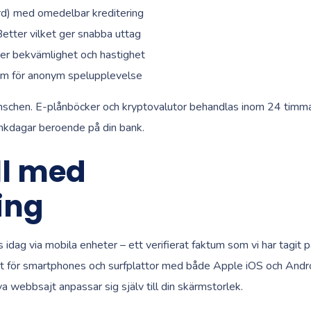
ard) med omedelbar kreditering
etter vilket ger snabba uttag
er bekvämlighet och hastighet
reum för anonym spelupplevelse
anschen. E-plånböcker och kryptovalutor behandlas inom 24 timma
kdagar beroende på din bank.
ll med
ing
idag via mobila enheter – ett verifierat faktum som vi har tagit 
erat för smartphones och surfplattor med både Apple iOS och Andr
 webbsajt anpassar sig själv till din skärmstorlek.