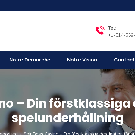
Tel:
+1-514-559
Notre Démarche
Notre Vision
Contact
o – Din förstklassiga 
spelunderhållning
egorized
SpinBoss Casino – Din förstklassiga destination för s