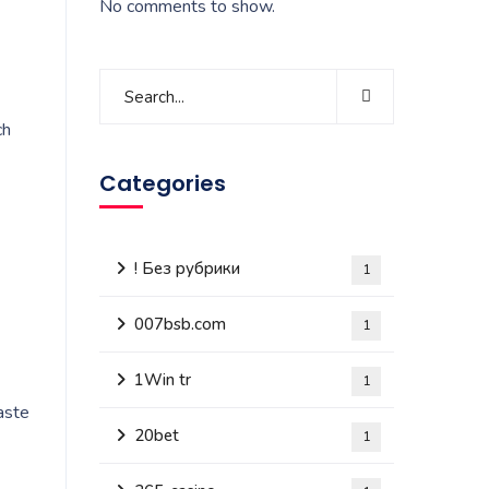
No comments to show.
ch
Categories
! Без рубрики
1
007bsb.com
1
1Win tr
1
aste
20bet
1