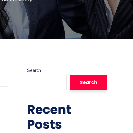
Search
Search
Recent
Posts