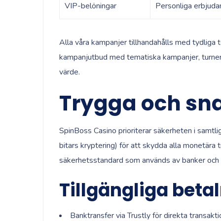
VIP-belöningar
Personliga erbjuda
Alla våra kampanjer tillhandahålls med tydliga 
kampanjutbud med tematiska kampanjer, turneri
värde.
Trygga och sn
SpinBoss Casino prioriterar säkerheten i samtli
bitars kryptering) för att skydda alla monetära 
säkerhetsstandard som används av banker och f
Tillgängliga beta
Banktransfer via Trustly för direkta transakti