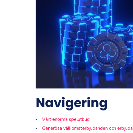
Navigering
Vårt enorma spelutbud
Generösa välkomsterbjudanden och erbjud