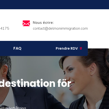
Nous écrire:
-4175
contact@delmonimmigration.com
FAQ
Prendre RDV
destination för
pelunderhållning