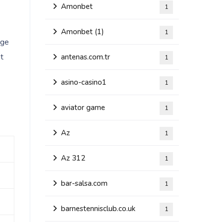
Amonbet
1
Amonbet (1)
1
 ge
mt
antenas.com.tr
1
asino-casino1
1
aviator game
1
Az
1
Az 312
1
bar-salsa.com
1
barnestennisclub.co.uk
1