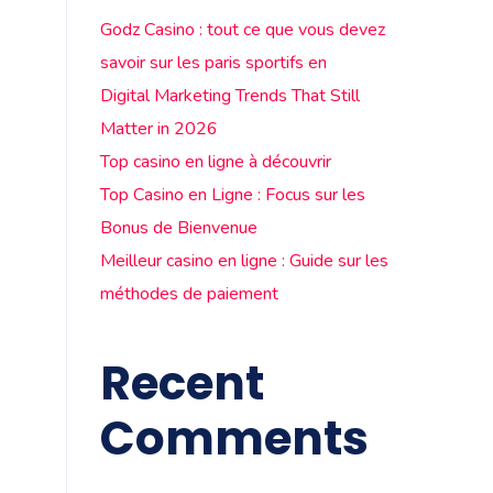
Godz Casino : tout ce que vous devez
savoir sur les paris sportifs en
Digital Marketing Trends That Still
Matter in 2026
Top casino en ligne à découvrir
Top Casino en Ligne : Focus sur les
Bonus de Bienvenue
Meilleur casino en ligne : Guide sur les
méthodes de paiement
Recent
Comments