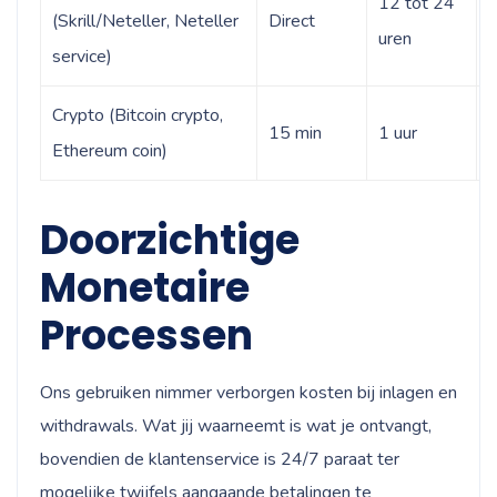
12 tot 24
(Skrill/Neteller, Neteller
Direct
t
uren
service)
Crypto (Bitcoin crypto,
v
15 min
1 uur
Ethereum coin)
e
Doorzichtige
Monetaire
Processen
Ons gebruiken nimmer verborgen kosten bij inlagen en
withdrawals. Wat jij waarneemt is wat je ontvangt,
bovendien de klantenservice is 24/7 paraat ter
mogelijke twijfels aangaande betalingen te