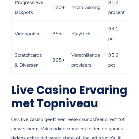
Progressieve
91,2
180+
Micro Gaming
Jackpots
procent
99.1
Videopoker
85+
Playtech
pct
Scratchcards
Verschillende
95.6
365+
& Diversen
providers
pct
Live Casino Ervaring
met Topniveau
Ons live casino geeft een reële casinosfeer direct tot
jouw scherm. Vakkundige croupiers leiden de games
tijdens echte tijd vanuit state-of-the-art studio’s. Jij