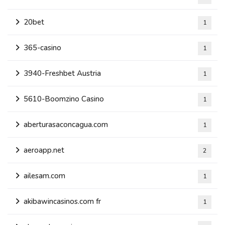
20bet
1
365-casino
1
3940-Freshbet Austria
1
5610-Boomzino Casino
1
aberturasaconcagua.com
1
aeroapp.net
2
ailesam.com
1
akibawincasinos.com fr
1