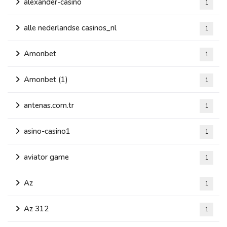
alexander-casino
1
alle nederlandse casinos_nl
1
Amonbet
1
Amonbet (1)
1
antenas.com.tr
1
asino-casino1
1
aviator game
1
Az
1
Az 312
1