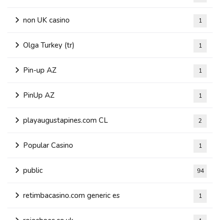
non UK casino
1
Olga Turkey (tr)
1
Pin-up AZ
1
PinUp AZ
1
playaugustapines.com CL
2
Popular Casino
1
public
94
retimbacasino.com generic es
1