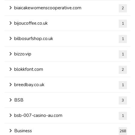
biaicakewomenscooperative.com
2
bijoucoffee.co.uk
1
bilbosurfshop.co.uk
1
bizzo.vip
1
blokkfont.com
2
breedbay.co.uk
1
BSB
3
bsb-007-casino-au.com
1
Business
268