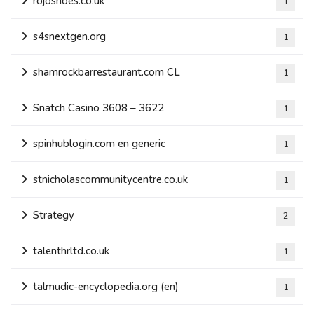
rojoshoes.co.uk
1
s4snextgen.org
1
shamrockbarrestaurant.com CL
1
Snatch Casino 3608 – 3622
1
spinhublogin.com en generic
1
stnicholascommunitycentre.co.uk
1
Strategy
2
talenthrltd.co.uk
1
talmudic-encyclopedia.org (en)
1