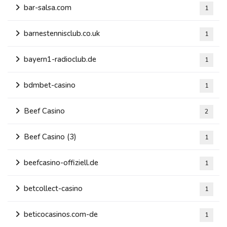
bar-salsa.com
1
barnestennisclub.co.uk
1
bayern1-radioclub.de
1
bdmbet-casino
1
Beef Casino
2
Beef Casino (3)
1
beefcasino-offiziell.de
1
betcollect-casino
1
beticocasinos.com-de
1