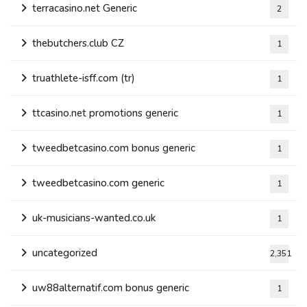
terracasino.net Generic
2
thebutchers.club CZ
1
truathlete-isff.com (tr)
1
ttcasino.net promotions generic
1
tweedbetcasino.com bonus generic
1
tweedbetcasino.com generic
1
uk-musicians-wanted.co.uk
1
uncategorized
2,351
uw88alternatif.com bonus generic
1