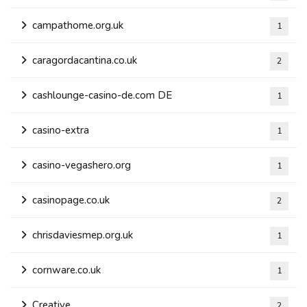
campathome.org.uk
1
caragordacantina.co.uk
2
cashlounge-casino-de.com DE
1
casino-extra
1
casino-vegashero.org
1
casinopage.co.uk
2
chrisdaviesmep.org.uk
1
cornware.co.uk
1
Creative
2