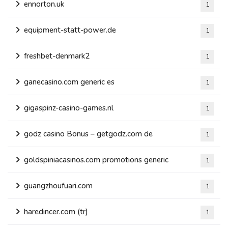
ennorton.uk
1
equipment-statt-power.de
1
freshbet-denmark2
1
ganecasino.com generic es
1
gigaspinz-casino-games.nl
1
godz casino Bonus – getgodz.com de
1
goldspiniacasinos.com promotions generic
1
guangzhoufuari.com
1
haredincer.com (tr)
1