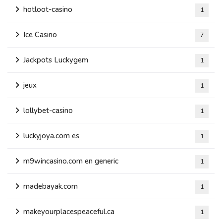
hotloot-casino
1
Ice Casino
7
Jackpots Luckygem
1
jeux
1
lollybet-casino
1
luckyjoya.com es
1
m9wincasino.com en generic
1
madebayak.com
1
makeyourplacespeaceful.ca
1