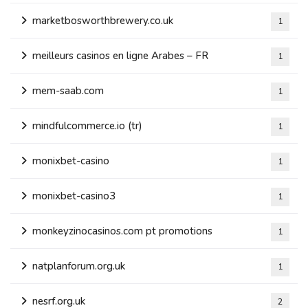
marketbosworthbrewery.co.uk
1
meilleurs casinos en ligne Arabes – FR
1
mem-saab.com
1
mindfulcommerce.io (tr)
1
monixbet-casino
1
monixbet-casino3
1
monkeyzinocasinos.com pt promotions
1
natplanforum.org.uk
1
nesrf.org.uk
2