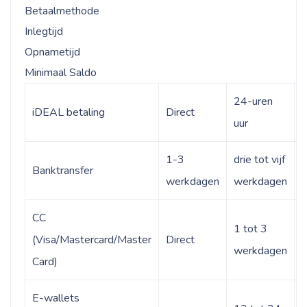
Betaalmethode
Inlegtijd
Opnametijd
Minimaal Saldo
24-uren
iDEAL betaling
Direct
t
uur
1-3
drie tot vijf
Banktransfer
werkdagen
werkdagen
CC
1 tot 3
(Visa/Mastercard/Master
Direct
1
werkdagen
Card)
E-wallets