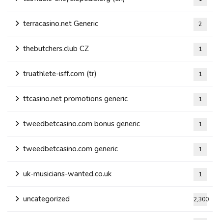
terracasino.net Generic
2
thebutchers.club CZ
1
truathlete-isff.com (tr)
1
ttcasino.net promotions generic
1
tweedbetcasino.com bonus generic
1
tweedbetcasino.com generic
1
uk-musicians-wanted.co.uk
1
uncategorized
2,300