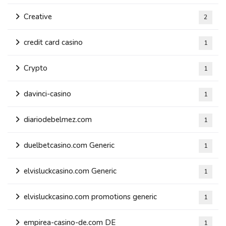
Creative
2
credit card casino
1
Crypto
1
davinci-casino
1
diariodebelmez.com
1
duelbetcasino.com Generic
1
elvisluckcasino.com Generic
1
elvisluckcasino.com promotions generic
1
empirea-casino-de.com DE
1