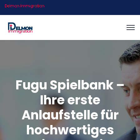
Delmon Immigration
Fugu Spielbank –
Ihre erste
Anlaufstelle für
hochwertiges