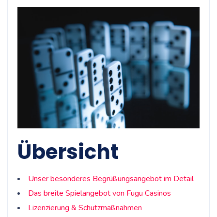
Übersicht
Unser besonderes Begrüßungsangebot im Detail
Das breite Spielangebot von Fugu Casinos
Lizenzierung & Schutzmaßnahmen