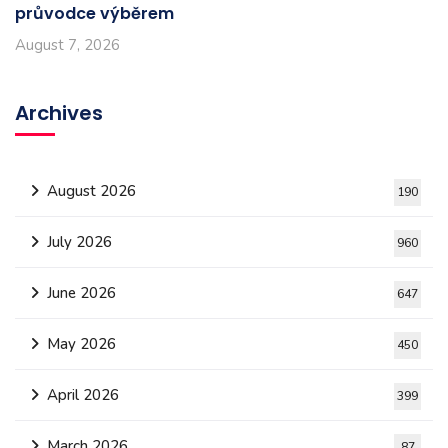
průvodce výběrem
August 7, 2026
Archives
August 2026
190
July 2026
960
June 2026
647
May 2026
450
April 2026
399
March 2026
87