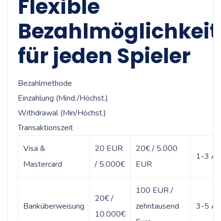
Flexible
Bezahlmöglichkeit
für jeden Spieler
Bezahlmethode
Einzahlung (Mind./Höchst.)
Withdrawal (Min/Höchst.)
Transaktionszeit
Visa &
20 EUR
20€ / 5.000
1-3 Ar
Mastercard
/ 5.000€
EUR
100 EUR /
20€ /
Banküberweisung
zehntausend
3-5 Ar
10.000€