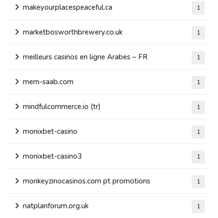
makeyourplacespeaceful.ca
1
marketbosworthbrewery.co.uk
1
meilleurs casinos en ligne Arabes – FR
1
mem-saab.com
1
mindfulcommerce.io (tr)
1
monixbet-casino
1
monixbet-casino3
1
monkeyzinocasinos.com pt promotions
1
natplanforum.org.uk
1