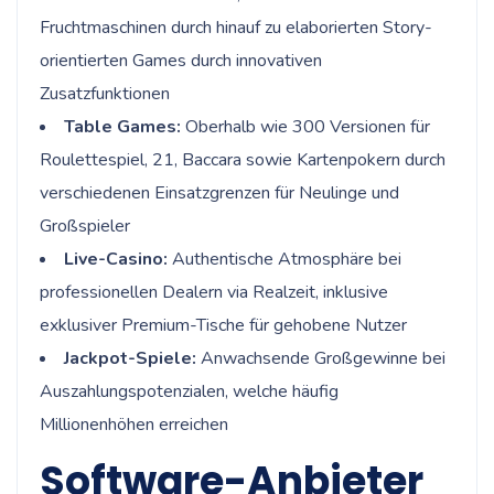
Fruchtmaschinen durch hinauf zu elaborierten Story-
orientierten Games durch innovativen
Zusatzfunktionen
Table Games:
Oberhalb wie 300 Versionen für
Roulettespiel, 21, Baccara sowie Kartenpokern durch
verschiedenen Einsatzgrenzen für Neulinge und
Großspieler
Live-Casino:
Authentische Atmosphäre bei
professionellen Dealern via Realzeit, inklusive
exklusiver Premium-Tische für gehobene Nutzer
Jackpot-Spiele:
Anwachsende Großgewinne bei
Auszahlungspotenzialen, welche häufig
Millionenhöhen erreichen
Software-Anbieter