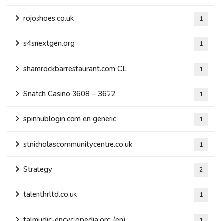
rojoshoes.co.uk
1
s4snextgen.org
1
shamrockbarrestaurant.com CL
1
Snatch Casino 3608 – 3622
1
spinhublogin.com en generic
1
stnicholascommunitycentre.co.uk
1
Strategy
2
talenthrltd.co.uk
1
talmudic-encyclopedia.org (en)
1