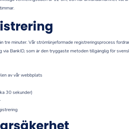
 timmar.
istrering
än tre minuter. Vår strömlinjeformade registreringsprocess fordra
ng via BankID, som är den tryggaste metoden tillgänglig för sven
delen av vår webbplats
irka 30 sekunder)
r
istrering
larsäkerhet