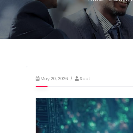
May 20, 2026
Root