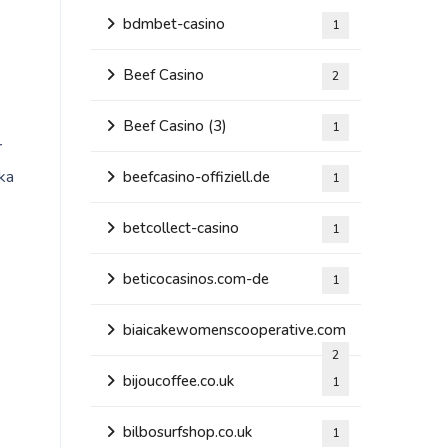
bdmbet-casino
1
Beef Casino
2
Beef Casino (3)
1
r
ska
beefcasino-offiziell.de
1
betcollect-casino
1
beticocasinos.com-de
1
biaicakewomenscooperative.com
2
bijoucoffee.co.uk
1
bilbosurfshop.co.uk
1