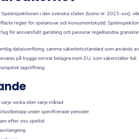
v Spelinspektionen i den svenska staten (licens nr: 2023-xxx), vil
tuffaste regler för spelansvar och konsumentskydd. Spelinspektio
ktyg för ansvarsfullt gambling och passerar regelbundna granskni
samtlig dataöverföring, samma säkerhetsstandard som används av
 bevaras på trygga servrar belägna inom EU, som säkerställer full
ropeisk lagstiftning.
lande
 varje vecka eller varje månad
förlustbelopp under specificerade perioder
re efter viss speltid
g avstängning