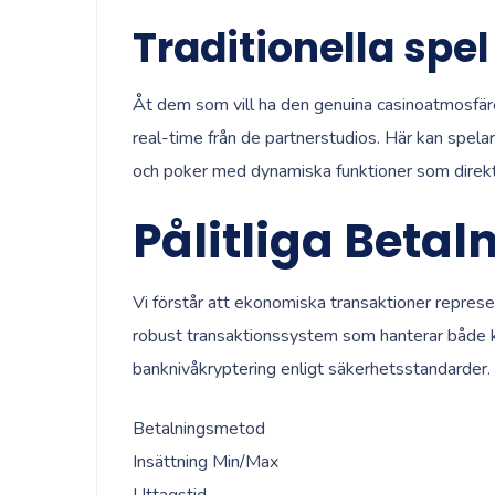
Traditionella spel
Åt dem som vill ha den genuina casinoatmosfäre
real-time från de partnerstudios. Här kan spela
och poker med dynamiska funktioner som direktc
Pålitliga Beta
Vi förstår att ekonomiska transaktioner represen
robust transaktionssystem som hanterar både k
banknivåkryptering enligt säkerhetsstandarder.
Betalningsmetod
Insättning Min/Max