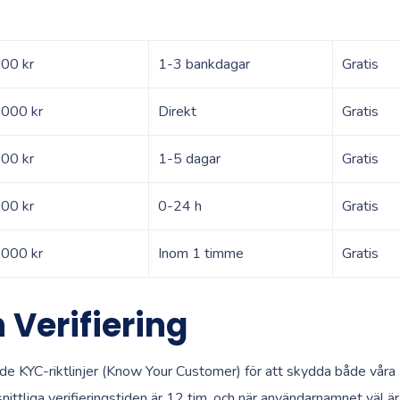
000 kr
1-3 bankdagar
Gratis
 000 kr
Direkt
Gratis
000 kr
1-5 dagar
Gratis
000 kr
0-24 h
Gratis
 000 kr
Inom 1 timme
Gratis
 Verifiering
de KYC-riktlinjer (Know Your Customer) för att skydda både våra
ttliga verifieringstiden är 12 tim, och när användarnamnet väl är