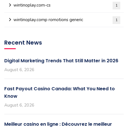
wintinoplay.com-cs
1
wintinoplay.comp romotions generic
1
Recent News
Digital Marketing Trends That Still Matter in 2026
August 6, 2026
Fast Payout Casino Canada: What You Need to
Know
August 6, 2026
Meilleur casino en ligne : Découvrez le meilleur