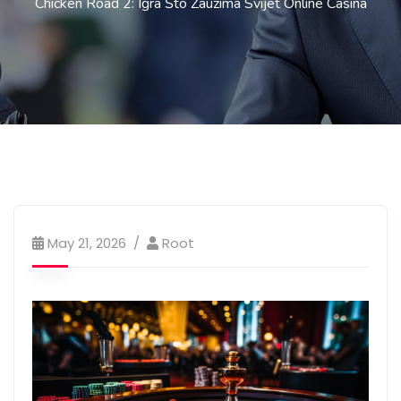
Chicken Road 2: Igra Što Zauzima Svijet Online Casina
May 21, 2026
Root