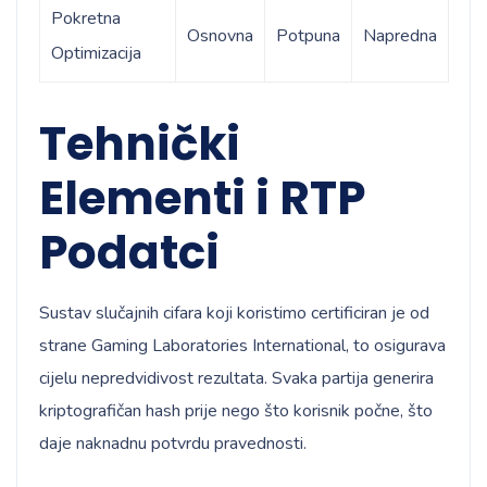
Pokretna
Osnovna
Potpuna
Napredna
Optimizacija
Tehnički
Elementi i RTP
Podatci
Sustav slučajnih cifara koji koristimo certificiran je od
strane Gaming Laboratories International, to osigurava
cijelu nepredvidivost rezultata. Svaka partija generira
kriptografičan hash prije nego što korisnik počne, što
daje naknadnu potvrdu pravednosti.