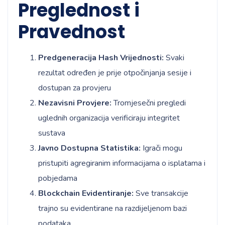
Preglednost i
Pravednost
Predgeneracija Hash Vrijednosti:
Svaki
rezultat određen je prije otpočinjanja sesije i
dostupan za provjeru
Nezavisni Provjere:
Tromjesečni pregledi
uglednih organizacija verificiraju integritet
sustava
Javno Dostupna Statistika:
Igrači mogu
pristupiti agregiranim informacijama o isplatama i
pobjedama
Blockchain Evidentiranje:
Sve transakcije
trajno su evidentirane na razdijeljenom bazi
podataka