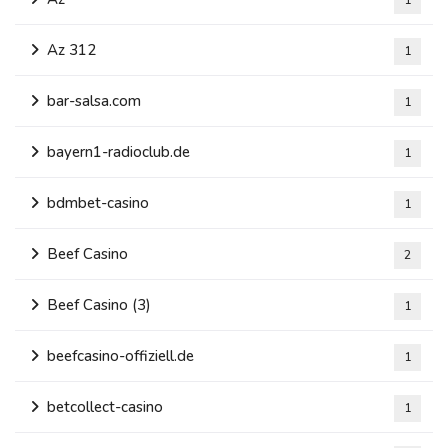
Az 312
1
bar-salsa.com
1
bayern1-radioclub.de
1
bdmbet-casino
1
Beef Casino
2
Beef Casino (3)
1
beefcasino-offiziell.de
1
betcollect-casino
1