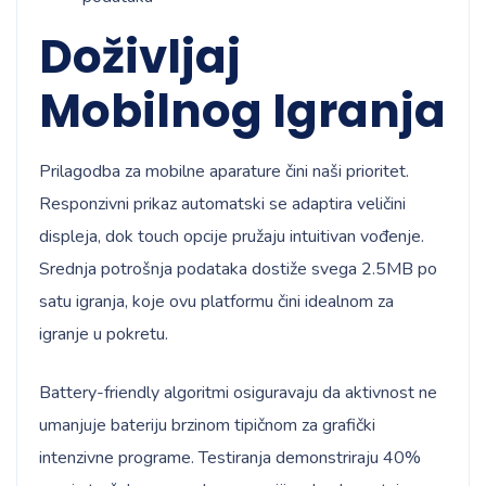
Doživljaj
Mobilnog Igranja
Prilagodba za mobilne aparature čini naši prioritet.
Responzivni prikaz automatski se adaptira veličini
displeja, dok touch opcije pružaju intuitivan vođenje.
Srednja potrošnja podataka dostiže svega 2.5MB po
satu igranja, koje ovu platformu čini idealnom za
igranje u pokretu.
Battery-friendly algoritmi osiguravaju da aktivnost ne
umanjuje bateriju brzinom tipičnom za grafički
intenzivne programe. Testiranja demonstriraju 40%