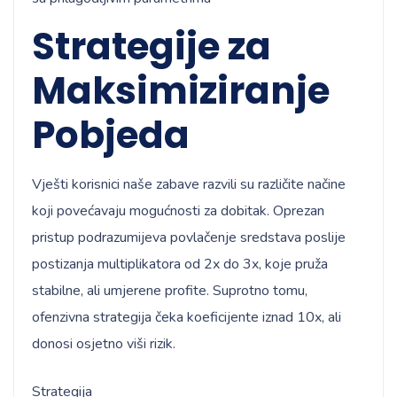
Strategije za
Maksimiziranje
Pobjeda
Vješti korisnici naše zabave razvili su različite načine
koji povećavaju mogućnosti za dobitak. Oprezan
pristup podrazumijeva povlačenje sredstava poslije
postizanja multiplikatora od 2x do 3x, koje pruža
stabilne, ali umjerene profite. Suprotno tomu,
ofenzivna strategija čeka koeficijente iznad 10x, ali
donosi osjetno viši rizik.
Strategija