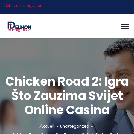
Delmon Immigration
Chicken Road 2: Igra
Što Zauzima Svijet
Online Casina
Accueil
uncategorized