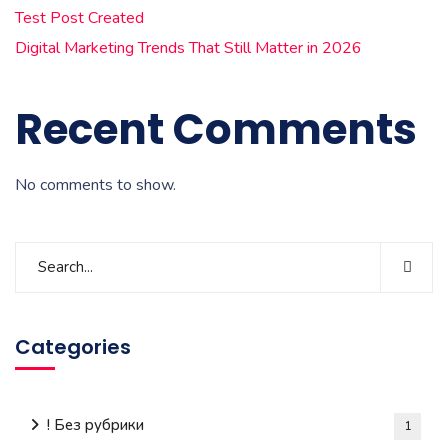
Test Post Created
Digital Marketing Trends That Still Matter in 2026
Recent Comments
No comments to show.
Categories
! Без рубрики
1