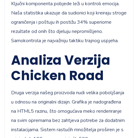
Ključni komponenta pobjede leži u kontroli emocija.
Naša statistika ukazuje da sudionici koji kreiraju stroge
ograničenja i poštuju ih postižu 34% superiorne
rezultate od onih što djeluju nepromišljeno.
Samokontrola je najvažniju taktiku trajnog uspjeha.
Analiza Verzija
Chicken Road
Druga verzija našeg proizvoda nudi velika poboljšanja
u odnosu na originalni dizajn. Grafika je nadograđena
na HTML5 razinu, što omogućava meko renderiranje
na svim opremama bez zahtjeva potrebe za dodatnim
instalacijama. Sistem rastućih množitelja proširen je s