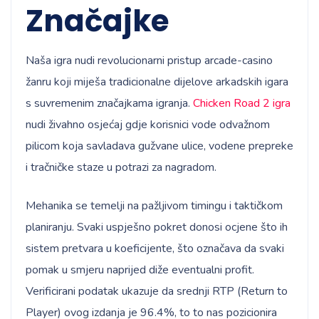
Značajke
Naša igra nudi revolucionarni pristup arcade-casino
žanru koji miješa tradicionalne dijelove arkadskih igara
s suvremenim značajkama igranja.
Chicken Road 2 igra
nudi živahno osjećaj gdje korisnici vode odvažnom
pilicom koja savladava gužvane ulice, vodene prepreke
i tračničke staze u potrazi za nagradom.
Mehanika se temelji na pažljivom timingu i taktičkom
planiranju. Svaki uspješno pokret donosi ocjene što ih
sistem pretvara u koeficijente, što označava da svaki
pomak u smjeru naprijed diže eventualni profit.
Verificirani podatak ukazuje da srednji RTP (Return to
Player) ovog izdanja je 96.4%, to to nas pozicionira