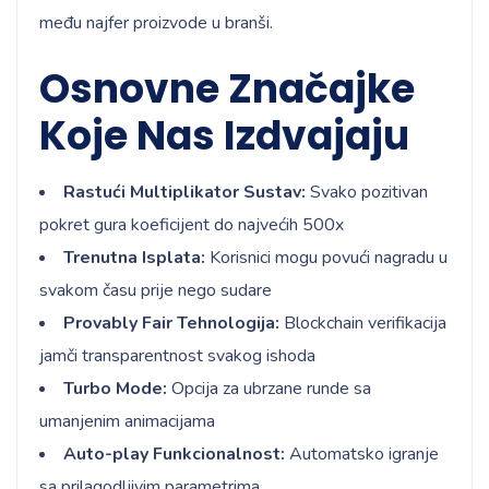
među najfer proizvode u branši.
Osnovne Značajke
Koje Nas Izdvajaju
Rastući Multiplikator Sustav:
Svako pozitivan
pokret gura koeficijent do najvećih 500x
Trenutna Isplata:
Korisnici mogu povući nagradu u
svakom času prije nego sudare
Provably Fair Tehnologija:
Blockchain verifikacija
jamči transparentnost svakog ishoda
Turbo Mode:
Opcija za ubrzane runde sa
umanjenim animacijama
Auto-play Funkcionalnost:
Automatsko igranje
sa prilagodljivim parametrima