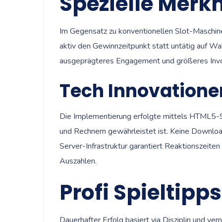
Spezielle Merk
Im Gegensatz zu konventionellen Slot-Maschine
aktiv den Gewinnzeitpunkt statt untätig auf W
ausgeprägteres Engagement und größeres Inv
Tech Innovatione
Die Implementierung erfolgte mittels HTML5-S
und Rechnern gewährleistet ist. Keine Downloa
Server-Infrastruktur garantiert Reaktionszeiten
Auszahlen.
Profi Spieltipps
Dauerhafter Erfolg basiert via Disziplin und v