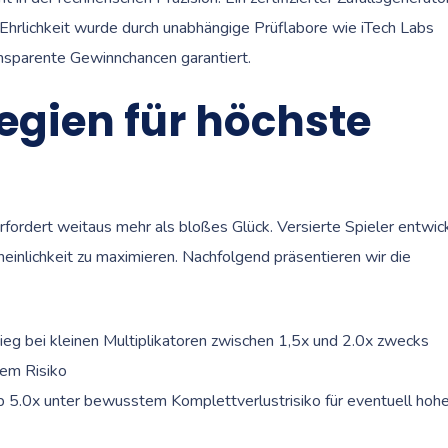
 Ehrlichkeit wurde durch unabhängige Prüflabore wie iTech Labs
ransparente Gewinnchancen garantiert.
egien für höchste
fordert weitaus mehr als bloßes Glück. Versierte Spieler entwic
inlichkeit zu maximieren. Nachfolgend präsentieren wir die
ieg bei kleinen Multiplikatoren zwischen 1,5x und 2.0x zwecks
tem Risiko
b 5.0x unter bewusstem Komplettverlustrisiko für eventuell hoh