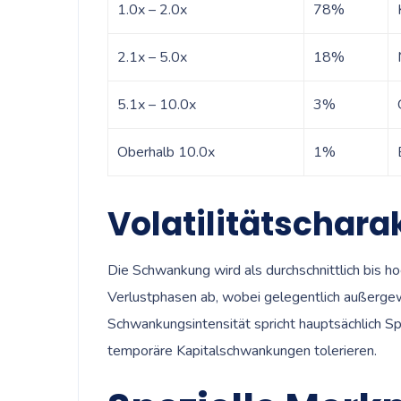
1.0x – 2.0x
78%
2.1x – 5.0x
18%
5.1x – 10.0x
3%
Oberhalb 10.0x
1%
Volatilitätscharak
Die Schwankung wird als durchschnittlich bis ho
Verlustphasen ab, wobei gelegentlich außergew
Schwankungsintensität spricht hauptsächlich S
temporäre Kapitalschwankungen tolerieren.