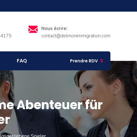
Nous écrire:
-4175
contact@delmonimmigration.com
FAQ
Prendre RDV
e Abenteuer für
er
lgsgetriebene Spieler